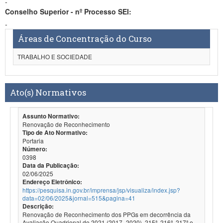
-
Conselho Superior - nº Processo SEI:
-
Áreas de Concentração do Curso
TRABALHO E SOCIEDADE
Ato(s) Normativos
Assunto Normativo:
Renovação de Reconhecimento
Tipo de Ato Normativo:
Portaria
Número:
0398
Data da Publicação:
02/06/2025
Endereço Eletrônico:
https://pesquisa.in.gov.br/imprensa/jsp/visualiza/index.jsp?
data=02/06/2025&jornal=515&pagina=41
Descrição:
Renovação de Reconhecimento dos PPGs em decorrência da
Avaliação Quadrienal de 2021 (2017- 2020). 215ª, 216ª, 217ª e