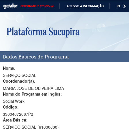
ACESSO À INFORMAÇÃO
PARTICI
CORONAVÍRUS (COVID-19)
Casa Civil
IR
PARA
Ministério da Justiça e Segurança Pública
O
CONTEÚDO
Ministério da Defesa
Ministério das Relações Exteriores
Dados Básicos do Programa
Ministério da Economia
Ministério da Infraestrutura
Nome:
SERVIÇO SOCIAL
Ministério da Agricultura, Pecuária e Abastecimento
Coordenador(a):
MARIA JOSE DE OLIVEIRA LIMA
Ministério da Educação
Nome do Programa em Inglês:
Social Work
Ministério da Cidadania
Código:
Ministério da Saúde
33004072067P2
Área Básica:
Ministério de Minas e Energia
SERVIÇO SOCIAL (61000000)