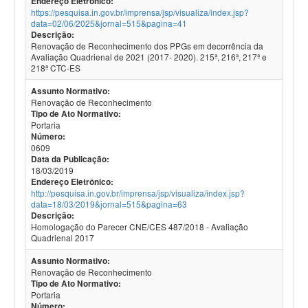
Endereço Eletrônico:
https://pesquisa.in.gov.br/imprensa/jsp/visualiza/index.jsp?
data=02/06/2025&jornal=515&pagina=41
Descrição:
Renovação de Reconhecimento dos PPGs em decorrência da
Avaliação Quadrienal de 2021 (2017- 2020). 215ª, 216ª, 217ª e
218ª CTC-ES
Assunto Normativo:
Renovação de Reconhecimento
Tipo de Ato Normativo:
Portaria
Número:
0609
Data da Publicação:
18/03/2019
Endereço Eletrônico:
http://pesquisa.in.gov.br/imprensa/jsp/visualiza/index.jsp?
data=18/03/2019&jornal=515&pagina=63
Descrição:
Homologação do Parecer CNE/CES 487/2018 - Avaliação
Quadrienal 2017
Assunto Normativo:
Renovação de Reconhecimento
Tipo de Ato Normativo:
Portaria
Número: