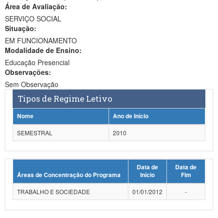
Área de Avaliação:
Ministério da Ciência, Tecnologia, Inovações e Comunicações
SERVIÇO SOCIAL
Situação:
Ministério do Meio Ambiente
EM FUNCIONAMENTO
Modalidade de Ensino:
Ministério do Turismo
Educação Presencial
Ministério do Desenvolvimento Regional
Observações:
Sem Observação
Controladoria-Geral da União
Tipos de Regime Letivo
Ministério da Mulher, da Família e dos Direitos Humanos
Nome
Ano de Início
Secretaria-Geral
SEMESTRAL
2010
Secretaria de Governo
Data de
Data de
Gabinete de Segurança Institucional
Áreas de Concentração do Programa
Início
Fim
Advocacia-Geral da União
TRABALHO E SOCIEDADE
01/01/2012
-
Banco Central do Brasil