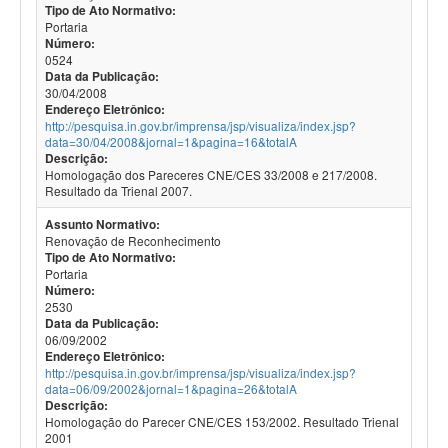
Tipo de Ato Normativo:
Portaria
Número:
0524
Data da Publicação:
30/04/2008
Endereço Eletrônico:
http://pesquisa.in.gov.br/imprensa/jsp/visualiza/index.jsp?
data=30/04/2008&jornal=1&pagina=16&totalA
Descrição:
Homologação dos Pareceres CNE/CES 33/2008 e 217/2008.
Resultado da Trienal 2007.
Assunto Normativo:
Renovação de Reconhecimento
Tipo de Ato Normativo:
Portaria
Número:
2530
Data da Publicação:
06/09/2002
Endereço Eletrônico:
http://pesquisa.in.gov.br/imprensa/jsp/visualiza/index.jsp?
data=06/09/2002&jornal=1&pagina=26&totalA
Descrição:
Homologação do Parecer CNE/CES 153/2002. Resultado Trienal
2001