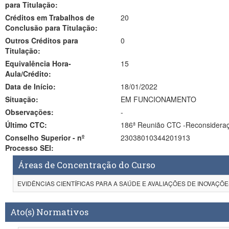
para Titulação:
Créditos em Trabalhos de
20
Conclusão para Titulação:
Outros Créditos para
0
Titulação:
Equivalência Hora-
15
Aula/Crédito:
Data de Início:
18/01/2022
Situação:
EM FUNCIONAMENTO
Observações:
-
Último CTC:
186ª Reunião CTC -Reconsidera
Conselho Superior - nº
23038010344201913
Processo SEI:
Áreas de Concentração do Curso
EVIDÊNCIAS CIENTÍFICAS PARA A SAÚDE E AVALIAÇÕES DE INOVAÇ
Ato(s) Normativos