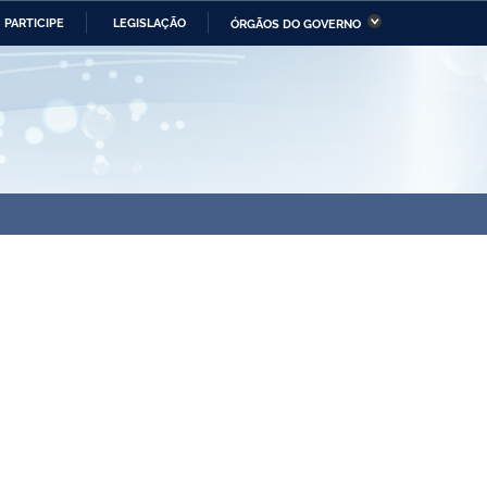
PARTICIPE
LEGISLAÇÃO
ÓRGÃOS DO GOVERNO
stério da Economia
Ministério da Infraestrutura
stério de Minas e Energia
Ministério da Ciência,
Tecnologia, Inovações e
Comunicações
tério da Mulher, da Família
Secretaria-Geral
s Direitos Humanos
lto