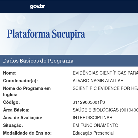
Casa Civil
Ministério da Justiça e
Segurança Pública
Ministério da Agricultura,
Ministério da Educação
Pecuária e Abastecimento
Ministério do Meio Ambiente
Ministério do Turismo
Dados Básicos do Programa
Secretaria de Governo
Gabinete de Segurança
Institucional
Nome:
EVIDÊNCIAS CIENTÍFICAS PAR
Coordenador(a):
ALVARO NAGIB ATALLAH
Nome do Programa em
SCIENTIFIC EVIDENCE FOR H
Inglês:
Código:
31129005001P0
Área Básica:
SAÚDE E BIOLÓGICAS (9019400
Área de Avaliação:
INTERDISCIPLINAR
Situação:
EM FUNCIONAMENTO
Modalidade de Ensino:
Educação Presencial