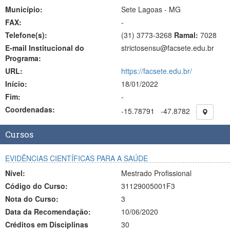
Município:
Sete Lagoas - MG
FAX:
-
Telefone(s):
(31) 3773-3268
Ramal:
7028
E-mail Institucional do
strictosensu@facsete.edu.br
Programa:
URL:
https://facsete.edu.br/
Início:
18/01/2022
Fim:
-
Coordenadas:
-15.78791
-47.8782
Cursos
EVIDÊNCIAS CIENTÍFICAS PARA A SAÚDE
Nível:
Mestrado Profissional
Código do Curso:
31129005001F3
Nota do Curso:
3
Data da Recomendação:
10/06/2020
Créditos em Disciplinas
30