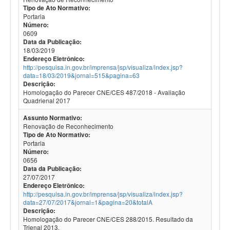
Tipo de Ato Normativo:
Portaria
Número:
0609
Data da Publicação:
18/03/2019
Endereço Eletrônico:
http://pesquisa.in.gov.br/imprensa/jsp/visualiza/index.jsp?
data=18/03/2019&jornal=515&pagina=63
Descrição:
Homologação do Parecer CNE/CES 487/2018 - Avaliação
Quadrienal 2017
Assunto Normativo:
Renovação de Reconhecimento
Tipo de Ato Normativo:
Portaria
Número:
0656
Data da Publicação:
27/07/2017
Endereço Eletrônico:
http://pesquisa.in.gov.br/imprensa/jsp/visualiza/index.jsp?
data=27/07/2017&jornal=1&pagina=20&totalA
Descrição:
Homologação do Parecer CNE/CES 288/2015. Resultado da
Trienal 2013.