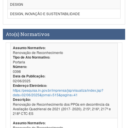
DESIGN
DESIGN, INOVAÇÃO E SUSTENTABILIDADE
Ato(s) Normativos
Assunto Normativo:
Renovação de Reconhecimento
Tipo de Ato Normativo:
Portaria
Número:
0398
Data da Publicação:
02/06/2025
Endereço Eletrônico:
https://pesquisa.in.gov.br/imprensa/jsp/visualiza/index.jsp?
data=02/06/2025&jornal=515&pagina=41
Descrição:
Renovação de Reconhecimento dos PPGs em decorrência da
Avaliação Quadrienal de 2021 (2017- 2020). 215ª, 216ª, 217ª e
218ª CTC-ES
Assunto Normativo:
Renovação de Reconhecimento