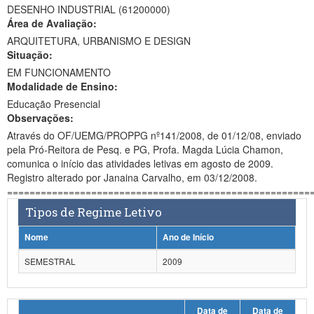
DESENHO INDUSTRIAL (61200000)
Ministério da Ciência, Tecnologia, Inovações e Comunicações
Área de Avaliação:
ARQUITETURA, URBANISMO E DESIGN
Ministério do Meio Ambiente
Situação:
EM FUNCIONAMENTO
Ministério do Turismo
Modalidade de Ensino:
Ministério do Desenvolvimento Regional
Educação Presencial
Observações:
Controladoria-Geral da União
Através do OF/UEMG/PROPPG nº141/2008, de 01/12/08, enviado
pela Pró-Reitora de Pesq. e PG, Profa. Magda Lúcia Chamon,
Ministério da Mulher, da Família e dos Direitos Humanos
comunica o início das atividades letivas em agosto de 2009.
Registro alterado por Janaina Carvalho, em 03/12/2008.
Secretaria-Geral
======================================================
Tipos de Regime Letivo
Secretaria de Governo
Nome
Ano de Início
Gabinete de Segurança Institucional
SEMESTRAL
2009
Advocacia-Geral da União
Banco Central do Brasil
Data de
Data de