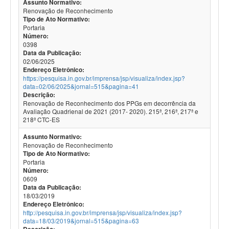
Assunto Normativo:
Renovação de Reconhecimento
Tipo de Ato Normativo:
Portaria
Número:
0398
Data da Publicação:
02/06/2025
Endereço Eletrônico:
https://pesquisa.in.gov.br/imprensa/jsp/visualiza/index.jsp?
data=02/06/2025&jornal=515&pagina=41
Descrição:
Renovação de Reconhecimento dos PPGs em decorrência da
Avaliação Quadrienal de 2021 (2017- 2020). 215ª, 216ª, 217ª e
218ª CTC-ES
Assunto Normativo:
Renovação de Reconhecimento
Tipo de Ato Normativo:
Portaria
Número:
0609
Data da Publicação:
18/03/2019
Endereço Eletrônico:
http://pesquisa.in.gov.br/imprensa/jsp/visualiza/index.jsp?
data=18/03/2019&jornal=515&pagina=63