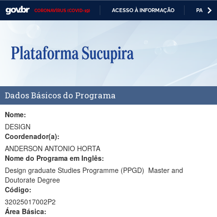
ACESSO À INFORMAÇÃO
PARTICI
CORONAVÍRUS (COVID-19)
Casa Civil
IR
PARA
Ministério da Justiça e Segurança Pública
O
CONTEÚDO
Ministério da Defesa
Ministério das Relações Exteriores
Dados Básicos do Programa
Ministério da Economia
Ministério da Infraestrutura
Nome:
DESIGN
Ministério da Agricultura, Pecuária e Abastecimento
Coordenador(a):
ANDERSON ANTONIO HORTA
Ministério da Educação
Nome do Programa em Inglês:
Design graduate Studies Programme (PPGD)  Master and
Ministério da Cidadania
Doutorate Degree
Código:
Ministério da Saúde
32025017002P2
Ministério de Minas e Energia
Área Básica: