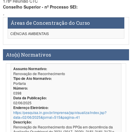
178ª Reunião CTC
Conselho Superior - nº Processo SEI:
-
Áreas de Concentração do Curso
CIÊNCIAS AMBIENTAIS
Ato(s) Normativos
Assunto Normativo:
Renovação de Reconhecimento
Tipo de Ato Normativo:
Portaria
Número:
0398
Data da Publicação:
02/06/2025
Endereço Eletrônico:
https://pesquisa.in.gov.br/imprensa/jsp/visualiza/index.jsp?
data=02/06/2025&jornal=515&pagina=41
Descrição:
Renovação de Reconhecimento dos PPGs em decorrência da
Avaliação Quadrienal de 2021 (2017- 2020). 215ª, 216ª, 217ª e