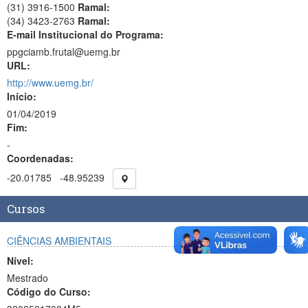
(31) 3916-1500
Ramal:
(34) 3423-2763
Ramal:
E-mail Institucional do Programa:
ppgciamb.frutal@uemg.br
URL:
http://www.uemg.br/
Início:
01/04/2019
Fim:
-
Coordenadas:
-20.01785
-48.95239
Cursos
CIÊNCIAS AMBIENTAIS
Nível:
Mestrado
Código do Curso: