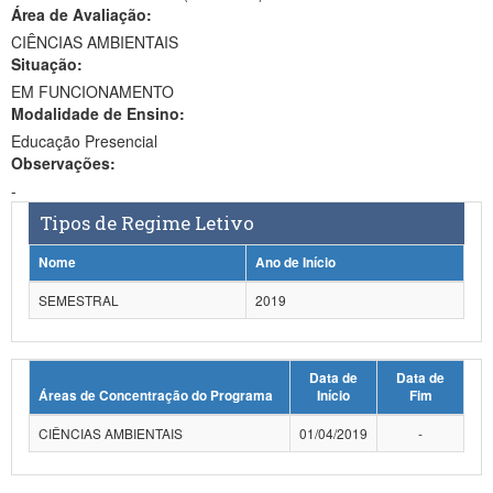
Área de Avaliação:
Ministério da Ciência, Tecnologia, Inovações e Comunicações
CIÊNCIAS AMBIENTAIS
Situação:
Ministério do Meio Ambiente
EM FUNCIONAMENTO
Modalidade de Ensino:
Ministério do Turismo
Educação Presencial
Ministério do Desenvolvimento Regional
Observações:
-
Controladoria-Geral da União
Tipos de Regime Letivo
Ministério da Mulher, da Família e dos Direitos Humanos
Nome
Ano de Início
Secretaria-Geral
SEMESTRAL
2019
Secretaria de Governo
Data de
Data de
Gabinete de Segurança Institucional
Áreas de Concentração do Programa
Início
Fim
Advocacia-Geral da União
CIÊNCIAS AMBIENTAIS
01/04/2019
-
Banco Central do Brasil