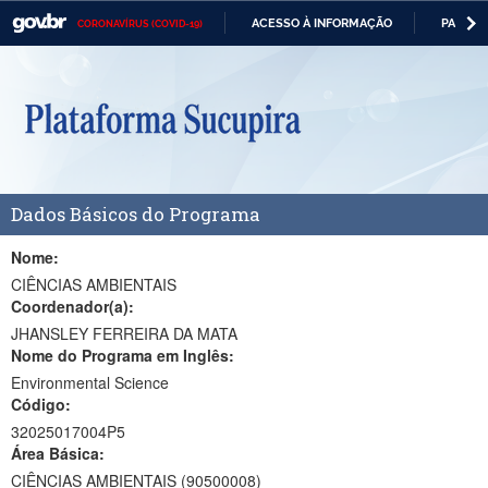
ACESSO À INFORMAÇÃO
PARTICI
CORONAVÍRUS (COVID-19)
Casa Civil
IR
PARA
Ministério da Justiça e Segurança Pública
O
CONTEÚDO
Ministério da Defesa
Ministério das Relações Exteriores
Dados Básicos do Programa
Ministério da Economia
Ministério da Infraestrutura
Nome:
CIÊNCIAS AMBIENTAIS
Ministério da Agricultura, Pecuária e Abastecimento
Coordenador(a):
JHANSLEY FERREIRA DA MATA
Ministério da Educação
Nome do Programa em Inglês:
Environmental Science
Ministério da Cidadania
Código:
Ministério da Saúde
32025017004P5
Área Básica:
Ministério de Minas e Energia
CIÊNCIAS AMBIENTAIS (90500008)