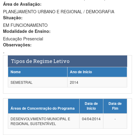
Área de Avaliação:
Ministério da Ciência, Tecnologia, Inovações e Comunicações
PLANEJAMENTO URBANO E REGIONAL / DEMOGRAFIA
Situação:
Ministério do Meio Ambiente
EM FUNCIONAMENTO
Modalidade de Ensino:
Ministério do Turismo
Educação Presencial
Ministério do Desenvolvimento Regional
Observações:
-
Controladoria-Geral da União
Tipos de Regime Letivo
Ministério da Mulher, da Família e dos Direitos Humanos
Nome
Ano de Início
Secretaria-Geral
SEMESTRAL
2014
Secretaria de Governo
Data de
Data de
Gabinete de Segurança Institucional
Áreas de Concentração do Programa
Início
Fim
Advocacia-Geral da União
DESENVOLVIMENTO MUNICIPAL E
04/04/2014
-
REGIONAL SUSTENTÁVEL
Banco Central do Brasil