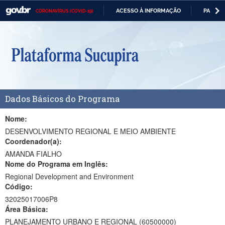
ACESSO À INFORMAÇÃO
PARTICI
CORONAVÍRUS (COVID-19)
Casa Civil
IR
PARA
Ministério da Justiça e Segurança Pública
O
CONTEÚDO
Ministério da Defesa
Ministério das Relações Exteriores
Dados Básicos do Programa
Ministério da Economia
Ministério da Infraestrutura
Nome:
DESENVOLVIMENTO REGIONAL E MEIO AMBIENTE
Ministério da Agricultura, Pecuária e Abastecimento
Coordenador(a):
AMANDA FIALHO
Ministério da Educação
Nome do Programa em Inglês:
Regional Development and Environment
Ministério da Cidadania
Código:
Ministério da Saúde
32025017006P8
Área Básica:
Ministério de Minas e Energia
PLANEJAMENTO URBANO E REGIONAL (60500000)