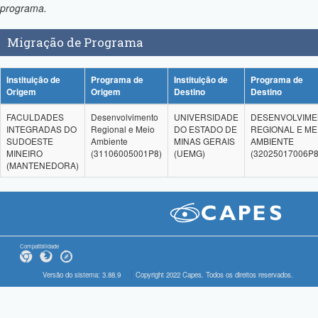
programa.
Migração de Programa
Instituição de
Programa de
Instituição de
Programa de
Origem
Origem
Destino
Destino
FACULDADES
Desenvolvimento
UNIVERSIDADE
DESENVOLVIM
INTEGRADAS DO
Regional e Meio
DO ESTADO DE
REGIONAL E ME
SUDOESTE
Ambiente
MINAS GERAIS
AMBIENTE
MINEIRO
(31106005001P8)
(UEMG)
(32025017006P8
(MANTENEDORA)
Compatibilidade
Versão do sistema: 3.88.9
Copyright 2022 Capes. Todos os direitos reservados.