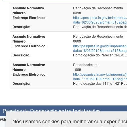
Renovação de Reconhecimento
Assunto Normativo:
0398
Número:
https://pesquisa.in.gov.br/imprensa
Endereço Eletrônico:
data=02/06/2025&jornal=515&pag
Renovação de Reconhecimento dos
Descrição:
Renovação de Reconhecimento
Assunto Normativo:
0609
Número:
http://pesquisa.in.gov.br/imprensa/
Endereço Eletrônico:
data=18/03/2019&jornal=515&pag
Homologação do Parecer CNE/CES
Descrição:
Reconhecimento
Assunto Normativo:
1009
Número:
http://pesquisa.in.gov.br/imprensa/
Endereço Eletrônico:
data=11/10/2013&jornal=1&pagin
Homologação d
Descrição:
Projetos de Cooperação entre Instituições
Não há projetos de Cooperação entre Instituições associados ao prog
Nós usamos cookies para melhorar sua experiência 