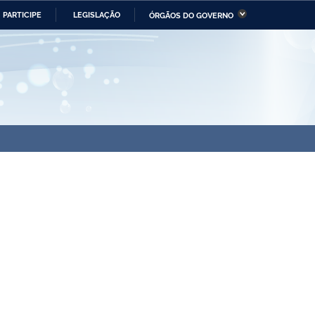
PARTICIPE
LEGISLAÇÃO
ÓRGÃOS DO GOVERNO
stério da Economia
Ministério da Infraestrutura
stério de Minas e Energia
Ministério da Ciência,
Tecnologia, Inovações e
Comunicações
tério da Mulher, da Família
Secretaria-Geral
s Direitos Humanos
lto