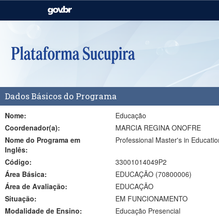
Casa Civil
Ministério da Justiça e
Segurança Pública
Ministério da Agricultura,
Ministério da Educação
Pecuária e Abastecimento
Ministério do Meio Ambiente
Ministério do Turismo
Dados Básicos do Programa
Secretaria de Governo
Gabinete de Segurança
Institucional
Nome:
Educação
Coordenador(a):
MARCIA REGINA ONOFRE
Nome do Programa em
Professional Master's in Educatio
Inglês:
Código:
33001014049P2
Área Básica:
EDUCAÇÃO (70800006)
Área de Avaliação:
EDUCAÇÃO
Situação:
EM FUNCIONAMENTO
Modalidade de Ensino:
Educação Presencial