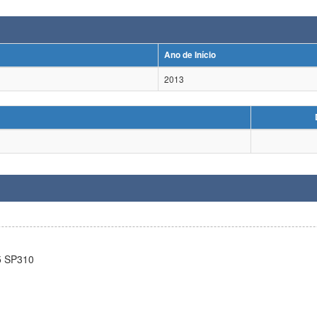
Ano de Início
2013
5 SP310