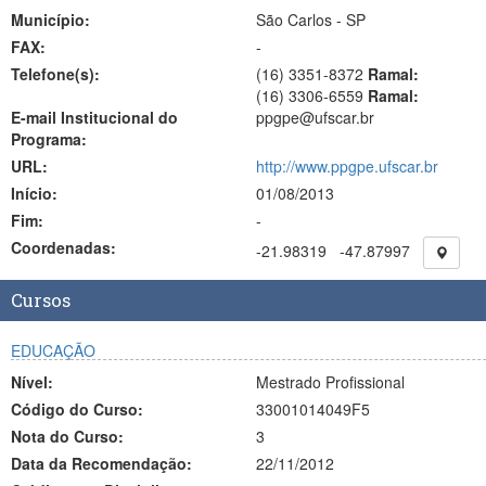
Município:
São Carlos - SP
FAX:
-
Telefone(s):
(16) 3351-8372
Ramal:
(16) 3306-6559
Ramal:
E-mail Institucional do
ppgpe@ufscar.br
Programa:
URL:
http://www.ppgpe.ufscar.br
Início:
01/08/2013
Fim:
-
Coordenadas:
-21.98319
-47.87997
Cursos
EDUCAÇÃO
Nível:
Mestrado Profissional
Código do Curso:
33001014049F5
Nota do Curso:
3
Data da Recomendação:
22/11/2012