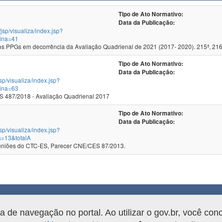
Tipo de Ato Normativo:
Data da Publicação:
/jsp/visualiza/index.jsp?
ina=41
 PPGs em decorrência da Avaliação Quadrienal de 2021 (2017- 2020). 215ª, 216
Tipo de Ato Normativo:
Data da Publicação:
jsp/visualiza/index.jsp?
ina=63
 487/2018 - Avaliação Quadrienal 2017
Tipo de Ato Normativo:
Data da Publicação:
jsp/visualiza/index.jsp?
a=13&totalA
as 141ª e 142ª Reuniões do CTC-ES, Parecer CNE/CES 87/2013.
rama.
de navegação no portal. Ao utilizar o gov.br, você con