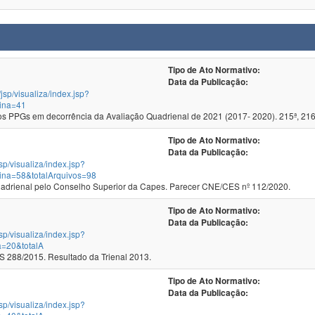
Tipo de Ato Normativo:
Data da Publicação:
/jsp/visualiza/index.jsp?
ina=41
 PPGs em decorrência da Avaliação Quadrienal de 2021 (2017- 2020). 215ª, 216
Tipo de Ato Normativo:
Data da Publicação:
jsp/visualiza/index.jsp?
ina=58&totalArquivos=98
Homologação dos Recursos da Quadrienal pelo Conselho Superior da Capes. Parecer CNE/CES nº 112/2020.
Tipo de Ato Normativo:
Data da Publicação:
jsp/visualiza/index.jsp?
a=20&totalA
288/2015. Resultado da Trienal 2013.
Tipo de Ato Normativo:
Data da Publicação:
jsp/visualiza/index.jsp?