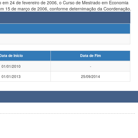
o em 24 de fevereiro de 2006, o Curso de Mestrado em Economia
uas atividades em 31 de janeiro de 2006. Informação adicionada pela técnica Penha, em 15 de março de 2006, conforme deternimação da Coordenação.
Data de Início
Data de Fim
01/01/2010
-
01/01/2013
25/09/2014