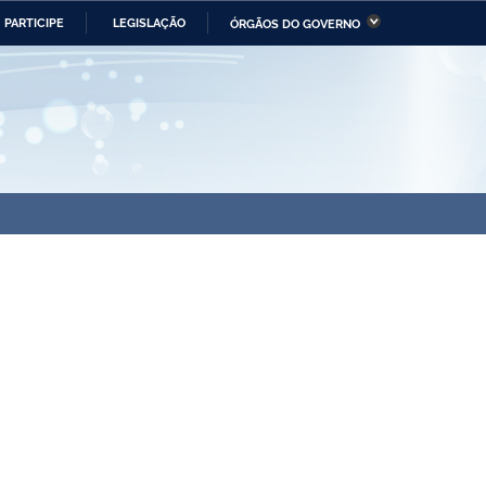
PARTICIPE
LEGISLAÇÃO
ÓRGÃOS DO GOVERNO
stério da Economia
Ministério da Infraestrutura
stério de Minas e Energia
Ministério da Ciência,
Tecnologia, Inovações e
Comunicações
tério da Mulher, da Família
Secretaria-Geral
s Direitos Humanos
lto