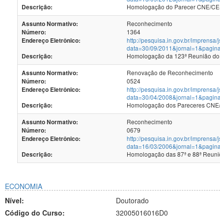
Homologação do Parecer CNE/CES 
Descrição:
Reconhecimento
Assunto Normativo:
1364
Número:
http://pesquisa.in.gov.br/imprensa/
Endereço Eletrônico:
data=30/09/2011&jornal=1&pagin
Homologação da 123ª Reunião do
Descrição:
Renovação de Reconhecimento
Assunto Normativo:
0524
Número:
http://pesquisa.in.gov.br/imprensa/
Endereço Eletrônico:
data=30/04/2008&jornal=1&pagin
Homologação dos Pareceres CNE/C
Descrição:
Reconhecimento
Assunto Normativo:
0679
Número:
http://pesquisa.in.gov.br/imprensa/
Endereço Eletrônico:
data=16/03/2006&jornal=1&pagina
Homologação das 87ª e 88ª Reun
Descrição:
ECONOMIA
Nível:
Doutorado
Código do Curso:
32005016016D0