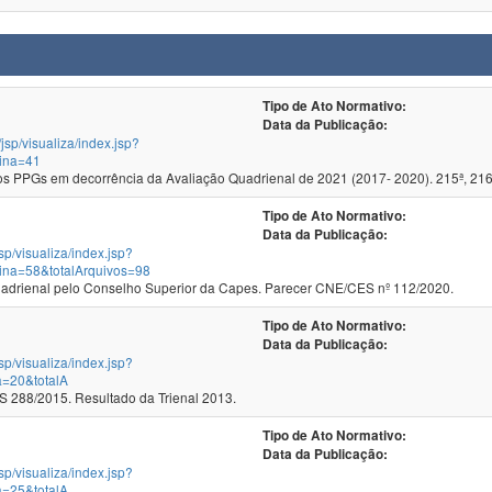
Tipo de Ato Normativo:
Data da Publicação:
/jsp/visualiza/index.jsp?
ina=41
 PPGs em decorrência da Avaliação Quadrienal de 2021 (2017- 2020). 215ª, 216
Tipo de Ato Normativo:
Data da Publicação:
jsp/visualiza/index.jsp?
ina=58&totalArquivos=98
Homologação dos Recursos da Quadrienal pelo Conselho Superior da Capes. Parecer CNE/CES nº 112/2020.
Tipo de Ato Normativo:
Data da Publicação:
jsp/visualiza/index.jsp?
a=20&totalA
288/2015. Resultado da Trienal 2013.
Tipo de Ato Normativo:
Data da Publicação:
jsp/visualiza/index.jsp?
a=25&totalA