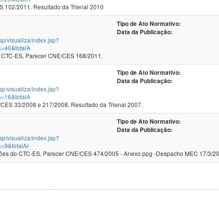
102/2011. Resultado da Trienal 2010
Tipo de Ato Normativo:
Data da Publicação:
jsp/visualiza/index.jsp?
a=40&totalA
 CTC-ES, Parecer CNE/CES 168/2011.
Tipo de Ato Normativo:
Data da Publicação:
jsp/visualiza/index.jsp?
a=16&totalA
ES 33/2008 e 217/2008. Resultado da Trienal 2007.
Tipo de Ato Normativo:
Data da Publicação:
jsp/visualiza/index.jsp?
=9&totalAr
iões do CTC-ES. Parecer CNE/CES 474/2005 - Anexo ppg -Despacho MEC 17/3/2