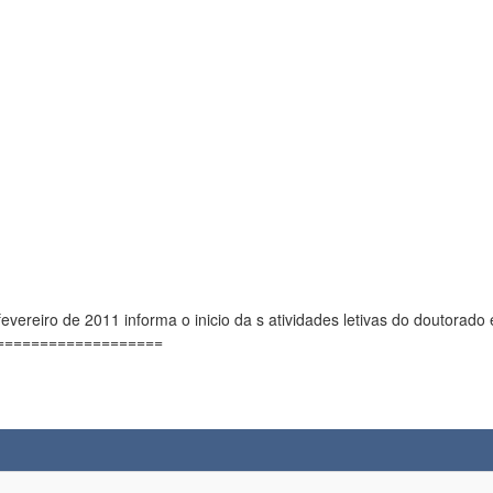
nforma o inicio da s atividades letivas do doutorado em fevereiro/2011. Atualizado por Fabiene em 22/02/
===================