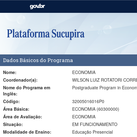
Casa Civil
Ministério da Justiça e
Segurança Pública
Ministério da Agricultura,
Ministério da Educação
Pecuária e Abastecimento
Ministério do Meio Ambiente
Ministério do Turismo
Dados Básicos do Programa
Secretaria de Governo
Gabinete de Segurança
Institucional
Nome:
ECONOMIA
Coordenador(a):
WILSON LUIZ ROTATORI CORR
Nome do Programa em
Postgraduate Program in Econom
Inglês:
Código:
32005016016P0
Área Básica:
ECONOMIA (60300000)
Área de Avaliação:
ECONOMIA
Situação:
EM FUNCIONAMENTO
Modalidade de Ensino:
Educação Presencial