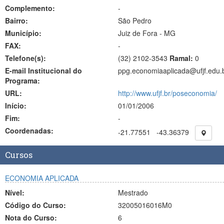
Complemento:
-
Bairro:
São Pedro
Município:
Juiz de Fora - MG
FAX:
-
Telefone(s):
(32) 2102-3543
Ramal:
0
E-mail Institucional do
ppg.economiaaplicada@ufjf.edu.
Programa:
URL:
http://www.ufjf.br/poseconomia/
Início:
01/01/2006
Fim:
-
Coordenadas:
-21.77551
-43.36379
Cursos
ECONOMIA APLICADA
Nível:
Mestrado
Código do Curso:
32005016016M0
Nota do Curso:
6