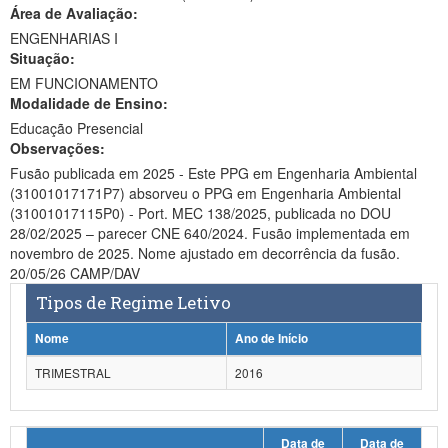
Área de Avaliação:
Ministério da Ciência, Tecnologia, Inovações e Comunicações
ENGENHARIAS I
Situação:
Ministério do Meio Ambiente
EM FUNCIONAMENTO
Modalidade de Ensino:
Ministério do Turismo
Educação Presencial
Ministério do Desenvolvimento Regional
Observações:
Fusão publicada em 2025 - Este PPG em Engenharia Ambiental
Controladoria-Geral da União
(31001017171P7) absorveu o PPG em Engenharia Ambiental
(31001017115P0) - Port. MEC 138/2025, publicada no DOU
Ministério da Mulher, da Família e dos Direitos Humanos
28/02/2025 – parecer CNE 640/2024. Fusão implementada em
novembro de 2025. Nome ajustado em decorrência da fusão.
Secretaria-Geral
20/05/26 CAMP/DAV
Tipos de Regime Letivo
Secretaria de Governo
Nome
Ano de Início
Gabinete de Segurança Institucional
TRIMESTRAL
2016
Advocacia-Geral da União
Banco Central do Brasil
Data de
Data de