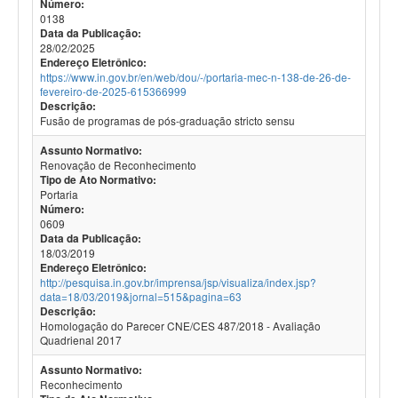
Número:
0138
Data da Publicação:
28/02/2025
Endereço Eletrônico:
https://www.in.gov.br/en/web/dou/-/portaria-mec-n-138-de-26-de-
fevereiro-de-2025-615366999
Descrição:
Fusão de programas de pós-graduação stricto sensu
Assunto Normativo:
Renovação de Reconhecimento
Tipo de Ato Normativo:
Portaria
Número:
0609
Data da Publicação:
18/03/2019
Endereço Eletrônico:
http://pesquisa.in.gov.br/imprensa/jsp/visualiza/index.jsp?
data=18/03/2019&jornal=515&pagina=63
Descrição:
Homologação do Parecer CNE/CES 487/2018 - Avaliação
Quadrienal 2017
Assunto Normativo:
Reconhecimento