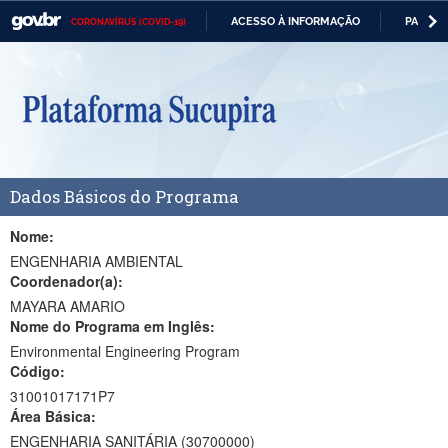
ACESSO À INFORMAÇÃO
PARTICI
CORONAVÍRUS (COVID-19)
Casa Civil
IR
PARA
Ministério da Justiça e Segurança Pública
O
CONTEÚDO
Ministério da Defesa
Ministério das Relações Exteriores
Dados Básicos do Programa
Ministério da Economia
Ministério da Infraestrutura
Nome:
ENGENHARIA AMBIENTAL
Ministério da Agricultura, Pecuária e Abastecimento
Coordenador(a):
MAYARA AMARIO
Ministério da Educação
Nome do Programa em Inglês:
Environmental Engineering Program
Ministério da Cidadania
Código:
Ministério da Saúde
31001017171P7
Área Básica:
Ministério de Minas e Energia
ENGENHARIA SANITÁRIA (30700000)