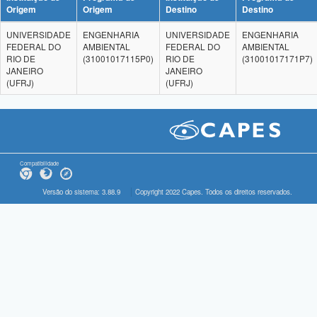
Origem
Origem
Destino
Destino
UNIVERSIDADE
ENGENHARIA
UNIVERSIDADE
ENGENHARIA
FEDERAL DO
AMBIENTAL
FEDERAL DO
AMBIENTAL
RIO DE
(31001017115P0)
RIO DE
(31001017171P7)
JANEIRO
JANEIRO
(UFRJ)
(UFRJ)
Compatibilidade
Versão do sistema: 3.88.9
Copyright 2022 Capes. Todos os direitos reservados.