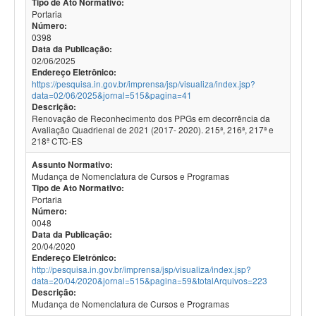
Tipo de Ato Normativo:
Portaria
Número:
0398
Data da Publicação:
02/06/2025
Endereço Eletrônico:
https://pesquisa.in.gov.br/imprensa/jsp/visualiza/index.jsp?
data=02/06/2025&jornal=515&pagina=41
Descrição:
Renovação de Reconhecimento dos PPGs em decorrência da
Avaliação Quadrienal de 2021 (2017- 2020). 215ª, 216ª, 217ª e
218ª CTC-ES
Assunto Normativo:
Mudança de Nomenclatura de Cursos e Programas
Tipo de Ato Normativo:
Portaria
Número:
0048
Data da Publicação:
20/04/2020
Endereço Eletrônico:
http://pesquisa.in.gov.br/imprensa/jsp/visualiza/index.jsp?
data=20/04/2020&jornal=515&pagina=59&totalArquivos=223
Descrição:
Mudança de Nomenclatura de Cursos e Programas