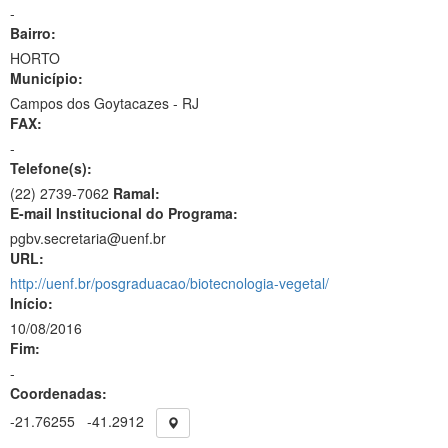
-
Bairro:
HORTO
Município:
Campos dos Goytacazes - RJ
FAX:
-
Telefone(s):
(22) 2739-7062
Ramal:
E-mail Institucional do Programa:
pgbv.secretaria@uenf.br
URL:
http://uenf.br/posgraduacao/biotecnologia-vegetal/
Início:
10/08/2016
Fim:
-
Coordenadas:
-21.76255
-41.2912