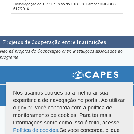
Homologação da 161ª Reunião do CTC-ES. Parecer CNE/CES
617/2016.
Projetos de Cooperação entre Instituições
Não há projetos de Cooperação entre Instituições associados ao
programa.
Compatibilidade
Nós usamos cookies para melhorar sua
experiência de navegação no portal. Ao utilizar
Versão do sistema: 3.88.9
Copyright 2022 Capes. Todos os direitos reservados.
o gov.br, você concorda com a política de
monitoramento de cookies. Para ter mais
informações sobre como isso é feito, acesse
Política de cookies
.Se você concorda, clique