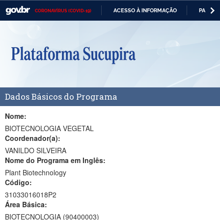
ACESSO À INFORMAÇÃO
PARTICI
CORONAVÍRUS (COVID-19)
Casa Civil
IR
PARA
Ministério da Justiça e Segurança Pública
O
CONTEÚDO
Ministério da Defesa
Ministério das Relações Exteriores
Dados Básicos do Programa
Ministério da Economia
Ministério da Infraestrutura
Nome:
BIOTECNOLOGIA VEGETAL
Ministério da Agricultura, Pecuária e Abastecimento
Coordenador(a):
VANILDO SILVEIRA
Ministério da Educação
Nome do Programa em Inglês:
Plant Biotechnology
Ministério da Cidadania
Código:
Ministério da Saúde
31033016018P2
Área Básica:
Ministério de Minas e Energia
BIOTECNOLOGIA (90400003)