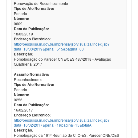
Renovação de Reconhecimento
Tipo de Ato Normativo:
Portaria
Número:
0609
Data da Publicação:
18/03/2019
Endereço Eletrônico:
http://pesquisa.in.gov.br/imprensa/jsp/visualiza/index.jsp?
data=18/03/2019&jornal=515&pagina=63
Descrição:
Homologação do Parecer CNE/CES 487/2018 - Avaliação
Quadrienal 2017
Assunto Normativo:
Reconhecimento
Tipo de Ato Normativo:
Portaria
Número:
0256
Data da Publicação:
16/02/2017
Endereço Eletrônico:
http://pesquisa.in.gov.br/imprensa/jsp/visualiza/index.jsp?
data=16/02/2017&jornal=1&pagina=15&totalA
Descrição:
Homologação da 161ª Reunião do CTC-ES. Parecer CNE/CES