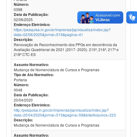
Número:
0398
Data da Publicação:
02/06/2025
Endereço Eletrônico:
https://pesquisa.in.gov.br/imprensa/jsp/visualiza/index.jsp?
data=02/06/2025&jornal=515&pagina=41
Descrição:
Renovação de Reconhecimento dos PPGs em decorrência da
Avaliação Quadrienal de 2021 (2017- 2020). 215ª, 216ª, 217ª e
218ª CTC-ES
Assunto Normativo:
Mudança de Nomenclatura de Cursos e Programas
Tipo de Ato Normativo:
Portaria
Número:
0048
Data da Publicação:
20/04/2020
Endereço Eletrônico:
http://pesquisa.in.gov.br/imprensa/jsp/visualiza/index.jsp?
data=20/04/2020&jornal=515&pagina=59&totalArquivos=223
Descrição:
Mudança de Nomenclatura de Cursos e Programas
Assunto Normativo: