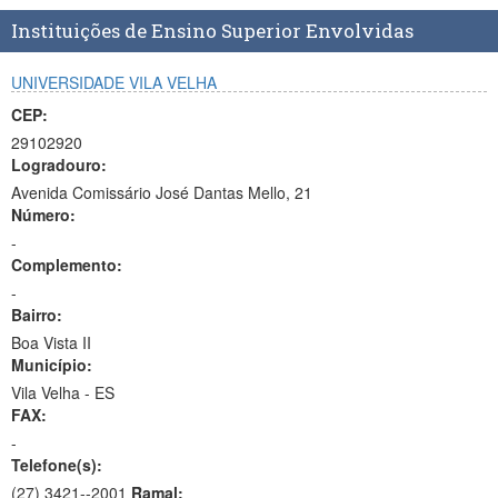
Planalto
Instituições de Ensino Superior Envolvidas
UNIVERSIDADE VILA VELHA
CEP:
29102920
Logradouro:
Avenida Comissário José Dantas Mello, 21
Número:
-
Complemento:
-
Bairro:
Boa Vista II
Município:
Vila Velha - ES
FAX:
-
Telefone(s):
(27) 3421--2001
Ramal: