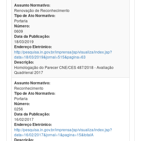
Assunto Normativo:
Renovação de Reconhecimento
Tipo de Ato Normativo:
Portaria
Número:
0609
Data da Publicação:
18/03/2019
Endereço Eletrônico:
http://pesquisa.in.gov.br/imprensa/jsp/visualiza/index.jsp?
data=18/03/2019&jornal=515&pagina=63
Descrição:
Homologação do Parecer CNE/CES 487/2018 - Avaliação
Quadrienal 2017
Assunto Normativo:
Reconhecimento
Tipo de Ato Normativo:
Portaria
Número:
0256
Data da Publicação:
16/02/2017
Endereço Eletrônico:
http://pesquisa.in.gov.br/imprensa/jsp/visualiza/index.jsp?
data=16/02/2017&jornal=1&pagina=15&totalA
Descrição: