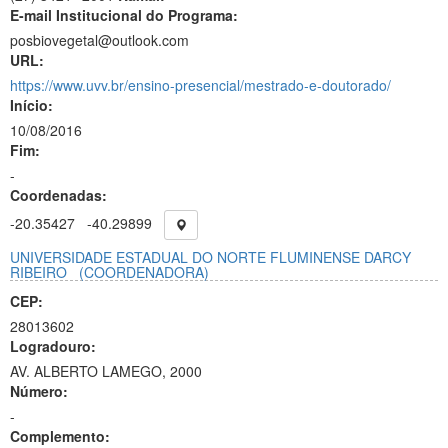
E-mail Institucional do Programa:
posbiovegetal@outlook.com
URL:
https://www.uvv.br/ensino-presencial/mestrado-e-doutorado/
Início:
10/08/2016
Fim:
-
Coordenadas:
-20.35427
-40.29899
UNIVERSIDADE ESTADUAL DO NORTE FLUMINENSE DARCY
RIBEIRO
(COORDENADORA)
CEP:
28013602
Logradouro:
AV. ALBERTO LAMEGO, 2000
Número:
-
Complemento: