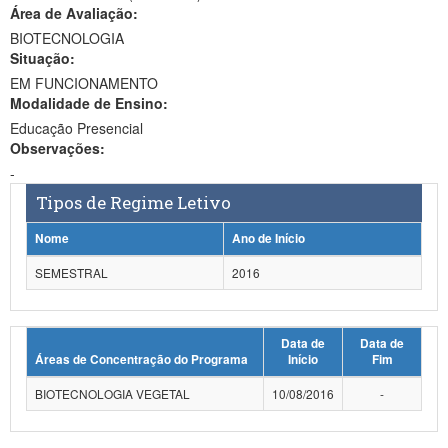
Área de Avaliação:
Ministério da Ciência, Tecnologia, Inovações e Comunicações
BIOTECNOLOGIA
Situação:
Ministério do Meio Ambiente
EM FUNCIONAMENTO
Modalidade de Ensino:
Ministério do Turismo
Educação Presencial
Ministério do Desenvolvimento Regional
Observações:
-
Controladoria-Geral da União
Tipos de Regime Letivo
Ministério da Mulher, da Família e dos Direitos Humanos
Nome
Ano de Início
Secretaria-Geral
SEMESTRAL
2016
Secretaria de Governo
Data de
Data de
Gabinete de Segurança Institucional
Áreas de Concentração do Programa
Início
Fim
Advocacia-Geral da União
BIOTECNOLOGIA VEGETAL
10/08/2016
-
Banco Central do Brasil