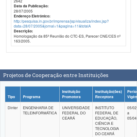
2642
Data da Publicação:
28/07/2005
Endereço Eletrônico:
http://pesquisa.in.gov.br/imprensa/jsp/visualiza/index.jsp?
data=28/07/2005&jornal=1&pagina=11&totalA
Descrição:
Homologação da 85ª Reunião do CTC-ES, Parecer CNE/CES nº
163/2005.
Projetos de Cooperação entre Instituições
Instituição
Instituição(ões)
Perío
Tipo
Programa
Promotora
Receptora
Vigên
Dinter
ENGENHARIA DE
UNIVERSIDADE
INSTITUTO
05/02
TELEINFORMÁTICA
FEDERAL DO
FEDERAL DE
a
CEARÁ
EDUCAÇÃO,
05/04
CIÊNCIA E
TECNOLOGIA
DO CEARÁ