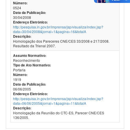
Número:
0524
Data da Publicação:
30/04/2008
Endereço Eletrônico:
http://pesquisa.in.gov.br/imprensa/jsp/visualiza/index.jsp?
data=30/04/2008&jornal=1&pagina=16&totalA
Descrição:
Homologação dos Pareceres CNE/CES 33/2008 e 217/2008.
Resultado da Trienal 2007.
Assunto Normativo:
Reconhecimento
Tipo de Ato Normativo:
Portaria
Número:
1919
Data da Publicação:
06/06/2005
Endereço Eletrônico:
http://pesquisa.in.gov.br/imprensa/jsp/visualiza/index.jsp?
data=06/06/2005&jornal=1&pagina=11&totalA
Descrição:
Homologação da Reunião do CTC-ES, Parecer CNE/CES
136/2005.