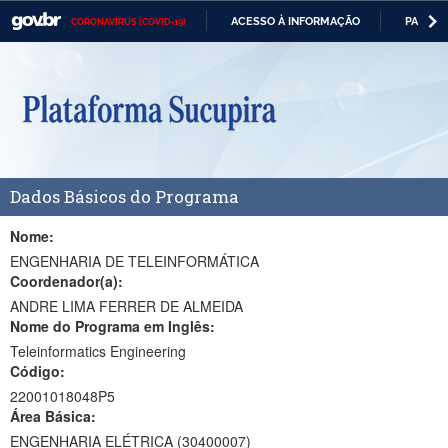
ACESSO À INFORMAÇÃO
PARTICI
CORONAVÍRUS (COVID-19)
Casa Civil
IR
PARA
Ministério da Justiça e Segurança Pública
O
CONTEÚDO
Ministério da Defesa
Ministério das Relações Exteriores
Dados Básicos do Programa
Ministério da Economia
Ministério da Infraestrutura
Nome:
ENGENHARIA DE TELEINFORMÁTICA
Ministério da Agricultura, Pecuária e Abastecimento
Coordenador(a):
ANDRE LIMA FERRER DE ALMEIDA
Ministério da Educação
Nome do Programa em Inglês:
Teleinformatics Engineering
Ministério da Cidadania
Código:
Ministério da Saúde
22001018048P5
Área Básica:
Ministério de Minas e Energia
ENGENHARIA ELÉTRICA (30400007)