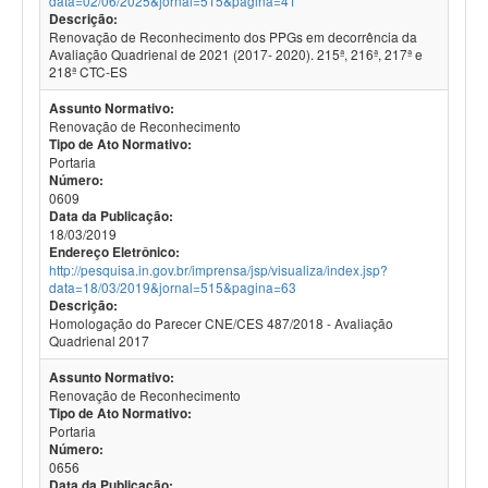
data=02/06/2025&jornal=515&pagina=41
Descrição:
Renovação de Reconhecimento dos PPGs em decorrência da
Avaliação Quadrienal de 2021 (2017- 2020). 215ª, 216ª, 217ª e
218ª CTC-ES
Assunto Normativo:
Renovação de Reconhecimento
Tipo de Ato Normativo:
Portaria
Número:
0609
Data da Publicação:
18/03/2019
Endereço Eletrônico:
http://pesquisa.in.gov.br/imprensa/jsp/visualiza/index.jsp?
data=18/03/2019&jornal=515&pagina=63
Descrição:
Homologação do Parecer CNE/CES 487/2018 - Avaliação
Quadrienal 2017
Assunto Normativo:
Renovação de Reconhecimento
Tipo de Ato Normativo:
Portaria
Número:
0656
Data da Publicação: