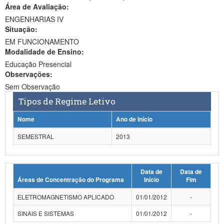
Área de Avaliação:
Ministério da Ciência, Tecnologia, Inovações e Comunicações
ENGENHARIAS IV
Situação:
Ministério do Meio Ambiente
EM FUNCIONAMENTO
Modalidade de Ensino:
Ministério do Turismo
Educação Presencial
Ministério do Desenvolvimento Regional
Observações:
Sem Observação
Controladoria-Geral da União
Tipos de Regime Letivo
Ministério da Mulher, da Família e dos Direitos Humanos
Nome
Ano de Início
Secretaria-Geral
SEMESTRAL
2013
Secretaria de Governo
Data de
Data de
Gabinete de Segurança Institucional
Áreas de Concentração do Programa
Início
Fim
Advocacia-Geral da União
ELETROMAGNETISMO APLICADO
01/01/2012
-
Banco Central do Brasil
SINAIS E SISTEMAS
01/01/2012
-