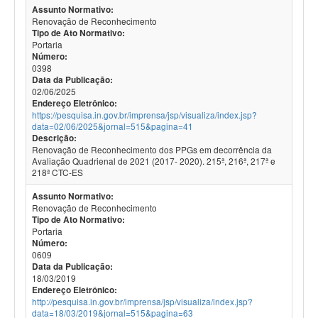
Assunto Normativo:
Renovação de Reconhecimento
Tipo de Ato Normativo:
Portaria
Número:
0398
Data da Publicação:
02/06/2025
Endereço Eletrônico:
https://pesquisa.in.gov.br/imprensa/jsp/visualiza/index.jsp?
data=02/06/2025&jornal=515&pagina=41
Descrição:
Renovação de Reconhecimento dos PPGs em decorrência da
Avaliação Quadrienal de 2021 (2017- 2020). 215ª, 216ª, 217ª e
218ª CTC-ES
Assunto Normativo:
Renovação de Reconhecimento
Tipo de Ato Normativo:
Portaria
Número:
0609
Data da Publicação:
18/03/2019
Endereço Eletrônico:
http://pesquisa.in.gov.br/imprensa/jsp/visualiza/index.jsp?
data=18/03/2019&jornal=515&pagina=63