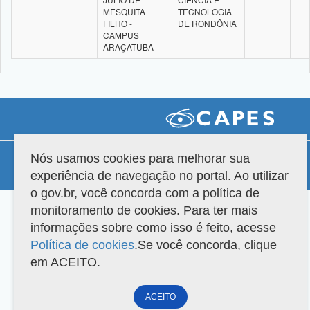
MESQUITA
TECNOLOGIA
FILHO -
DE RONDÔNIA
CAMPUS
ARAÇATUBA
Compatibilidade
Nós usamos cookies para melhorar sua
experiência de navegação no portal. Ao utilizar
Versão do sistema: 3.88.9
Copyright 2022 Capes. Todos os direitos reservados.
o gov.br, você concorda com a política de
monitoramento de cookies. Para ter mais
informações sobre como isso é feito, acesse
Política de cookies
.Se você concorda, clique
em ACEITO.
ACEITO