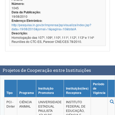
Número:
1045
Data da Publicação:
19/08/2010
Endereço Eletrônico:
http://pesquisa.in.gov.br/imprensa/jsp/visualiza/index.jsp?
data=19/08/2010&jornal=1&pagina=10&totalA
Descrição:
Homologação das 107ª, 109ª, 110ª, 111ª, 112ª, 113ª e 114ª
Reuniões do CTC-ES, Parecer CNE/CES 78/2010.
Projetos de Cooperação entre Instituições
Período
Instituição
Instituição(ões)
de
Tipo
Programa
Promotora
Receptora
Vigência
PCI -
CIÊNCIA
UNIVERSIDADE
INSTITUTO
Dinter
ANIMAL
ESTADUAL
FEDERAL DE
PAULISTA
EDUCAÇÃO,
JÚLIO DE
CIÊNCIA E