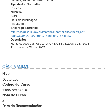
Renovação de Reconhecimento
Tipo de Ato Normativo:
Portaria
Número:
0524
Data da Publicação:
30/04/2008
Endereço Eletrônico:
http://pesquisa.in.gov.br/imprensa/jsp/visualiza/index.jsp?
data=30/04/2008&jornal=1&pagina=16&totalA
Descrição:
Homologação dos Pareceres CNE/CES 33/2008 e 217/2008.
Resultado da Trienal 2007.
CIÊNCIA ANIMAL
Nível:
Doutorado
Código do Curso:
33004021075D9
Nota do Curso:
4
Data da Recomendação: