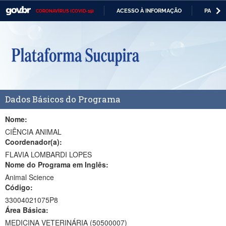
ACESSO À INFORMAÇÃO
PARTICI
CORONAVÍRUS (COVID-19)
Casa Civil
IR
PARA
Ministério da Justiça e Segurança Pública
O
CONTEÚDO
Ministério da Defesa
Ministério das Relações Exteriores
Dados Básicos do Programa
Ministério da Economia
Ministério da Infraestrutura
Nome:
CIÊNCIA ANIMAL
Ministério da Agricultura, Pecuária e Abastecimento
Coordenador(a):
FLAVIA LOMBARDI LOPES
Ministério da Educação
Nome do Programa em Inglês:
Animal Science
Ministério da Cidadania
Código:
Ministério da Saúde
33004021075P8
Área Básica:
Ministério de Minas e Energia
MEDICINA VETERINÁRIA (50500007)