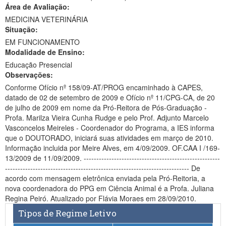
Área de Avaliação:
Ministério da Ciência, Tecnologia, Inovações e Comunicações
MEDICINA VETERINÁRIA
Situação:
Ministério do Meio Ambiente
EM FUNCIONAMENTO
Modalidade de Ensino:
Ministério do Turismo
Educação Presencial
Ministério do Desenvolvimento Regional
Observações:
Conforme Ofício nº 158/09-AT/PROG encaminhado à CAPES,
Controladoria-Geral da União
datado de 02 de setembro de 2009 e Ofício nº 11/CPG-CA, de 20
de julho de 2009 em nome da Pró-Reitora de Pós-Graduação -
Ministério da Mulher, da Família e dos Direitos Humanos
Profa. Marilza Vieira Cunha Rudge e pelo Prof. Adjunto Marcelo
Vasconcelos Meireles - Coordenador do Programa, a IES informa
Secretaria-Geral
que o DOUTORADO, iniciará suas atividades em março de 2010.
Informação incluida por Meire Alves, em 4/09/2009. OF.CAA I /169-
Secretaria de Governo
13/2009 de 11/09/2009. ------------------------------------------------------
------------------------------------------------------------------------- De
Gabinete de Segurança Institucional
acordo com mensagem eletrônica enviada pela Pró-Reitoria, a
nova coordenadora do PPG em Ciência Animal é a Profa. Juliana
Advocacia-Geral da União
Regina Peiró. Atualizado por Flávia Moraes em 28/09/2010.
Tipos de Regime Letivo
Banco Central do Brasil