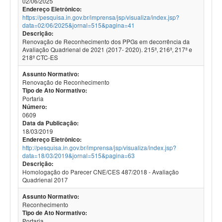
02/06/2025
Endereço Eletrônico:
https://pesquisa.in.gov.br/imprensa/jsp/visualiza/index.jsp?
data=02/06/2025&jornal=515&pagina=41
Descrição:
Renovação de Reconhecimento dos PPGs em decorrência da
Avaliação Quadrienal de 2021 (2017- 2020). 215ª, 216ª, 217ª e
218ª CTC-ES
Assunto Normativo:
Renovação de Reconhecimento
Tipo de Ato Normativo:
Portaria
Número:
0609
Data da Publicação:
18/03/2019
Endereço Eletrônico:
http://pesquisa.in.gov.br/imprensa/jsp/visualiza/index.jsp?
data=18/03/2019&jornal=515&pagina=63
Descrição:
Homologação do Parecer CNE/CES 487/2018 - Avaliação
Quadrienal 2017
Assunto Normativo:
Reconhecimento
Tipo de Ato Normativo:
Portaria