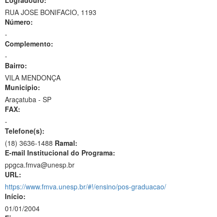
Logradouro:
RUA JOSE BONIFACIO, 1193
Número:
-
Complemento:
-
Bairro:
VILA MENDONÇA
Município:
Araçatuba - SP
FAX:
-
Telefone(s):
(18) 3636-1488
Ramal:
E-mail Institucional do Programa:
ppgca.fmva@unesp.br
URL:
https://www.fmva.unesp.br/#!/ensino/pos-graduacao/
Início:
01/01/2004