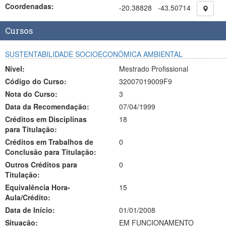
Coordenadas:
-20.38828
-43.50714
Cursos
SUSTENTABILIDADE SOCIOECONÔMICA AMBIENTAL
Nível:
Mestrado Profissional
Código do Curso:
32007019009F9
Nota do Curso:
3
Data da Recomendação:
07/04/1999
Créditos em Disciplinas
18
para Titulação:
Créditos em Trabalhos de
0
Conclusão para Titulação:
Outros Créditos para
0
Titulação:
Equivalência Hora-
15
Aula/Crédito:
Data de Início:
01/01/2008
Situação:
EM FUNCIONAMENTO