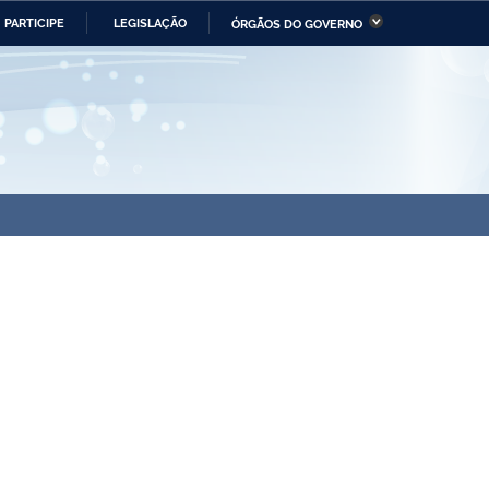
PARTICIPE
LEGISLAÇÃO
ÓRGÃOS DO GOVERNO
stério da Economia
Ministério da Infraestrutura
stério de Minas e Energia
Ministério da Ciência,
Tecnologia, Inovações e
Comunicações
tério da Mulher, da Família
Secretaria-Geral
s Direitos Humanos
lto