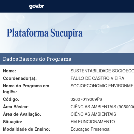
Casa Civil
Ministério da Justiça e
Segurança Pública
Ministério da Agricultura,
Ministério da Educação
Pecuária e Abastecimento
Ministério do Meio Ambiente
Ministério do Turismo
Dados Básicos do Programa
Secretaria de Governo
Gabinete de Segurança
Institucional
Nome:
SUSTENTABILIDADE SOCIOEC
Coordenador(a):
PAULO DE CASTRO VIEIRA
Nome do Programa em
SOCIOECONOMIC ENVIRONMEN
Inglês:
Código:
32007019009P6
Área Básica:
CIÊNCIAS AMBIENTAIS (905000
Área de Avaliação:
CIÊNCIAS AMBIENTAIS
Situação:
EM FUNCIONAMENTO
Modalidade de Ensino:
Educação Presencial