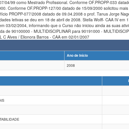
7/04/99 como Mestrado Profissional. Conforme OF.PROPP-033 datado 
2000. Conforme OF.PROPP-127/00 datado de 15/09/2000 solicitou mais
fício PROPP-077/2008 datado de 09.04.2008 o prof. Tanus Jorge Nag
s se deu em 18 de abril de 2008. Stella Wolff- CAA IV em 17.06.2008 OBS em 05/02/2004: A Coordena
o iniciou ainda as suas atividades. Aguardar informações sobre a situação e uma definição da
por André L C Alves / Elionora Barros - CAA em 02/01/2007
Ano de Início
2008
AIS
TABILIDADE