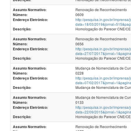
Renovação de Reconhecimento
Assunto Normativo:
0609
Número:
http://pesquisa.in.gov.br/imprensa/
Endereço Eletrônico:
data=18/03/2019&jornal=515&pag
Homologação do Parecer CNE/CES
Descrição:
Renovação de Reconhecimento
Assunto Normativo:
0656
Número:
http://pesquisa.in.gov.br/imprensa/
Endereço Eletrônico:
data=27/07/2017&jornal=1&pagin
Homologação do Parecer CNE/CES 
Descrição:
Mudança de Nomenclatura de Cur
Assunto Normativo:
0228
Número:
http://pesquisa.in.gov.br/imprensa/
Endereço Eletrônico:
data=07/02/2017&jornal=1&pagin
Mudança de Nomenclatura de Cur
Descrição:
Mudança de Nomenclatura de Cur
Assunto Normativo:
0133
Número:
http://pesquisa.in.gov.br/imprensa/
Endereço Eletrônico:
data=22/09/2015&jornal=1&pagin
Homologação do Parecer CNE/CES
Descrição:
Renovação de Reconhecimento
Assunto Normativo: