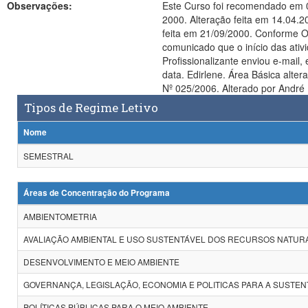
Observações:
Este Curso foi recomendado em 0
2000. Alteração feita em 14.04.
feita em 21/09/2000. Conforme O
comunicado que o início das atividades letiva
Profissionalizante enviou e-mail, em 03/02/2004, informando que o Curso nã
data. Edirlene. Área Básica alterada de 90100000 - MULTIDISCIPLINAR para 90191000 - MULTIDISCIPLINAR I : Meio Ambiente e Agrárias, atendendo instrução da Portaria
Nº 025/2006. Alterado 
Tipos de Regime Letivo
Nome
SEMESTRAL
Áreas de Concentração do Programa
AMBIENTOMETRIA
AVALIAÇÃO AMBIENTAL E USO SUSTENTÁVEL DOS RECURSOS NATUR
DESENVOLVIMENTO E MEIO AMBIENTE
GOVERNANÇA, LEGISLAÇÃO, ECONOMIA E POLITICAS PARA A SUSTEN
POLÍTICAS PÚBLICAS PARA O MEIO AMBIENTE