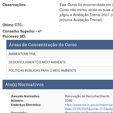
Observações:
Este Curso foi recomendado em 07/04/99 como Mestrado Profissional. A Coord
Curso não iniciou ainda as suas a
julgou a Avaliação Trienal 2007 
próxima Avaliação Trienal).
Último CTC:
-
Conselho Superior - nº
-
Processo SEI:
Áreas de Concentração do Curso
AMBIENTOMETRIA
DESENVOLVIMENTO E MEIO AMBIENTE
POLÍTICAS PÚBLICAS PARA O MEIO AMBIENTE
Ato(s) Normativos
Renovação de Reconhecimento
Assunto Normativo:
0398
Número:
https://pesquisa.in.gov.br/imprensa
Endereço Eletrônico:
data=02/06/2025&jornal=515&pag
Renovação de Reconhecimento dos
Descrição: