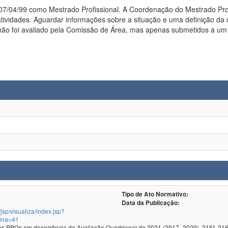
enação do Mestrado Profissionalizante enviou e-mail, em 03/02/2004, informando que o
tividades. Aguardar informações sobre a situação e uma definição da d
(não foi avaliado pela Comissão de Área, mas apenas submetidos a um
Tipo de Ato Normativo:
Data da Publicação:
/jsp/visualiza/index.jsp?
ina=41
 PPGs em decorrência da Avaliação Quadrienal de 2021 (2017- 2020). 215ª, 216