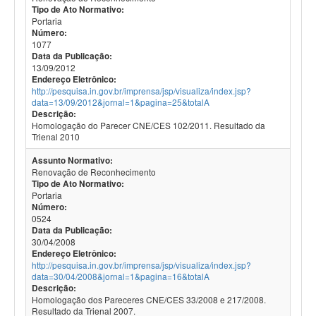
Tipo de Ato Normativo:
Portaria
Número:
1077
Data da Publicação:
13/09/2012
Endereço Eletrônico:
http://pesquisa.in.gov.br/imprensa/jsp/visualiza/index.jsp?
data=13/09/2012&jornal=1&pagina=25&totalA
Descrição:
Homologação do Parecer CNE/CES 102/2011. Resultado da
Trienal 2010
Assunto Normativo:
Renovação de Reconhecimento
Tipo de Ato Normativo:
Portaria
Número:
0524
Data da Publicação:
30/04/2008
Endereço Eletrônico:
http://pesquisa.in.gov.br/imprensa/jsp/visualiza/index.jsp?
data=30/04/2008&jornal=1&pagina=16&totalA
Descrição:
Homologação dos Pareceres CNE/CES 33/2008 e 217/2008.
Resultado da Trienal 2007.