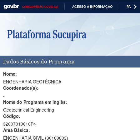
ACESSO À INFORMAÇÃO
PARTICI
CORONAVÍRUS (COVID-19)
Casa Civil
IR
PARA
Ministério da Justiça e Segurança Pública
O
CONTEÚDO
Ministério da Defesa
Ministério das Relações Exteriores
Dados Básicos do Programa
Ministério da Economia
Ministério da Infraestrutura
Nome:
ENGENHARIA GEOTÉCNICA
Ministério da Agricultura, Pecuária e Abastecimento
Coordenador(a):
-
Ministério da Educação
Nome do Programa em Inglês:
Geotechnical Engineering
Ministério da Cidadania
Código:
Ministério da Saúde
32007019010P4
Área Básica:
Ministério de Minas e Energia
ENGENHARIA CIVIL (30100003)