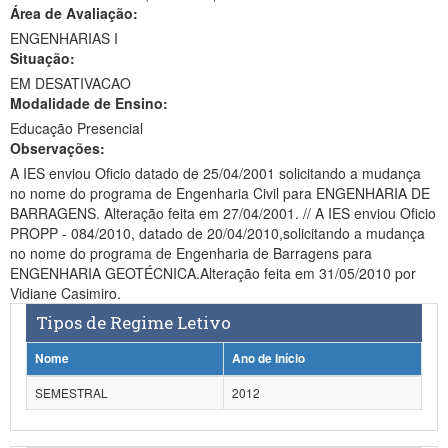
Área de Avaliação:
Ministério da Ciência, Tecnologia, Inovações e Comunicações
ENGENHARIAS I
Situação:
Ministério do Meio Ambiente
EM DESATIVACAO
Modalidade de Ensino:
Ministério do Turismo
Educação Presencial
Ministério do Desenvolvimento Regional
Observações:
A IES enviou Oficio datado de 25/04/2001 solicitando a mudança
Controladoria-Geral da União
no nome do programa de Engenharia Civil para ENGENHARIA DE
BARRAGENS. Alteração feita em 27/04/2001. // A IES enviou Oficio
Ministério da Mulher, da Família e dos Direitos Humanos
PROPP - 084/2010, datado de 20/04/2010,solicitando a mudança
no nome do programa de Engenharia de Barragens para
Secretaria-Geral
ENGENHARIA GEOTÉCNICA.Alteração feita em 31/05/2010 por
Vidiane Casimiro.
Secretaria de Governo
Tipos de Regime Letivo
Gabinete de Segurança Institucional
Nome
Ano de Início
Advocacia-Geral da União
SEMESTRAL
2012
Banco Central do Brasil