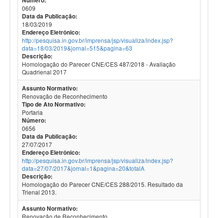
Número:
0609
Data da Publicação:
18/03/2019
Endereço Eletrônico:
http://pesquisa.in.gov.br/imprensa/jsp/visualiza/index.jsp?
data=18/03/2019&jornal=515&pagina=63
Descrição:
Homologação do Parecer CNE/CES 487/2018 - Avaliação
Quadrienal 2017
Assunto Normativo:
Renovação de Reconhecimento
Tipo de Ato Normativo:
Portaria
Número:
0656
Data da Publicação:
27/07/2017
Endereço Eletrônico:
http://pesquisa.in.gov.br/imprensa/jsp/visualiza/index.jsp?
data=27/07/2017&jornal=1&pagina=20&totalA
Descrição:
Homologação do Parecer CNE/CES 288/2015. Resultado da
Trienal 2013.
Assunto Normativo:
Renovação de Reconhecimento