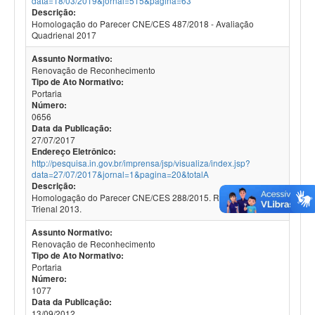
data=18/03/2019&jornal=515&pagina=63
Descrição:
Homologação do Parecer CNE/CES 487/2018 - Avaliação
Quadrienal 2017
Assunto Normativo:
Renovação de Reconhecimento
Tipo de Ato Normativo:
Portaria
Número:
0656
Data da Publicação:
27/07/2017
Endereço Eletrônico:
http://pesquisa.in.gov.br/imprensa/jsp/visualiza/index.jsp?
data=27/07/2017&jornal=1&pagina=20&totalA
Descrição:
Homologação do Parecer CNE/CES 288/2015. Resultado da
Trienal 2013.
Assunto Normativo:
Renovação de Reconhecimento
Tipo de Ato Normativo:
Portaria
Número:
1077
Data da Publicação:
13/09/2012