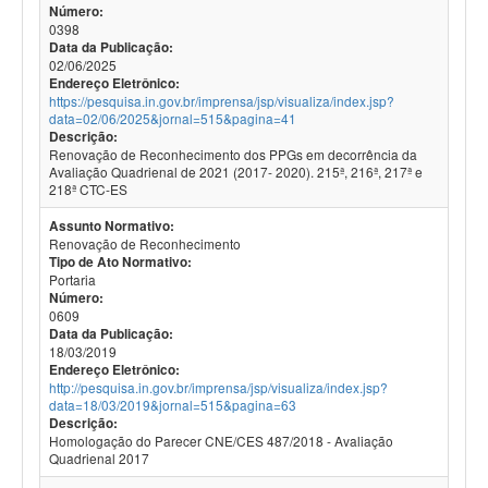
Número:
0398
Data da Publicação:
02/06/2025
Endereço Eletrônico:
https://pesquisa.in.gov.br/imprensa/jsp/visualiza/index.jsp?
data=02/06/2025&jornal=515&pagina=41
Descrição:
Renovação de Reconhecimento dos PPGs em decorrência da
Avaliação Quadrienal de 2021 (2017- 2020). 215ª, 216ª, 217ª e
218ª CTC-ES
Assunto Normativo:
Renovação de Reconhecimento
Tipo de Ato Normativo:
Portaria
Número:
0609
Data da Publicação:
18/03/2019
Endereço Eletrônico:
http://pesquisa.in.gov.br/imprensa/jsp/visualiza/index.jsp?
data=18/03/2019&jornal=515&pagina=63
Descrição:
Homologação do Parecer CNE/CES 487/2018 - Avaliação
Quadrienal 2017