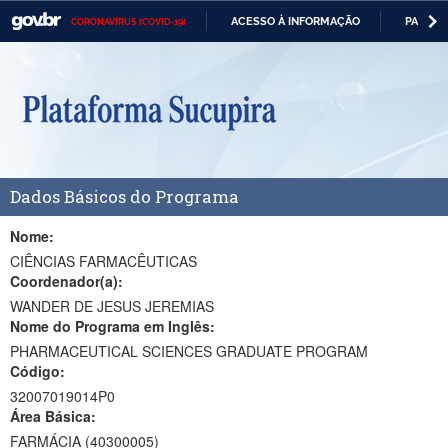
ACESSO À INFORMAÇÃO
PARTICI
CORONAVÍRUS (COVID-19)
Casa Civil
IR
PARA
Ministério da Justiça e Segurança Pública
O
CONTEÚDO
Ministério da Defesa
Ministério das Relações Exteriores
Dados Básicos do Programa
Ministério da Economia
Ministério da Infraestrutura
Nome:
CIÊNCIAS FARMACÊUTICAS
Ministério da Agricultura, Pecuária e Abastecimento
Coordenador(a):
WANDER DE JESUS JEREMIAS
Ministério da Educação
Nome do Programa em Inglês:
PHARMACEUTICAL SCIENCES GRADUATE PROGRAM
Ministério da Cidadania
Código:
Ministério da Saúde
32007019014P0
Área Básica:
Ministério de Minas e Energia
FARMÁCIA (40300005)