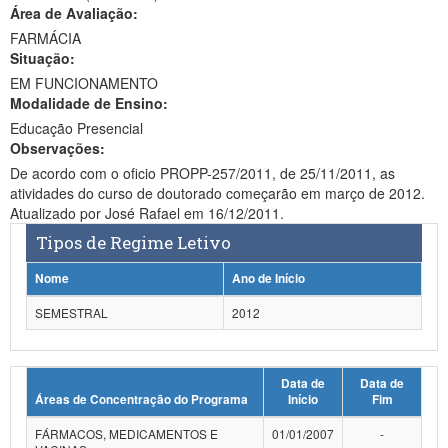
Área de Avaliação:
Ministério da Ciência, Tecnologia, Inovações e Comunicações
FARMÁCIA
Situação:
Ministério do Meio Ambiente
EM FUNCIONAMENTO
Modalidade de Ensino:
Ministério do Turismo
Educação Presencial
Ministério do Desenvolvimento Regional
Observações:
De acordo com o oficio PROPP-257/2011, de 25/11/2011, as
Controladoria-Geral da União
atividades do curso de doutorado começarão em março de 2012.
Atualizado por José Rafael em 16/12/2011.
Ministério da Mulher, da Família e dos Direitos Humanos
Tipos de Regime Letivo
Secretaria-Geral
Nome
Ano de Início
Secretaria de Governo
SEMESTRAL
2012
Gabinete de Segurança Institucional
Data de
Data de
Advocacia-Geral da União
Áreas de Concentração do Programa
Início
Fim
Banco Central do Brasil
FÁRMACOS, MEDICAMENTOS E
01/01/2007
-