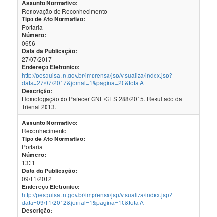
Assunto Normativo:
Renovação de Reconhecimento
Tipo de Ato Normativo:
Portaria
Número:
0656
Data da Publicação:
27/07/2017
Endereço Eletrônico:
http://pesquisa.in.gov.br/imprensa/jsp/visualiza/index.jsp?
data=27/07/2017&jornal=1&pagina=20&totalA
Descrição:
Homologação do Parecer CNE/CES 288/2015. Resultado da
Trienal 2013.
Assunto Normativo:
Reconhecimento
Tipo de Ato Normativo:
Portaria
Número:
1331
Data da Publicação:
09/11/2012
Endereço Eletrônico:
http://pesquisa.in.gov.br/imprensa/jsp/visualiza/index.jsp?
data=09/11/2012&jornal=1&pagina=10&totalA
Descrição: