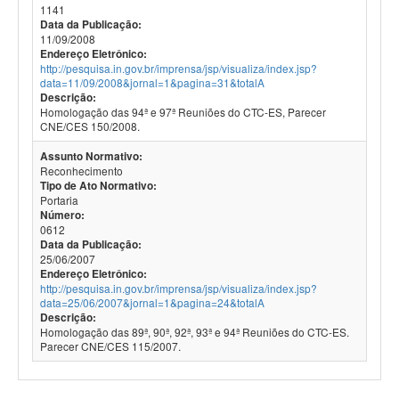
1141
Data da Publicação:
11/09/2008
Endereço Eletrônico:
http://pesquisa.in.gov.br/imprensa/jsp/visualiza/index.jsp?
data=11/09/2008&jornal=1&pagina=31&totalA
Descrição:
Homologação das 94ª e 97ª Reuniões do CTC-ES, Parecer
CNE/CES 150/2008.
Assunto Normativo:
Reconhecimento
Tipo de Ato Normativo:
Portaria
Número:
0612
Data da Publicação:
25/06/2007
Endereço Eletrônico:
http://pesquisa.in.gov.br/imprensa/jsp/visualiza/index.jsp?
data=25/06/2007&jornal=1&pagina=24&totalA
Descrição:
Homologação das 89ª, 90ª, 92ª, 93ª e 94ª Reuniões do CTC-ES.
Parecer CNE/CES 115/2007.