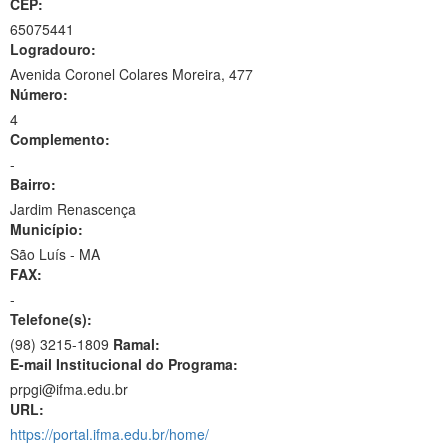
CEP:
65075441
Logradouro:
Avenida Coronel Colares Moreira, 477
Número:
4
Complemento:
-
Bairro:
Jardim Renascença
Município:
São Luís - MA
FAX:
-
Telefone(s):
(98) 3215-1809
Ramal:
E-mail Institucional do Programa:
prpgi@ifma.edu.br
URL:
https://portal.ifma.edu.br/home/