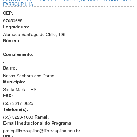
FARROUPILHA
CEP:
97050685
Logradouro:
Alameda Santiago do Chile, 195
Número:
-
Complemento:
-
Bairro:
Nossa Senhora das Dores
Município:
Santa Maria - RS
FAX:
(55)
3217-0625
Telefone(s):
(55) 3226-1603
Ramal:
E-mail Institucional do Programa:
profeptiffarroupilha@iffarroupilha.edu.br
URL: