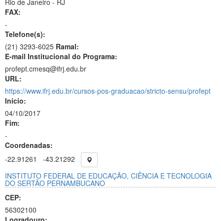
Rio de Janeiro - RJ
FAX:
-
Telefone(s):
(21) 3293-6025
Ramal:
E-mail Institucional do Programa:
profept.cmesq@ifrj.edu.br
URL:
https://www.ifrj.edu.br/cursos-pos-graduacao/stricto-sensu/profept
Início:
04/10/2017
Fim:
-
Coordenadas:
-22.91261
-43.21292
INSTITUTO FEDERAL DE EDUCAÇÃO, CIÊNCIA E TECNOLOGIA
DO SERTÃO PERNAMBUCANO
CEP:
56302100
Logradouro: