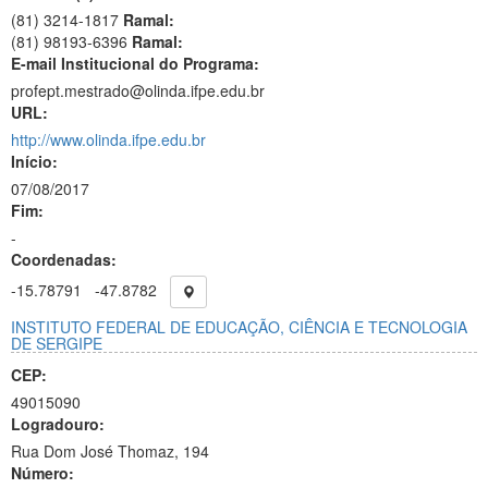
(81) 3214-1817
Ramal:
(81) 98193-6396
Ramal:
E-mail Institucional do Programa:
profept.mestrado@olinda.ifpe.edu.br
URL:
http://www.olinda.ifpe.edu.br
Início:
07/08/2017
Fim:
-
Coordenadas:
-15.78791
-47.8782
INSTITUTO FEDERAL DE EDUCAÇÃO, CIÊNCIA E TECNOLOGIA
DE SERGIPE
CEP:
49015090
Logradouro:
Rua Dom José Thomaz, 194
Número: