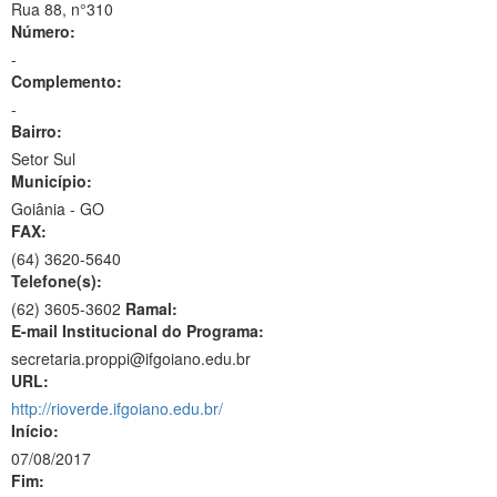
Rua 88, n°310
Número:
-
Complemento:
-
Bairro:
Setor Sul
Município:
Goiânia - GO
FAX:
(64)
3620-5640
Telefone(s):
(62) 3605-3602
Ramal:
E-mail Institucional do Programa:
secretaria.proppi@ifgoiano.edu.br
URL:
http://rioverde.ifgoiano.edu.br/
Início:
07/08/2017
Fim: