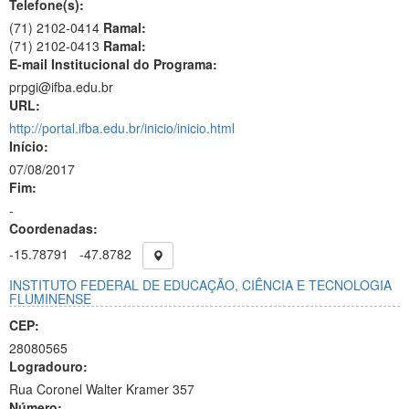
Telefone(s):
(71) 2102-0414
Ramal:
(71) 2102-0413
Ramal:
E-mail Institucional do Programa:
prpgi@ifba.edu.br
URL:
http://portal.ifba.edu.br/inicio/inicio.html
Início:
07/08/2017
Fim:
-
Coordenadas:
-15.78791
-47.8782
INSTITUTO FEDERAL DE EDUCAÇÃO, CIÊNCIA E TECNOLOGIA
FLUMINENSE
CEP:
28080565
Logradouro:
Rua Coronel Walter Kramer 357
Número: