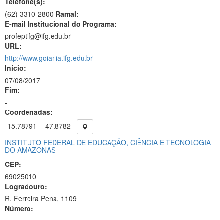
Telefone(s):
(62) 3310-2800
Ramal:
E-mail Institucional do Programa:
profeptifg@ifg.edu.br
URL:
http://www.goiania.ifg.edu.br
Início:
07/08/2017
Fim:
-
Coordenadas:
-15.78791
-47.8782
INSTITUTO FEDERAL DE EDUCAÇÃO, CIÊNCIA E TECNOLOGIA
DO AMAZONAS
CEP:
69025010
Logradouro:
R. Ferreira Pena, 1109
Número: