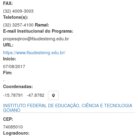
FAX:
(32)
4009-3003
Telefone(s):
(32) 3257-4100
Ramal:
E-mail Institucional do Programa:
propesqinov@ifsudestemg.edu.br
URL:
https://www.ifsudestemg.edu.br/
Início:
07/08/2017
Fim:
-
Coordenadas:
-15.78791
-47.8782
INSTITUTO FEDERAL DE EDUCAÇÃO, CIÊNCIA E TECNOLOGIA
GOIANO
CEP:
74085010
Logradouro: