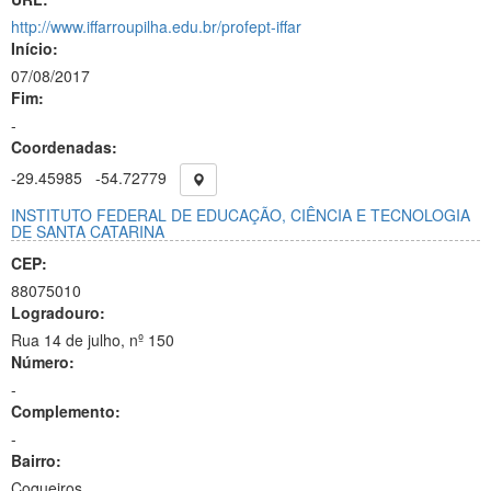
http://www.iffarroupilha.edu.br/profept-iffar
Início:
07/08/2017
Fim:
-
Coordenadas:
-29.45985
-54.72779
INSTITUTO FEDERAL DE EDUCAÇÃO, CIÊNCIA E TECNOLOGIA
DE SANTA CATARINA
CEP:
88075010
Logradouro:
Rua 14 de julho, nº 150
Número:
-
Complemento:
-
Bairro:
Coqueiros