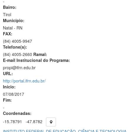
-
Bairro:
Tirol
Município:
Natal - RN
FAX:
(84)
4005-9947
Telefone(s):
(84) 4005-2660
Ramal:
E-mail Institucional do Programa:
propi@ifrn.edu.br
URL:
http://portal.ifrn.edu.br/
Início:
07/08/2017
Fim:
-
Coordenadas:
-15.78791
-47.8782
INSTITUTO FEDERAL DE EDUCAÇÃO, CIÊNCIA E TECNOLOGIA