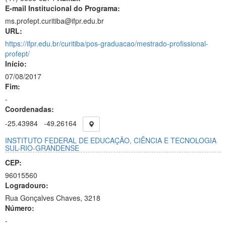
E-mail Institucional do Programa:
ms.profept.curitiba@ifpr.edu.br
URL:
https://ifpr.edu.br/curitiba/pos-graduacao/mestrado-profissional-
profept/
Início:
07/08/2017
Fim:
-
Coordenadas:
-25.43984
-49.26164
INSTITUTO FEDERAL DE EDUCAÇÃO, CIÊNCIA E TECNOLOGIA
SUL-RIO-GRANDENSE
CEP:
96015560
Logradouro:
Rua Gonçalves Chaves, 3218
Número:
-