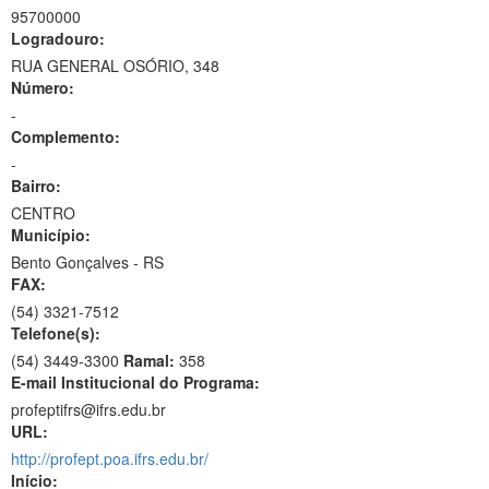
95700000
Logradouro:
RUA GENERAL OSÓRIO, 348
Número:
-
Complemento:
-
Bairro:
CENTRO
Município:
Bento Gonçalves - RS
FAX:
(54)
3321-7512
Telefone(s):
(54) 3449-3300
Ramal:
358
E-mail Institucional do Programa:
profeptifrs@ifrs.edu.br
URL:
http://profept.poa.ifrs.edu.br/
Início: