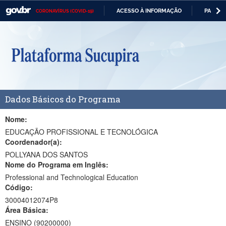
ACESSO À INFORMAÇÃO
PARTICI
CORONAVÍRUS (COVID-19)
Casa Civil
IR
PARA
Ministério da Justiça e Segurança Pública
O
CONTEÚDO
Ministério da Defesa
Ministério das Relações Exteriores
Dados Básicos do Programa
Ministério da Economia
Ministério da Infraestrutura
Nome:
EDUCAÇÃO PROFISSIONAL E TECNOLÓGICA
Ministério da Agricultura, Pecuária e Abastecimento
Coordenador(a):
POLLYANA DOS SANTOS
Ministério da Educação
Nome do Programa em Inglês:
Professional and Technological Education
Ministério da Cidadania
Código:
Ministério da Saúde
30004012074P8
Área Básica:
Ministério de Minas e Energia
ENSINO (90200000)