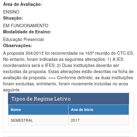
Área de Avaliação:
Ministério da Ciência, Tecnologia, Inovações e Comunicações
ENSINO
Situação:
Ministério do Meio Ambiente
EM FUNCIONAMENTO
Modalidade de Ensino:
Ministério do Turismo
Educação Presencial
Ministério do Desenvolvimento Regional
Observações:
A proposta 304/2015 foi recomendada na 165ª reunião do CTC-ES.
Controladoria-Geral da União
No entanto, foram indicadas as seguintes alterações: 1) A IES
coordenadora será o IFES; 2) Duas instituições deverão ser
Ministério da Mulher, da Família e dos Direitos Humanos
excluídas da proposta. Estas alterações estão descritas na ficha de
avaliação da proposta. === Conforme definido, as duas instituições
Secretaria-Geral
foram excluídas, entretanto, foram novamente incluídas no anos
seguinte.
Secretaria de Governo
Tipos de Regime Letivo
Gabinete de Segurança Institucional
Nome
Ano de Início
Advocacia-Geral da União
SEMESTRAL
2017
Banco Central do Brasil