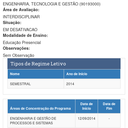
ENGENHARIA, TECNOLOGIA E GESTÃO (90193000)
Ministério da Ciência, Tecnologia, Inovações e Comunicações
Área de Avaliação:
INTERDISCIPLINAR
Ministério do Meio Ambiente
Situação:
EM DESATIVACAO
Ministério do Turismo
Modalidade de Ensino:
Ministério do Desenvolvimento Regional
Educação Presencial
Observações:
Controladoria-Geral da União
Sem Observação
Tipos de Regime Letivo
Ministério da Mulher, da Família e dos Direitos Humanos
Nome
Ano de Início
Secretaria-Geral
SEMESTRAL
2014
Secretaria de Governo
Gabinete de Segurança Institucional
Data de
Data de
Áreas de Concentração do Programa
Início
Fim
Advocacia-Geral da União
ENGENHARIA E GESTÃO DE
12/09/2014
-
Banco Central do Brasil
PROCESSOS E SISTEMAS