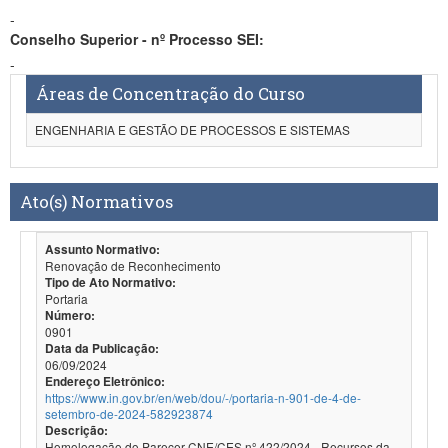
-
Conselho Superior - nº Processo SEI:
-
Áreas de Concentração do Curso
ENGENHARIA E GESTÃO DE PROCESSOS E SISTEMAS
Ato(s) Normativos
Assunto Normativo:
Renovação de Reconhecimento
Tipo de Ato Normativo:
Portaria
Número:
0901
Data da Publicação:
06/09/2024
Endereço Eletrônico:
https://www.in.gov.br/en/web/dou/-/portaria-n-901-de-4-de-
setembro-de-2024-582923874
Descrição:
Homologação do Parecer CNE/CES nº 422/2024 - Recursos da