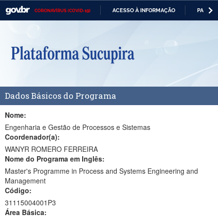
ACESSO À INFORMAÇÃO
PARTICI
CORONAVÍRUS (COVID-19)
Casa Civil
IR
PARA
Ministério da Justiça e Segurança Pública
O
CONTEÚDO
Ministério da Defesa
Ministério das Relações Exteriores
Dados Básicos do Programa
Ministério da Economia
Ministério da Infraestrutura
Nome:
Engenharia e Gestão de Processos e Sistemas
Ministério da Agricultura, Pecuária e Abastecimento
Coordenador(a):
WANYR ROMERO FERREIRA
Ministério da Educação
Nome do Programa em Inglês:
Master's Programme in Process and Systems Engineering and
Ministério da Cidadania
Management
Código:
Ministério da Saúde
31115004001P3
Ministério de Minas e Energia
Área Básica: