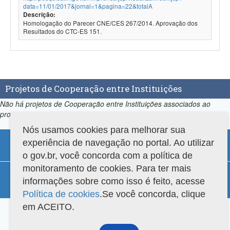
data=11/01/2017&jornal=1&pagina=22&totalA
Descrição:
Homologação do Parecer CNE/CES 267/2014. Aprovação dos
Resultados do CTC-ES 151.
Projetos de Cooperação entre Instituições
Não há projetos de Cooperação entre Instituições associados ao
programa.
Nós usamos cookies para melhorar sua
experiência de navegação no portal. Ao utilizar
o gov.br, você concorda com a política de
monitoramento de cookies. Para ter mais
Compatibilidade
informações sobre como isso é feito, acesse
Versão do sistema: 3.88.9
Copyright 2022 Capes. Todos os direitos reservados.
Política de cookies
.Se você concorda, clique
em ACEITO.