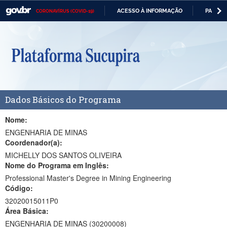
ACESSO À INFORMAÇÃO
PARTICI
CORONAVÍRUS (COVID-19)
Casa Civil
IR
PARA
Ministério da Justiça e Segurança Pública
O
CONTEÚDO
Ministério da Defesa
Ministério das Relações Exteriores
Dados Básicos do Programa
Ministério da Economia
Ministério da Infraestrutura
Nome:
ENGENHARIA DE MINAS
Ministério da Agricultura, Pecuária e Abastecimento
Coordenador(a):
MICHELLY DOS SANTOS OLIVEIRA
Ministério da Educação
Nome do Programa em Inglês:
Professional Master's Degree in Mining Engineering
Ministério da Cidadania
Código:
Ministério da Saúde
32020015011P0
Área Básica:
Ministério de Minas e Energia
ENGENHARIA DE MINAS (30200008)