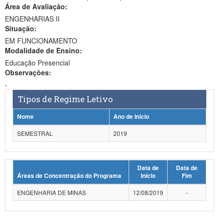
Área de Avaliação:
Ministério da Ciência, Tecnologia, Inovações e Comunicações
ENGENHARIAS II
Situação:
Ministério do Meio Ambiente
EM FUNCIONAMENTO
Modalidade de Ensino:
Ministério do Turismo
Educação Presencial
Ministério do Desenvolvimento Regional
Observações:
-
Controladoria-Geral da União
Tipos de Regime Letivo
Ministério da Mulher, da Família e dos Direitos Humanos
Nome
Ano de Início
Secretaria-Geral
SEMESTRAL
2019
Secretaria de Governo
Data de
Data de
Gabinete de Segurança Institucional
Áreas de Concentração do Programa
Início
Fim
Advocacia-Geral da União
ENGENHARIA DE MINAS
12/08/2019
-
Banco Central do Brasil