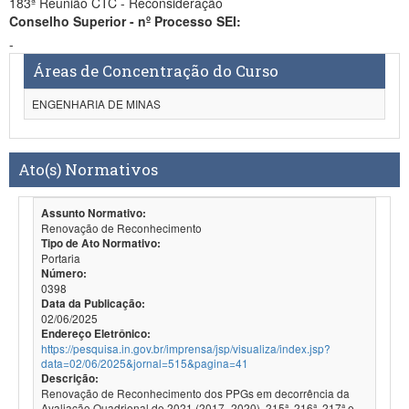
183ª Reunião CTC - Reconsideração
Conselho Superior - nº Processo SEI:
-
Áreas de Concentração do Curso
ENGENHARIA DE MINAS
Ato(s) Normativos
Assunto Normativo:
Renovação de Reconhecimento
Tipo de Ato Normativo:
Portaria
Número:
0398
Data da Publicação:
02/06/2025
Endereço Eletrônico:
https://pesquisa.in.gov.br/imprensa/jsp/visualiza/index.jsp?
data=02/06/2025&jornal=515&pagina=41
Descrição:
Renovação de Reconhecimento dos PPGs em decorrência da
Avaliação Quadrienal de 2021 (2017- 2020). 215ª, 216ª, 217ª e