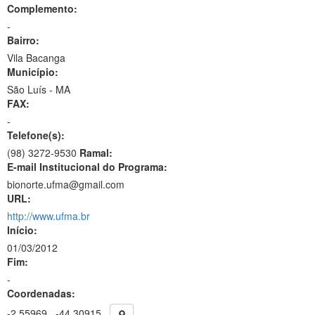
Complemento:
-
Bairro:
Vila Bacanga
Município:
São Luís - MA
FAX:
-
Telefone(s):
(98) 3272-9530
Ramal:
E-mail Institucional do Programa:
bionorte.ufma@gmail.com
URL:
http://www.ufma.br
Início:
01/03/2012
Fim:
-
Coordenadas:
-2.55969
-44.30915