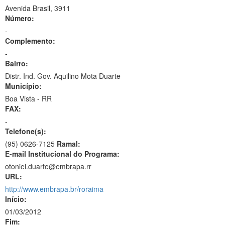
Avenida Brasil, 3911
Número:
-
Complemento:
-
Bairro:
Distr. Ind. Gov. Aquilino Mota Duarte
Município:
Boa Vista - RR
FAX:
-
Telefone(s):
(95) 0626-7125
Ramal:
E-mail Institucional do Programa:
otoniel.duarte@embrapa.rr
URL:
http://www.embrapa.br/roraima
Início:
01/03/2012
Fim: