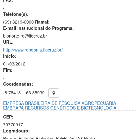
FAX:
-
Telefone(s):
(69) 3219-6000
Ramal:
E-mail Institucional do Programa:
bionorte.ro@fiocruz.br
URL:
http://www.rondonia.fiocruz.br/
Início:
01/03/2012
Fim:
-
Coordenadas:
-8.78413
-63.85939
EMPRESA BRASILEIRA DE PESQUISA AGROPECUÁRIA -
EMBRAPA RECURSOS GENÉTICOS E BIOTECNOLOGIA
CEP:
70770917
Logradouro:
Parque Estação Biológica, PqEB, Av. W3 Norte