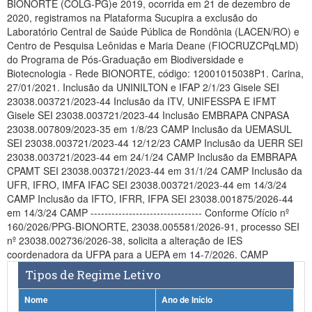
BIONORTE (COLG-PG)e 2019, ocorrida em 21 de dezembro de
Planalto
2020, registramos na Plataforma Sucupira a exclusão do
Laboratório Central de Saúde Pública de Rondônia (LACEN/RO) e
Centro de Pesquisa Leônidas e Maria Deane (FIOCRUZCPqLMD)
do Programa de Pós-Graduação em Biodiversidade e
Biotecnologia - Rede BIONORTE, código: 12001015038P1. Carina,
27/01/2021. Inclusão da UNINILTON e IFAP 2/1/23 Gisele SEI
23038.003721/2023-44 Inclusão da ITV, UNIFESSPA E IFMT
Gisele SEI 23038.003721/2023-44 Inclusão EMBRAPA CNPASA
23038.007809/2023-35 em 1/8/23 CAMP Inclusão da UEMASUL
SEI 23038.003721/2023-44 12/12/23 CAMP Inclusão da UERR SEI
23038.003721/2023-44 em 24/1/24 CAMP Inclusão da EMBRAPA
CPAMT SEI 23038.003721/2023-44 em 31/1/24 CAMP Inclusão da
UFR, IFRO, IMFA IFAC SEI 23038.003721/2023-44 em 14/3/24
CAMP Inclusão da IFTO, IFRR, IFPA SEI 23038.001875/2026-44
em 14/3/24 CAMP -------------------------------- Conforme Ofício nº
160/2026/PPG-BIONORTE, 23038.005581/2026-91, processo SEI
nº 23038.002736/2026-38, solicita a alteração de IES
coordenadora da UFPA para a UEPA em 14-7/2026. CAMP
Tipos de Regime Letivo
Nome
Ano de Início