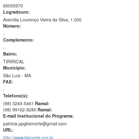
65055970
Logradouro:
Avenida Lourenço Vieira da Silva, 1.000
Número:
-
Complemento:
-
Bairro:
TIRIRICAL
Município:
São Luís - MA
FAX:
-
Telefone(s):
(98) 3245-5461
Ramal:
(98) 99162-8280
Ramal:
E-mail Institucional do Programa:
patricia.ppgbionorte@gmail.com
URL:
http://www.bionorte.org.br