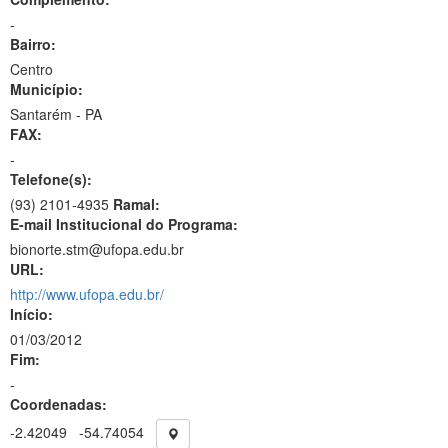
-
Bairro:
Centro
Município:
Santarém - PA
FAX:
-
Telefone(s):
(93) 2101-4935
Ramal:
E-mail Institucional do Programa:
bionorte.stm@ufopa.edu.br
URL:
http://www.ufopa.edu.br/
Início:
01/03/2012
Fim:
-
Coordenadas:
-2.42049
-54.74054