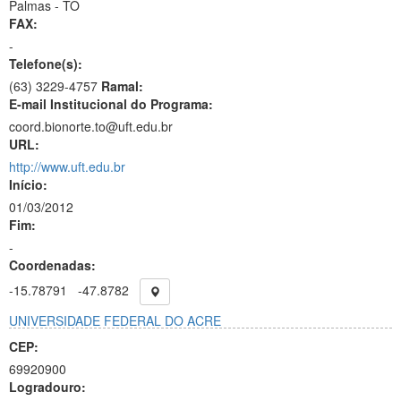
Palmas - TO
FAX:
-
Telefone(s):
(63) 3229-4757
Ramal:
E-mail Institucional do Programa:
coord.bionorte.to@uft.edu.br
URL:
http://www.uft.edu.br
Início:
01/03/2012
Fim:
-
Coordenadas:
-15.78791
-47.8782
UNIVERSIDADE FEDERAL DO ACRE
CEP:
69920900
Logradouro: