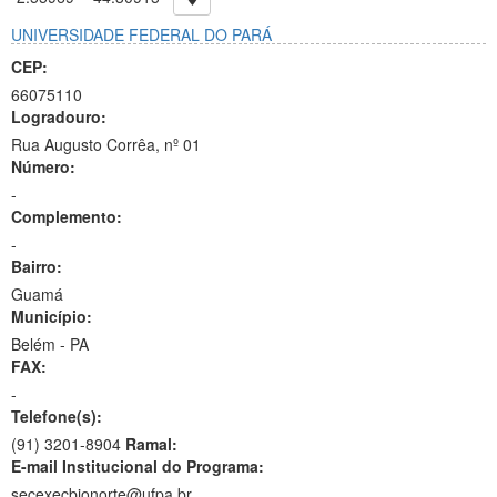
UNIVERSIDADE FEDERAL DO PARÁ
CEP:
66075110
Logradouro:
Rua Augusto Corrêa, nº 01
Número:
-
Complemento:
-
Bairro:
Guamá
Município:
Belém - PA
FAX:
-
Telefone(s):
(91) 3201-8904
Ramal:
E-mail Institucional do Programa:
secexecbionorte@ufpa.br