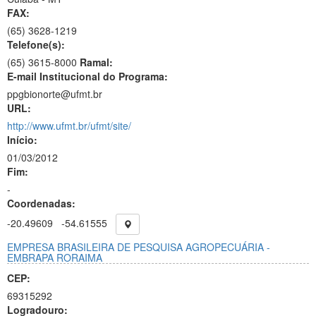
FAX:
(65)
3628-1219
Telefone(s):
(65) 3615-8000
Ramal:
E-mail Institucional do Programa:
ppgbionorte@ufmt.br
URL:
http://www.ufmt.br/ufmt/site/
Início:
01/03/2012
Fim:
-
Coordenadas:
-20.49609
-54.61555
EMPRESA BRASILEIRA DE PESQUISA AGROPECUÁRIA -
EMBRAPA RORAIMA
CEP:
69315292
Logradouro: