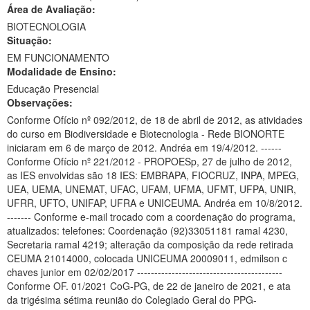
Área de Avaliação:
Ministério da Ciência, Tecnologia, Inovações e Comunicações
BIOTECNOLOGIA
Situação:
Ministério do Meio Ambiente
EM FUNCIONAMENTO
Modalidade de Ensino:
Ministério do Turismo
Educação Presencial
Ministério do Desenvolvimento Regional
Observações:
Conforme Ofício nº 092/2012, de 18 de abril de 2012, as atividades
Controladoria-Geral da União
do curso em Biodiversidade e Biotecnologia - Rede BIONORTE
iniciaram em 6 de março de 2012. Andréa em 19/4/2012. ------
Ministério da Mulher, da Família e dos Direitos Humanos
Conforme Ofício nº 221/2012 - PROPOESp, 27 de julho de 2012,
as IES envolvidas são 18 IES: EMBRAPA, FIOCRUZ, INPA, MPEG,
Secretaria-Geral
UEA, UEMA, UNEMAT, UFAC, UFAM, UFMA, UFMT, UFPA, UNIR,
UFRR, UFTO, UNIFAP, UFRA e UNICEUMA. Andréa em 10/8/2012.
Secretaria de Governo
------- Conforme e-mail trocado com a coordenação do programa,
atualizados: telefones: Coordenação (92)33051181 ramal 4230,
Gabinete de Segurança Institucional
Secretaria ramal 4219; alteração da composição da rede retirada
CEUMA 21014000, colocada UNICEUMA 20009011, edmilson c
Advocacia-Geral da União
chaves junior em 02/02/2017 ------------------------------------------
Conforme OF. 01/2021 CoG-PG, de 22 de janeiro de 2021, e ata
Banco Central do Brasil
da trigésima sétima reunião do Colegiado Geral do PPG-