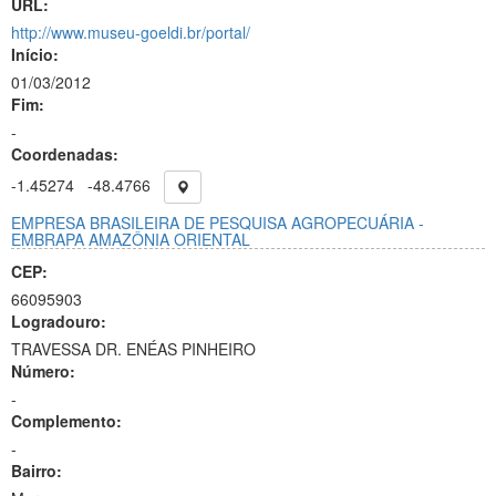
URL:
http://www.museu-goeldi.br/portal/
Início:
01/03/2012
Fim:
-
Coordenadas:
-1.45274
-48.4766
EMPRESA BRASILEIRA DE PESQUISA AGROPECUÁRIA -
EMBRAPA AMAZÔNIA ORIENTAL
CEP:
66095903
Logradouro:
TRAVESSA DR. ENÉAS PINHEIRO
Número:
-
Complemento:
-
Bairro: