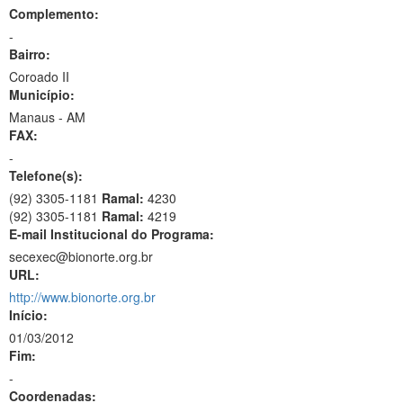
Complemento:
-
Bairro:
Coroado II
Município:
Manaus - AM
FAX:
-
Telefone(s):
(92) 3305-1181
Ramal:
4230
(92) 3305-1181
Ramal:
4219
E-mail Institucional do Programa:
secexec@bionorte.org.br
URL:
http://www.bionorte.org.br
Início:
01/03/2012
Fim:
-
Coordenadas: