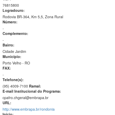
76815800
Logradouro:
Rodovia BR-364, Km 5,5, Zona Rural
Número:
-
Complemento:
-
Bairro:
Cidade Jardim
Município:
Porto Velho - RO
FAX:
-
Telefone(s):
(95) 4009-7100
Ramal:
E-mail Institucional do Programa:
cpafro.chgeral@embrapa.br
URL:
http://www.embrapa.br/rondonia
Início: