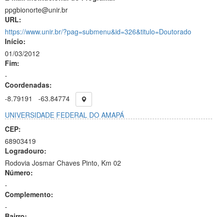
ppgbionorte@unir.br
URL:
https://www.unir.br/?pag=submenu&id=326&titulo=Doutorado
Início:
01/03/2012
Fim:
-
Coordenadas:
-8.79191
-63.84774
UNIVERSIDADE FEDERAL DO AMAPÁ
CEP:
68903419
Logradouro:
Rodovia Josmar Chaves Pinto, Km 02
Número:
-
Complemento:
-
Bairro: