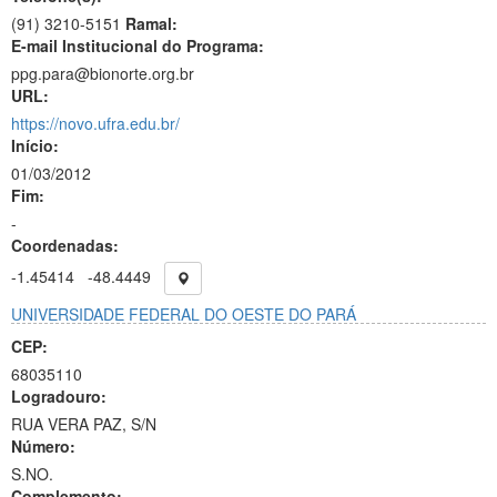
(91) 3210-5151
Ramal:
E-mail Institucional do Programa:
ppg.para@bionorte.org.br
URL:
https://novo.ufra.edu.br/
Início:
01/03/2012
Fim:
-
Coordenadas:
-1.45414
-48.4449
UNIVERSIDADE FEDERAL DO OESTE DO PARÁ
CEP:
68035110
Logradouro:
RUA VERA PAZ, S/N
Número:
S.NO.
Complemento: