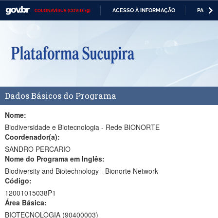
ACESSO À INFORMAÇÃO
PARTICI
CORONAVÍRUS (COVID-19)
Casa Civil
IR
PARA
Ministério da Justiça e Segurança Pública
O
CONTEÚDO
Ministério da Defesa
Ministério das Relações Exteriores
Dados Básicos do Programa
Ministério da Economia
Ministério da Infraestrutura
Nome:
Biodiversidade e Biotecnologia - Rede BIONORTE
Ministério da Agricultura, Pecuária e Abastecimento
Coordenador(a):
SANDRO PERCARIO
Ministério da Educação
Nome do Programa em Inglês:
Biodiversity and Biotechnology - Bionorte Network
Ministério da Cidadania
Código:
Ministério da Saúde
12001015038P1
Área Básica:
Ministério de Minas e Energia
BIOTECNOLOGIA (90400003)