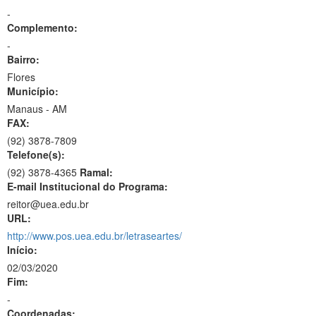
-
Complemento:
-
Bairro:
Flores
Município:
Manaus - AM
FAX:
(92)
3878-7809
Telefone(s):
(92) 3878-4365
Ramal:
E-mail Institucional do Programa:
reitor@uea.edu.br
URL:
http://www.pos.uea.edu.br/letraseartes/
Início:
02/03/2020
Fim:
-
Coordenadas: