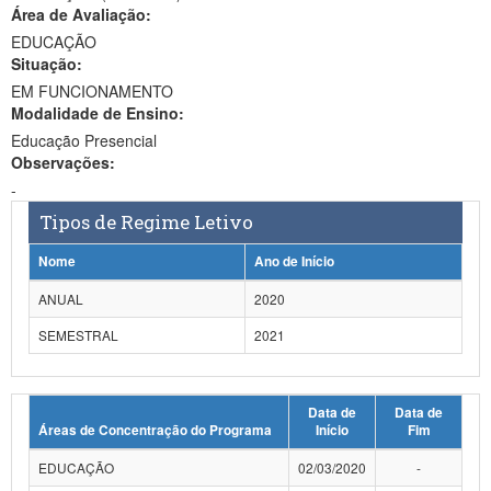
Área de Avaliação:
Ministério da Ciência, Tecnologia, Inovações e Comunicações
EDUCAÇÃO
Situação:
Ministério do Meio Ambiente
EM FUNCIONAMENTO
Modalidade de Ensino:
Ministério do Turismo
Educação Presencial
Ministério do Desenvolvimento Regional
Observações:
-
Controladoria-Geral da União
Tipos de Regime Letivo
Ministério da Mulher, da Família e dos Direitos Humanos
Nome
Ano de Início
Secretaria-Geral
ANUAL
2020
SEMESTRAL
2021
Secretaria de Governo
Gabinete de Segurança Institucional
Data de
Data de
Advocacia-Geral da União
Áreas de Concentração do Programa
Início
Fim
Banco Central do Brasil
EDUCAÇÃO
02/03/2020
-