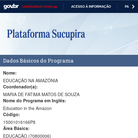
ACESSO À INFORMAÇÃO
PARTICI
CORONAVÍRUS (COVID-19)
Casa Civil
IR
PARA
Ministério da Justiça e Segurança Pública
O
CONTEÚDO
Ministério da Defesa
Ministério das Relações Exteriores
Dados Básicos do Programa
Ministério da Economia
Ministério da Infraestrutura
Nome:
EDUCAÇÃO NA AMAZÔNIA
Ministério da Agricultura, Pecuária e Abastecimento
Coordenador(a):
MARIA DE FATIMA MATOS DE SOUZA
Ministério da Educação
Nome do Programa em Inglês:
Education in the Amazon
Ministério da Cidadania
Código:
Ministério da Saúde
15001016166P8
Área Básica:
Ministério de Minas e Energia
EDUCAÇÃO (70800006)