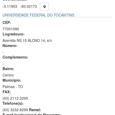
-3.11903
-60.02173
UNIVERSIDADE FEDERAL DO TOCANTINS
CEP:
77001090
Logradouro:
Avenida NS 15 ALCNO 14, s/n
Número:
-
Complemento:
-
Bairro:
Centro
Município:
Palmas - TO
FAX:
(63)
2112-2295
Telefone(s):
(63) 3232-8299
Ramal:
E-mail Institucional do Programa: