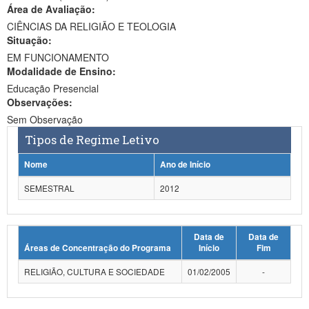
Área de Avaliação:
Ministério da Ciência, Tecnologia, Inovações e Comunicações
CIÊNCIAS DA RELIGIÃO E TEOLOGIA
Situação:
Ministério do Meio Ambiente
EM FUNCIONAMENTO
Modalidade de Ensino:
Ministério do Turismo
Educação Presencial
Ministério do Desenvolvimento Regional
Observações:
Sem Observação
Controladoria-Geral da União
Tipos de Regime Letivo
Ministério da Mulher, da Família e dos Direitos Humanos
Nome
Ano de Início
Secretaria-Geral
SEMESTRAL
2012
Secretaria de Governo
Data de
Data de
Gabinete de Segurança Institucional
Áreas de Concentração do Programa
Início
Fim
Advocacia-Geral da União
RELIGIÃO, CULTURA E SOCIEDADE
01/02/2005
-
Banco Central do Brasil