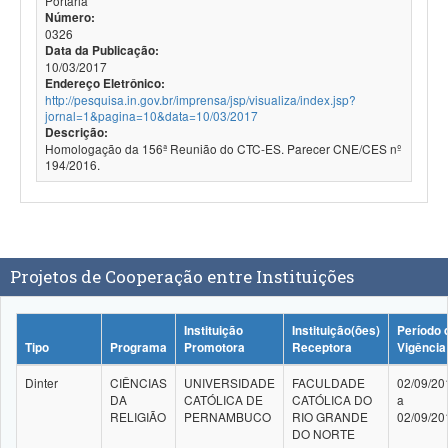
Portaria
Número:
0326
Data da Publicação:
10/03/2017
Endereço Eletrônico:
http://pesquisa.in.gov.br/imprensa/jsp/visualiza/index.jsp?
jornal=1&pagina=10&data=10/03/2017
Descrição:
Homologação da 156ª Reunião do CTC-ES. Parecer CNE/CES nº
194/2016.
Projetos de Cooperação entre Instituições
Instituição
Instituição(ões)
Período 
Tipo
Programa
Promotora
Receptora
Vigência
Dinter
CIÊNCIAS
UNIVERSIDADE
FACULDADE
02/09/20
DA
CATÓLICA DE
CATÓLICA DO
a
RELIGIÃO
PERNAMBUCO
RIO GRANDE
02/09/20
DO NORTE