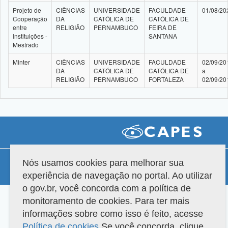
Projeto de
CIÊNCIAS
UNIVERSIDADE
FACULDADE
01/08/20
Cooperação
DA
CATÓLICA DE
CATÓLICA DE
entre
RELIGIÃO
PERNAMBUCO
FEIRA DE
Instituições -
SANTANA
Mestrado
Minter
CIÊNCIAS
UNIVERSIDADE
FACULDADE
02/09/20
DA
CATÓLICA DE
CATÓLICA DE
a
RELIGIÃO
PERNAMBUCO
FORTALEZA
02/09/20
Compatibilidade
Nós usamos cookies para melhorar sua
experiência de navegação no portal. Ao utilizar
Versão do sistema: 3.88.9
Copyright 2022 Capes. Todos os direitos reservados.
o gov.br, você concorda com a política de
monitoramento de cookies. Para ter mais
informações sobre como isso é feito, acesse
Política de cookies
.Se você concorda, clique