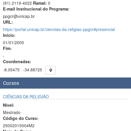
(81) 2119-4022
Ramal:
0
E-mail Institucional do Programa:
ppgcr@unicap.br
URL:
https://portal.unicap.br/ciencias-da-religiao-ppgcr#presencial
Início:
01/01/2005
Fim:
-
Coordenadas:
-8.05475
-34.88725
Cursos
CIÊNCIAS DA RELIGIÃO
Nível:
Mestrado
Código do Curso:
25002015004M2