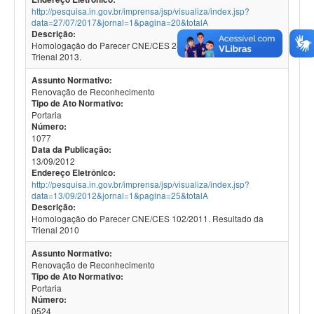
http://pesquisa.in.gov.br/imprensa/jsp/visualiza/index.jsp?
data=27/07/2017&jornal=1&pagina=20&totalA
Descrição:
Homologação do Parecer CNE/CES 288/2015. Resultado da
Trienal 2013.
Assunto Normativo:
Renovação de Reconhecimento
Tipo de Ato Normativo:
Portaria
Número:
1077
Data da Publicação:
13/09/2012
Endereço Eletrônico:
http://pesquisa.in.gov.br/imprensa/jsp/visualiza/index.jsp?
data=13/09/2012&jornal=1&pagina=25&totalA
Descrição:
Homologação do Parecer CNE/CES 102/2011. Resultado da
Trienal 2010
Assunto Normativo:
Renovação de Reconhecimento
Tipo de Ato Normativo:
Portaria
Número:
0524