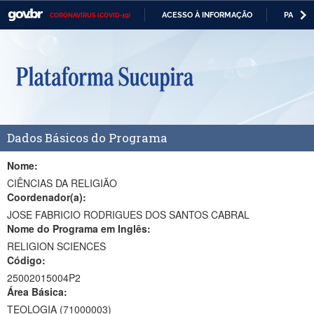
ACESSO À INFORMAÇÃO
PARTICI
CORONAVÍRUS (COVID-19)
Casa Civil
IR
PARA
Ministério da Justiça e Segurança Pública
O
CONTEÚDO
Ministério da Defesa
Ministério das Relações Exteriores
Dados Básicos do Programa
Ministério da Economia
Ministério da Infraestrutura
Nome:
CIÊNCIAS DA RELIGIÃO
Ministério da Agricultura, Pecuária e Abastecimento
Coordenador(a):
JOSE FABRICIO RODRIGUES DOS SANTOS CABRAL
Ministério da Educação
Nome do Programa em Inglês:
RELIGION SCIENCES
Ministério da Cidadania
Código:
Ministério da Saúde
25002015004P2
Área Básica:
Ministério de Minas e Energia
TEOLOGIA (71000003)