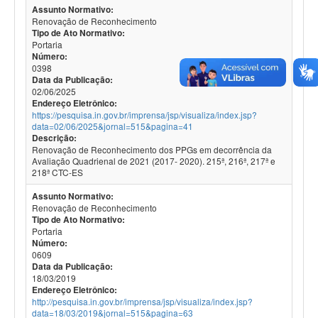
Assunto Normativo:
Renovação de Reconhecimento
Tipo de Ato Normativo:
Portaria
Número:
0398
Data da Publicação:
02/06/2025
Endereço Eletrônico:
https://pesquisa.in.gov.br/imprensa/jsp/visualiza/index.jsp?
data=02/06/2025&jornal=515&pagina=41
Descrição:
Renovação de Reconhecimento dos PPGs em decorrência da
Avaliação Quadrienal de 2021 (2017- 2020). 215ª, 216ª, 217ª e
218ª CTC-ES
Assunto Normativo:
Renovação de Reconhecimento
Tipo de Ato Normativo:
Portaria
Número:
0609
Data da Publicação:
18/03/2019
Endereço Eletrônico:
http://pesquisa.in.gov.br/imprensa/jsp/visualiza/index.jsp?
data=18/03/2019&jornal=515&pagina=63