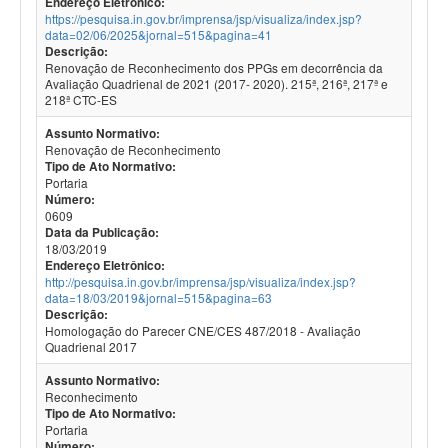
Endereço Eletrônico:
https://pesquisa.in.gov.br/imprensa/jsp/visualiza/index.jsp?
data=02/06/2025&jornal=515&pagina=41
Descrição:
Renovação de Reconhecimento dos PPGs em decorrência da
Avaliação Quadrienal de 2021 (2017- 2020). 215ª, 216ª, 217ª e
218ª CTC-ES
Assunto Normativo:
Renovação de Reconhecimento
Tipo de Ato Normativo:
Portaria
Número:
0609
Data da Publicação:
18/03/2019
Endereço Eletrônico:
http://pesquisa.in.gov.br/imprensa/jsp/visualiza/index.jsp?
data=18/03/2019&jornal=515&pagina=63
Descrição:
Homologação do Parecer CNE/CES 487/2018 - Avaliação
Quadrienal 2017
Assunto Normativo:
Reconhecimento
Tipo de Ato Normativo:
Portaria
Número: