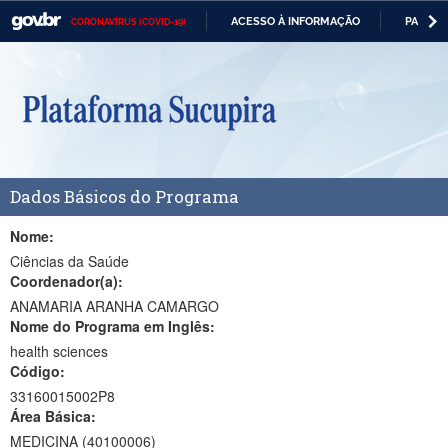
ACESSO À INFORMAÇÃO
PARTICI
CORONAVÍRUS (COVID-19)
Casa Civil
IR
PARA
Ministério da Justiça e Segurança Pública
O
CONTEÚDO
Ministério da Defesa
Ministério das Relações Exteriores
Dados Básicos do Programa
Ministério da Economia
Ministério da Infraestrutura
Nome:
Ciências da Saúde
Ministério da Agricultura, Pecuária e Abastecimento
Coordenador(a):
ANAMARIA ARANHA CAMARGO
Ministério da Educação
Nome do Programa em Inglês:
health sciences
Ministério da Cidadania
Código:
Ministério da Saúde
33160015002P8
Área Básica:
Ministério de Minas e Energia
MEDICINA (40100006)