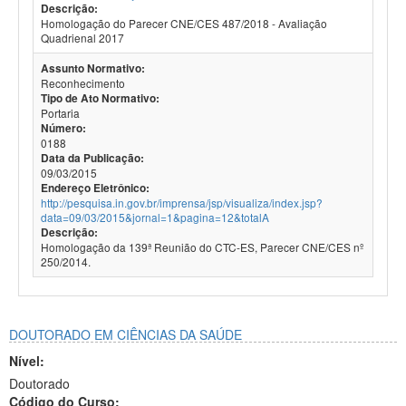
Descrição:
Homologação do Parecer CNE/CES 487/2018 - Avaliação
Quadrienal 2017
Assunto Normativo:
Reconhecimento
Tipo de Ato Normativo:
Portaria
Número:
0188
Data da Publicação:
09/03/2015
Endereço Eletrônico:
http://pesquisa.in.gov.br/imprensa/jsp/visualiza/index.jsp?
data=09/03/2015&jornal=1&pagina=12&totalA
Descrição:
Homologação da 139ª Reunião do CTC-ES, Parecer CNE/CES nº
250/2014.
DOUTORADO EM CIÊNCIAS DA SAÚDE
Nível:
Doutorado
Código do Curso: