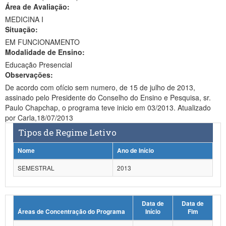
Área de Avaliação:
Ministério da Ciência, Tecnologia, Inovações e Comunicações
MEDICINA I
Situação:
Ministério do Meio Ambiente
EM FUNCIONAMENTO
Modalidade de Ensino:
Ministério do Turismo
Educação Presencial
Ministério do Desenvolvimento Regional
Observações:
De acordo com ofício sem numero, de 15 de julho de 2013,
Controladoria-Geral da União
assinado pelo Presidente do Conselho do Ensino e Pesquisa, sr.
Paulo Chapchap, o programa teve inicio em 03/2013. Atualizado
Ministério da Mulher, da Família e dos Direitos Humanos
por Carla,18/07/2013
Tipos de Regime Letivo
Secretaria-Geral
Nome
Ano de Início
Secretaria de Governo
SEMESTRAL
2013
Gabinete de Segurança Institucional
Advocacia-Geral da União
Data de
Data de
Áreas de Concentração do Programa
Início
Fim
Banco Central do Brasil