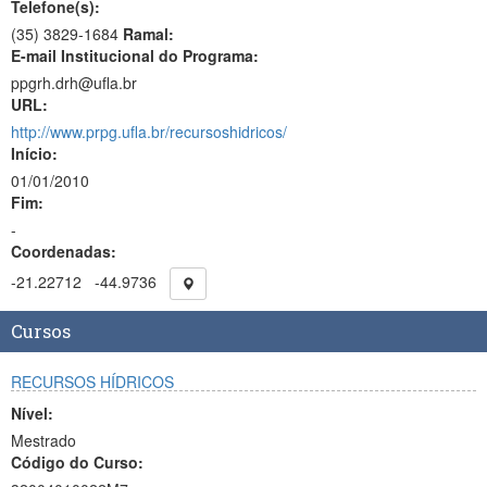
Telefone(s):
(35) 3829-1684
Ramal:
E-mail Institucional do Programa:
ppgrh.drh@ufla.br
URL:
http://www.prpg.ufla.br/recursoshidricos/
Início:
01/01/2010
Fim:
-
Coordenadas:
-21.22712
-44.9736
Cursos
RECURSOS HÍDRICOS
Nível:
Mestrado
Código do Curso: