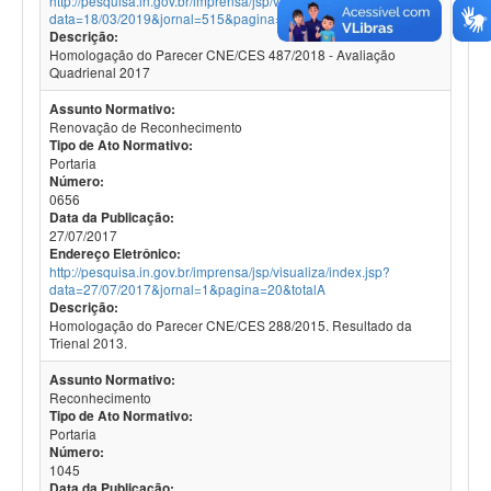
http://pesquisa.in.gov.br/imprensa/jsp/visualiza/index.jsp?
data=18/03/2019&jornal=515&pagina=63
Descrição:
Homologação do Parecer CNE/CES 487/2018 - Avaliação
Quadrienal 2017
Assunto Normativo:
Renovação de Reconhecimento
Tipo de Ato Normativo:
Portaria
Número:
0656
Data da Publicação:
27/07/2017
Endereço Eletrônico:
http://pesquisa.in.gov.br/imprensa/jsp/visualiza/index.jsp?
data=27/07/2017&jornal=1&pagina=20&totalA
Descrição:
Homologação do Parecer CNE/CES 288/2015. Resultado da
Trienal 2013.
Assunto Normativo:
Reconhecimento
Tipo de Ato Normativo:
Portaria
Número:
1045
Data da Publicação: