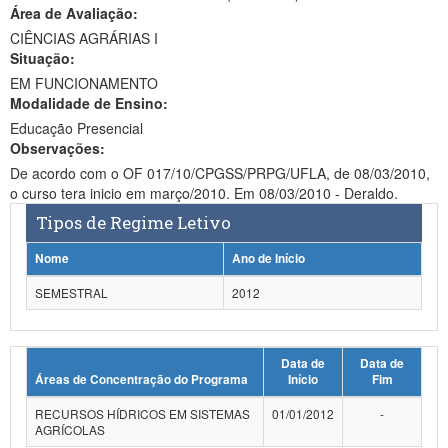
Área de Avaliação:
Ministério da Ciência, Tecnologia, Inovações e Comunicações
CIÊNCIAS AGRÁRIAS I
Situação:
Ministério do Meio Ambiente
EM FUNCIONAMENTO
Modalidade de Ensino:
Ministério do Turismo
Educação Presencial
Ministério do Desenvolvimento Regional
Observações:
De acordo com o OF 017/10/CPGSS/PRPG/UFLA, de 08/03/2010,
Controladoria-Geral da União
o curso tera inicio em março/2010. Em 08/03/2010 - Deraldo.
Tipos de Regime Letivo
Ministério da Mulher, da Família e dos Direitos Humanos
Nome
Ano de Início
Secretaria-Geral
SEMESTRAL
2012
Secretaria de Governo
Gabinete de Segurança Institucional
Data de
Data de
Áreas de Concentração do Programa
Início
Fim
Advocacia-Geral da União
RECURSOS HÍDRICOS EM SISTEMAS
01/01/2012
-
Banco Central do Brasil
AGRÍCOLAS