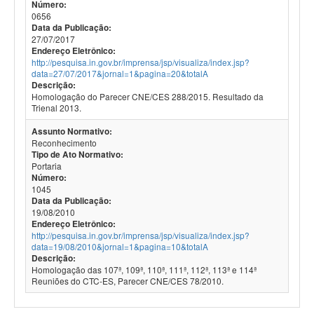
Número:
0656
Data da Publicação:
27/07/2017
Endereço Eletrônico:
http://pesquisa.in.gov.br/imprensa/jsp/visualiza/index.jsp?
data=27/07/2017&jornal=1&pagina=20&totalA
Descrição:
Homologação do Parecer CNE/CES 288/2015. Resultado da
Trienal 2013.
Assunto Normativo:
Reconhecimento
Tipo de Ato Normativo:
Portaria
Número:
1045
Data da Publicação:
19/08/2010
Endereço Eletrônico:
http://pesquisa.in.gov.br/imprensa/jsp/visualiza/index.jsp?
data=19/08/2010&jornal=1&pagina=10&totalA
Descrição:
Homologação das 107ª, 109ª, 110ª, 111ª, 112ª, 113ª e 114ª
Reuniões do CTC-ES, Parecer CNE/CES 78/2010.