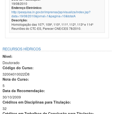
19/08/2010
Endereço Eletrônico:
http://pesquisa.in.gov.br/imprensa/jsp/visualiza/index.jsp?
data=19/08/2010&jornal=1&pagina=10&totalA
Descrição:
Homologação das 107ª, 109ª, 110ª, 111ª, 112ª, 113ª e 114ª
Reuniões do CTC-ES, Parecer CNE/CES 78/2010.
RECURSOS HÍDRICOS
Nível:
Doutorado
Código do Curso:
32004010022D8
Nota do Curso:
5
Data da Recomendação:
30/10/2009
Créditos em Disciplinas para Titulação:
32
Créditos em Trabalhos de Conclusão para Titulação: