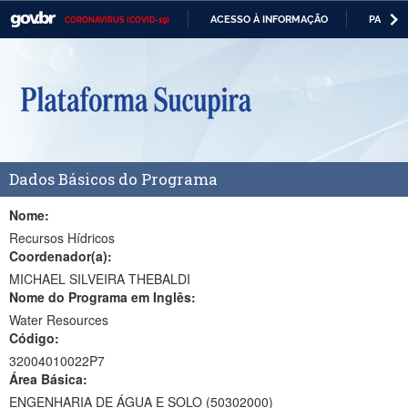
ACESSO À INFORMAÇÃO
PARTICI
CORONAVÍRUS (COVID-19)
Casa Civil
IR
PARA
Ministério da Justiça e Segurança Pública
O
CONTEÚDO
Ministério da Defesa
Ministério das Relações Exteriores
Dados Básicos do Programa
Ministério da Economia
Ministério da Infraestrutura
Nome:
Recursos Hídricos
Ministério da Agricultura, Pecuária e Abastecimento
Coordenador(a):
MICHAEL SILVEIRA THEBALDI
Ministério da Educação
Nome do Programa em Inglês:
Water Resources
Ministério da Cidadania
Código:
Ministério da Saúde
32004010022P7
Área Básica:
Ministério de Minas e Energia
ENGENHARIA DE ÁGUA E SOLO (50302000)