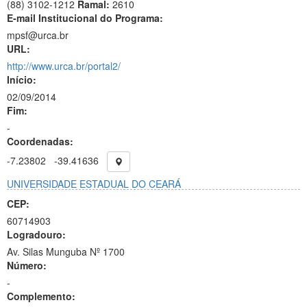
(88) 3102-1212
Ramal:
2610
E-mail Institucional do Programa:
mpsf@urca.br
URL:
http://www.urca.br/portal2/
Início:
02/09/2014
Fim:
-
Coordenadas:
-7.23802
-39.41636
UNIVERSIDADE ESTADUAL DO CEARÁ
CEP:
60714903
Logradouro:
Av. Silas Munguba Nº 1700
Número:
-
Complemento: