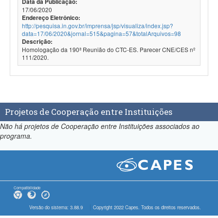
Data da Publicação:
17/06/2020
Endereço Eletrônico:
http://pesquisa.in.gov.br/imprensa/jsp/visualiza/index.jsp?
data=17/06/2020&jornal=515&pagina=57&totalArquivos=98
Descrição:
Homologação da 190ª Reunião do CTC-ES. Parecer CNE/CES nº
111/2020.
Projetos de Cooperação entre Instituições
Não há projetos de Cooperação entre Instituições associados ao
programa.
Compatibilidade
Versão do sistema: 3.88.9
Copyright 2022 Capes. Todos os direitos reservados.