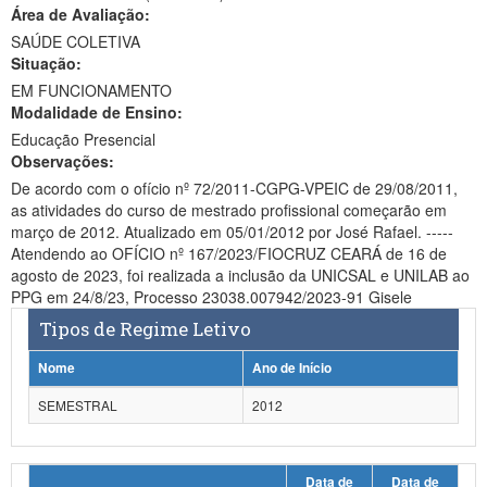
Área de Avaliação:
Ministério da Ciência, Tecnologia, Inovações e Comunicações
SAÚDE COLETIVA
Situação:
Ministério do Meio Ambiente
EM FUNCIONAMENTO
Modalidade de Ensino:
Ministério do Turismo
Educação Presencial
Ministério do Desenvolvimento Regional
Observações:
De acordo com o ofício nº 72/2011-CGPG-VPEIC de 29/08/2011,
Controladoria-Geral da União
as atividades do curso de mestrado profissional começarão em
março de 2012. Atualizado em 05/01/2012 por José Rafael. -----
Ministério da Mulher, da Família e dos Direitos Humanos
Atendendo ao OFÍCIO nº 167/2023/FIOCRUZ CEARÁ de 16 de
agosto de 2023, foi realizada a inclusão da UNICSAL e UNILAB ao
Secretaria-Geral
PPG em 24/8/23, Processo 23038.007942/2023-91 Gisele
Tipos de Regime Letivo
Secretaria de Governo
Nome
Ano de Início
Gabinete de Segurança Institucional
SEMESTRAL
2012
Advocacia-Geral da União
Banco Central do Brasil
Data de
Data de