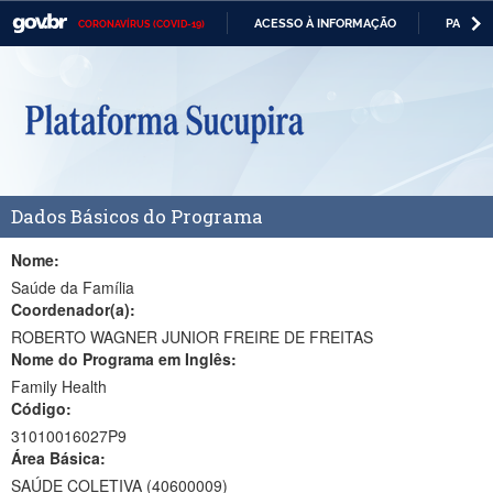
ACESSO À INFORMAÇÃO
PARTICI
CORONAVÍRUS (COVID-19)
Casa Civil
IR
PARA
Ministério da Justiça e Segurança Pública
O
CONTEÚDO
Ministério da Defesa
Ministério das Relações Exteriores
Dados Básicos do Programa
Ministério da Economia
Ministério da Infraestrutura
Nome:
Saúde da Família
Ministério da Agricultura, Pecuária e Abastecimento
Coordenador(a):
ROBERTO WAGNER JUNIOR FREIRE DE FREITAS
Ministério da Educação
Nome do Programa em Inglês:
Family Health
Ministério da Cidadania
Código:
Ministério da Saúde
31010016027P9
Área Básica:
Ministério de Minas e Energia
SAÚDE COLETIVA (40600009)