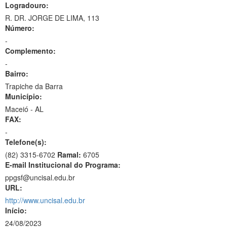
Logradouro:
R. DR. JORGE DE LIMA, 113
Número:
-
Complemento:
-
Bairro:
Trapiche da Barra
Município:
Maceió - AL
FAX:
-
Telefone(s):
(82) 3315-6702
Ramal:
6705
E-mail Institucional do Programa:
ppgsf@uncisal.edu.br
URL:
http://www.uncisal.edu.br
Início:
24/08/2023