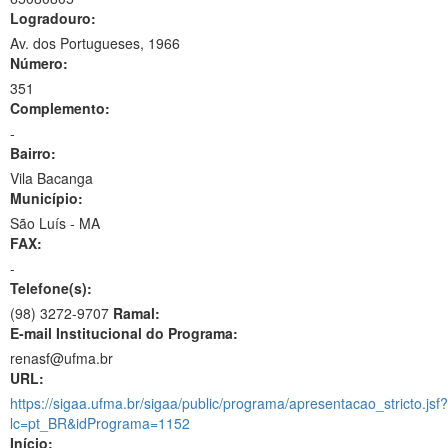
Logradouro:
Av. dos Portugueses, 1966
Número:
351
Complemento:
-
Bairro:
Vila Bacanga
Município:
São Luís - MA
FAX:
-
Telefone(s):
(98) 3272-9707
Ramal:
E-mail Institucional do Programa:
renasf@ufma.br
URL:
https://sigaa.ufma.br/sigaa/public/programa/apresentacao_stricto.jsf?
lc=pt_BR&idPrograma=1152
Início: