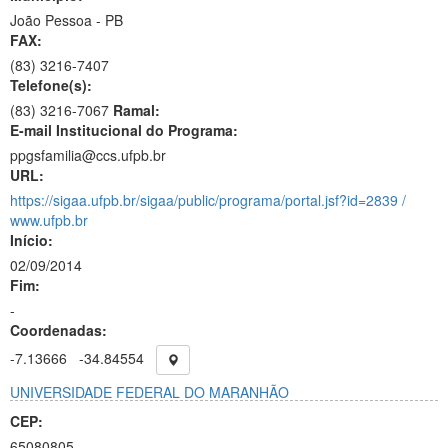
João Pessoa - PB
FAX:
(83)
3216-7407
Telefone(s):
(83) 3216-7067
Ramal:
E-mail Institucional do Programa:
ppgsfamilia@ccs.ufpb.br
URL:
https://sigaa.ufpb.br/sigaa/public/programa/portal.jsf?id=2839 /
www.ufpb.br
Início:
02/09/2014
Fim:
-
Coordenadas:
-7.13666
-34.84554
UNIVERSIDADE FEDERAL DO MARANHÃO
CEP:
65080805