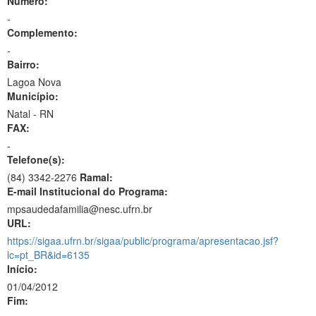
Número:
-
Complemento:
-
Bairro:
Lagoa Nova
Município:
Natal - RN
FAX:
-
Telefone(s):
(84) 3342-2276
Ramal:
E-mail Institucional do Programa:
mpsaudedafamilia@nesc.ufrn.br
URL:
https://sigaa.ufrn.br/sigaa/public/programa/apresentacao.jsf?
lc=pt_BR&id=6135
Início:
01/04/2012
Fim: