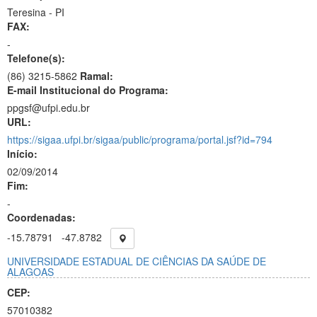
Teresina - PI
FAX:
-
Telefone(s):
(86) 3215-5862
Ramal:
E-mail Institucional do Programa:
ppgsf@ufpi.edu.br
URL:
https://sigaa.ufpi.br/sigaa/public/programa/portal.jsf?id=794
Início:
02/09/2014
Fim:
-
Coordenadas:
-15.78791
-47.8782
UNIVERSIDADE ESTADUAL DE CIÊNCIAS DA SAÚDE DE
ALAGOAS
CEP:
57010382