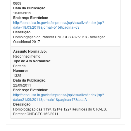
0609
Data da Publicação:
18/03/2019
Endereço Eletrônico:
http://pesquisa.in.gov.br/imprensa/jsp/visualiza/index.jsp?
data=18/03/2019&jornal=515&pagina=63
Descrição:
Homologação do Parecer CNE/CES 487/2018 - Avaliação
Quadrienal 2017
Assunto Normativo:
Reconhecimento
Tipo de Ato Normativo:
Portaria
Número:
1325
Data da Publicação:
22/09/2011
Endereço Eletrônico:
http://pesquisa.in.gov.br/imprensa/jsp/visualiza/index.jsp?
data=21/09/2011&jornal=1&pagina=47&totalA
Descrição:
Homologação das 119ª, 121ª e 122ª Reuniões do CTC-ES,
Parecer CNE/CES 162/2011.