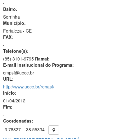
-
Bairro:
Serrinha
Município:
Fortaleza - CE
FAX:
-
Telefone(s):
(85) 3101-9795
Ramal:
E-mail Institucional do Programa:
cmpsf@uece.br
URL:
http://www.uece.br/renasf/
Início:
01/04/2012
Fim:
-
Coordenadas:
-3.78827
-38.55334