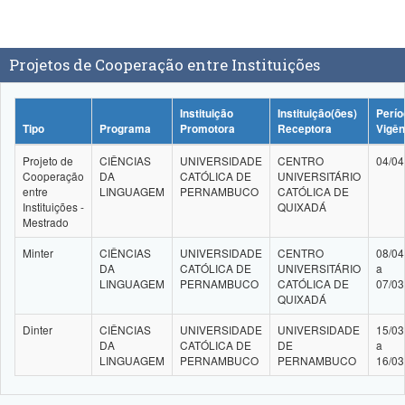
Projetos de Cooperação entre Instituições
Instituição
Instituição(ões)
Perío
Tipo
Programa
Promotora
Receptora
Vigên
Projeto de
CIÊNCIAS
UNIVERSIDADE
CENTRO
04/04
Cooperação
DA
CATÓLICA DE
UNIVERSITÁRIO
entre
LINGUAGEM
PERNAMBUCO
CATÓLICA DE
Instituições -
QUIXADÁ
Mestrado
Minter
CIÊNCIAS
UNIVERSIDADE
CENTRO
08/04
DA
CATÓLICA DE
UNIVERSITÁRIO
a
LINGUAGEM
PERNAMBUCO
CATÓLICA DE
07/03
QUIXADÁ
Dinter
CIÊNCIAS
UNIVERSIDADE
UNIVERSIDADE
15/03
DA
CATÓLICA DE
DE
a
LINGUAGEM
PERNAMBUCO
PERNAMBUCO
16/03