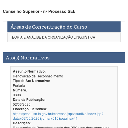
-
Conselho Superior - nº Processo SEI:
-
Áreas de Concentração do Curso
TEORIA E ANÁLISE DA ORGANIZAÇÃO LINGUÍSTICA
Ato(s) Normativos
Assunto Normativo:
Renovação de Reconhecimento
Tipo de Ato Normativo:
Portaria
Número:
0398
Data da Publicação:
02/06/2025
Endereço Eletrônico:
https://pesquisa.in.gov.br/imprensa/jsp/visualiza/index.jsp?
data=02/06/2025&jornal=515&pagina=41
Descrição:
Renovação de Reconhecimento dos PPGs em decorrência da