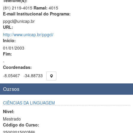
Telefone(s):
(81) 2119-4015
Ramal:
4015
E-mail Institucional do Programa:
ppgcl@unicap.br
URL:
http://www.unicap.br/ppgcl/
Início:
01/01/2003
Fim:
-
Coordenadas:
-8.05467
-34.88733
Cursos
CIÊNCIAS DA LINGUAGEM
Nível:
Mestrado
Código do Curso:
25002015003M6