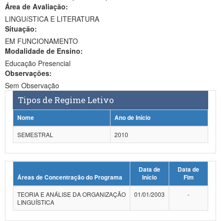
Área de Avaliação:
Ministério da Ciência, Tecnologia, Inovações e Comunicações
LINGUíSTICA E LITERATURA
Situação:
Ministério do Meio Ambiente
EM FUNCIONAMENTO
Modalidade de Ensino:
Ministério do Turismo
Educação Presencial
Ministério do Desenvolvimento Regional
Observações:
Sem Observação
Controladoria-Geral da União
Tipos de Regime Letivo
Ministério da Mulher, da Família e dos Direitos Humanos
Nome
Ano de Início
Secretaria-Geral
SEMESTRAL
2010
Secretaria de Governo
Data de
Data de
Gabinete de Segurança Institucional
Áreas de Concentração do Programa
Início
Fim
Advocacia-Geral da União
TEORIA E ANÁLISE DA ORGANIZAÇÃO
01/01/2003
-
LINGUÍSTICA
Banco Central do Brasil