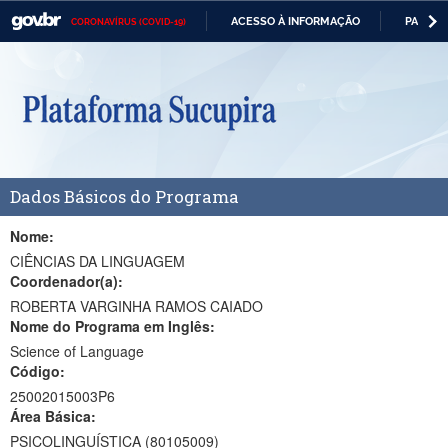
ACESSO À INFORMAÇÃO
PARTICI
CORONAVÍRUS (COVID-19)
Casa Civil
IR
PARA
Ministério da Justiça e Segurança Pública
O
CONTEÚDO
Ministério da Defesa
Ministério das Relações Exteriores
Dados Básicos do Programa
Ministério da Economia
Ministério da Infraestrutura
Nome:
CIÊNCIAS DA LINGUAGEM
Ministério da Agricultura, Pecuária e Abastecimento
Coordenador(a):
ROBERTA VARGINHA RAMOS CAIADO
Ministério da Educação
Nome do Programa em Inglês:
Science of Language
Ministério da Cidadania
Código:
Ministério da Saúde
25002015003P6
Área Básica:
Ministério de Minas e Energia
PSICOLINGUÍSTICA (80105009)