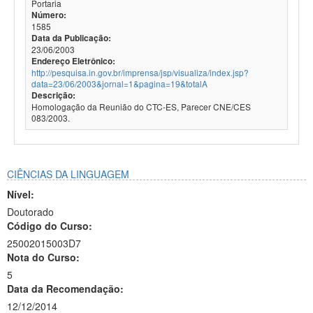
Portaria
Número:
1585
Data da Publicação:
23/06/2003
Endereço Eletrônico:
http://pesquisa.in.gov.br/imprensa/jsp/visualiza/index.jsp?
data=23/06/2003&jornal=1&pagina=19&totalA
Descrição:
Homologação da Reunião do CTC-ES, Parecer CNE/CES
083/2003.
CIÊNCIAS DA LINGUAGEM
Nível:
Doutorado
Código do Curso:
25002015003D7
Nota do Curso:
5
Data da Recomendação:
12/12/2014