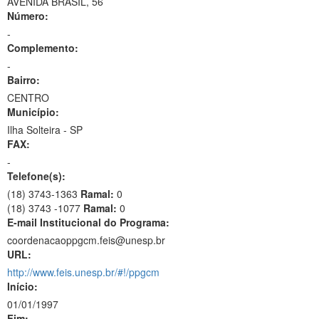
AVENIDA BRASIL, 56
Número:
-
Complemento:
-
Bairro:
CENTRO
Município:
Ilha Solteira - SP
FAX:
-
Telefone(s):
(18) 3743-1363
Ramal:
0
(18) 3743 -1077
Ramal:
0
E-mail Institucional do Programa:
coordenacaoppgcm.feis@unesp.br
URL:
http://www.feis.unesp.br/#!/ppgcm
Início:
01/01/1997
Fim: