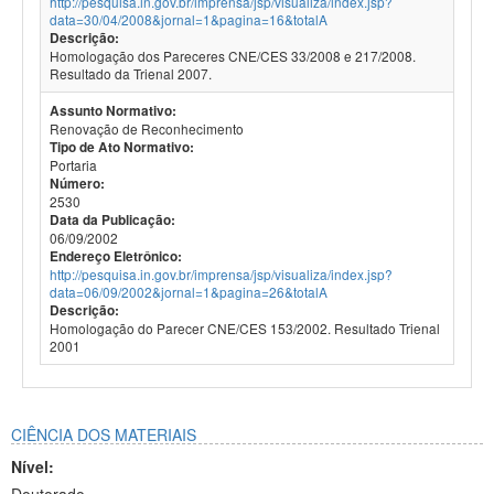
http://pesquisa.in.gov.br/imprensa/jsp/visualiza/index.jsp?
data=30/04/2008&jornal=1&pagina=16&totalA
Descrição:
Homologação dos Pareceres CNE/CES 33/2008 e 217/2008.
Resultado da Trienal 2007.
Assunto Normativo:
Renovação de Reconhecimento
Tipo de Ato Normativo:
Portaria
Número:
2530
Data da Publicação:
06/09/2002
Endereço Eletrônico:
http://pesquisa.in.gov.br/imprensa/jsp/visualiza/index.jsp?
data=06/09/2002&jornal=1&pagina=26&totalA
Descrição:
Homologação do Parecer CNE/CES 153/2002. Resultado Trienal
2001
CIÊNCIA DOS MATERIAIS
Nível: