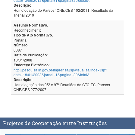
data=13/09/2012&jornal=1&pagina=25&totalA
Descrição:
Homologação do Parecer CNE/CES 102/2011. Resultado da
Trienal 2010
Assunto Normativo:
Reconhecimento
Tipo de Ato Normativo:
Portaria
Número:
0087
Data da Publicação:
18/01/2008
Endereço Eletrônico:
http://pesquisa.in.gov.br/imprensa/jsp/visualiza/index.jsp?
data=18/01/2008&jornal=1&pagina=30&totalA
Descrição:
Homologação das 95ª e 97ª Reuniões do CTC-ES, Parecer
CNE/CES 277/2007.
Projetos de Cooperação entre Instituições