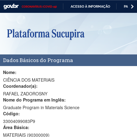
ACESSO À INFORMAÇÃO
PARTICI
CORONAVÍRUS (COVID-19)
Casa Civil
IR
PARA
Ministério da Justiça e Segurança Pública
O
CONTEÚDO
Ministério da Defesa
Ministério das Relações Exteriores
Dados Básicos do Programa
Ministério da Economia
Ministério da Infraestrutura
Nome:
CIÊNCIA DOS MATERIAIS
Ministério da Agricultura, Pecuária e Abastecimento
Coordenador(a):
RAFAEL ZADOROSNY
Ministério da Educação
Nome do Programa em Inglês:
Graduate Program in Materials Science
Ministério da Cidadania
Código:
Ministério da Saúde
33004099083P9
Área Básica:
Ministério de Minas e Energia
MATERIAIS (90300009)