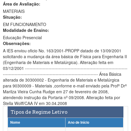
Área de Avaliação:
Ministério da Ciência, Tecnologia, Inovações e Comunicações
MATERIAIS
Situação:
Ministério do Meio Ambiente
EM FUNCIONAMENTO
Modalidade de Ensino:
Ministério do Turismo
Educação Presencial
Ministério do Desenvolvimento Regional
Observações:
A IES enviou oficio No. 163/2001-PROPP datado de 13/09/2001
Controladoria-Geral da União
solicitando a mudança da área básica de Física para Engenharia II
(Engenharia de Materiais e Metalúrgica). Alteração feita em
Ministério da Mulher, da Família e dos Direitos Humanos
03/12/2001 ----------------------------------------------------------------------
----------------------------------------------------------------- Área Básica
Secretaria-Geral
alterada de 30300002 - Engenharia de Materiais e Metalúrgica
para 90300009 - Materiais ,conforme e-mail enviado pela Profª Drª
Secretaria de Governo
Marilza Vieira Cunha Rudge em 27 de fevereiro de 2008,
atendendo instrução da Portaria nº 09/2008. Alteração feita por
Gabinete de Segurança Institucional
Stella Wolff/CAA IV em 30.04.2008
Tipos de Regime Letivo
Advocacia-Geral da União
Nome
Ano de Início
Banco Central do Brasil