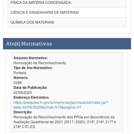
FÍSICA DA MATÉRIA CONDENSADA
CIÊNCIA E ENGENHARIA DE MATERIAIS
QUÍMICA DOS MATERIAIS
Ato(s) Normativos
Assunto Normativo:
Renovação de Reconhecimento
Tipo de Ato Normativo:
Portaria
Número:
0398
Data da Publicação:
02/06/2025
Endereço Eletrônico:
https://pesquisa.in.gov.br/imprensa/jsp/visualiza/index.jsp?
data=02/06/2025&jornal=515&pagina=41
Descrição:
Renovação de Reconhecimento dos PPGs em decorrência da
Avaliação Quadrienal de 2021 (2017- 2020). 215ª, 216ª, 217ª e
218ª CTC-ES