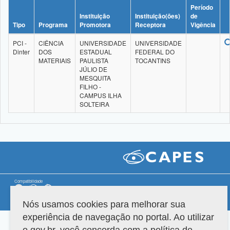
Período
Instituição
Instituição(ões)
de
Tipo
Programa
Promotora
Receptora
Vigência
PCI -
CIÊNCIA
UNIVERSIDADE
UNIVERSIDADE
Dinter
DOS
ESTADUAL
FEDERAL DO
MATERIAIS
PAULISTA
TOCANTINS
JÚLIO DE
MESQUITA
FILHO -
CAMPUS ILHA
SOLTEIRA
Compatibilidade
Versão do sistema: 3.88.9
Copyright 2022 Capes. Todos os direitos reservados.
Nós usamos cookies para melhorar sua
experiência de navegação no portal. Ao utilizar