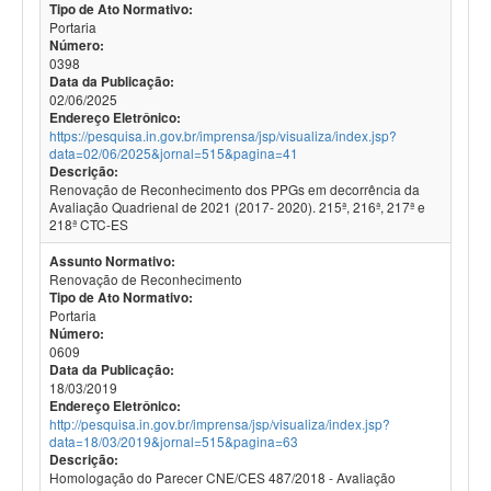
Tipo de Ato Normativo:
Portaria
Número:
0398
Data da Publicação:
02/06/2025
Endereço Eletrônico:
https://pesquisa.in.gov.br/imprensa/jsp/visualiza/index.jsp?
data=02/06/2025&jornal=515&pagina=41
Descrição:
Renovação de Reconhecimento dos PPGs em decorrência da
Avaliação Quadrienal de 2021 (2017- 2020). 215ª, 216ª, 217ª e
218ª CTC-ES
Assunto Normativo:
Renovação de Reconhecimento
Tipo de Ato Normativo:
Portaria
Número:
0609
Data da Publicação:
18/03/2019
Endereço Eletrônico:
http://pesquisa.in.gov.br/imprensa/jsp/visualiza/index.jsp?
data=18/03/2019&jornal=515&pagina=63
Descrição:
Homologação do Parecer CNE/CES 487/2018 - Avaliação