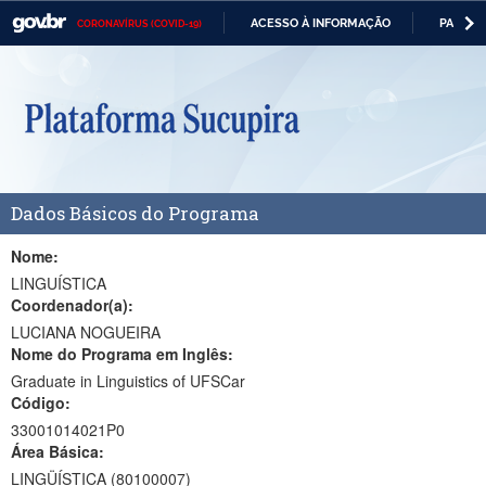
ACESSO À INFORMAÇÃO
PARTICI
CORONAVÍRUS (COVID-19)
Casa Civil
IR
PARA
Ministério da Justiça e Segurança Pública
O
CONTEÚDO
Ministério da Defesa
Ministério das Relações Exteriores
Dados Básicos do Programa
Ministério da Economia
Ministério da Infraestrutura
Nome:
LINGUÍSTICA
Ministério da Agricultura, Pecuária e Abastecimento
Coordenador(a):
LUCIANA NOGUEIRA
Ministério da Educação
Nome do Programa em Inglês:
Graduate in Linguistics of UFSCar
Ministério da Cidadania
Código:
Ministério da Saúde
33001014021P0
Área Básica:
Ministério de Minas e Energia
LINGÜÍSTICA (80100007)