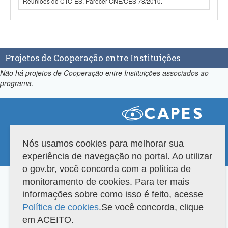
Reuniões do CTC-ES, Parecer CNE/CES 78/2010.
Projetos de Cooperação entre Instituições
Não há projetos de Cooperação entre Instituições associados ao
programa.
Compatibilidade
Nós usamos cookies para melhorar sua
experiência de navegação no portal. Ao utilizar
Versão do sistema: 3.88.9
Copyright 2022 Capes. Todos os direitos reservados.
o gov.br, você concorda com a política de
monitoramento de cookies. Para ter mais
informações sobre como isso é feito, acesse
Política de cookies
.Se você concorda, clique
em ACEITO.