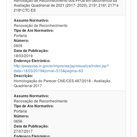
Renovação de Reconhecimento dos PPGs em decorrência da
Avaliação Quadrienal de 2021 (2017- 2020). 215ª, 216ª, 217ª e
218ª CTC-ES
Assunto Normativo:
Renovação de Reconhecimento
Tipo de Ato Normativo:
Portaria
Número:
0609
Data da Publicação:
18/03/2019
Endereço Eletrônico:
http://pesquisa.in.gov.br/imprensa/jsp/visualiza/index.jsp?
data=18/03/2019&jornal=515&pagina=63
Descrição:
Homologação do Parecer CNE/CES 487/2018 - Avaliação
Quadrienal 2017
Assunto Normativo:
Renovação de Reconhecimento
Tipo de Ato Normativo:
Portaria
Número:
0656
Data da Publicação:
27/07/2017
Endereço Eletrônico: