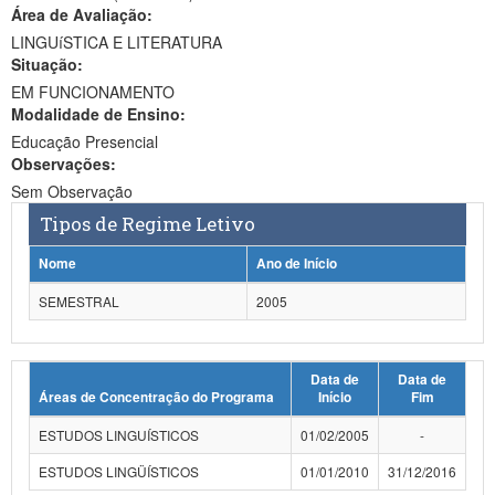
Área de Avaliação:
Ministério da Ciência, Tecnologia, Inovações e Comunicações
LINGUíSTICA E LITERATURA
Situação:
Ministério do Meio Ambiente
EM FUNCIONAMENTO
Modalidade de Ensino:
Ministério do Turismo
Educação Presencial
Ministério do Desenvolvimento Regional
Observações:
Sem Observação
Controladoria-Geral da União
Tipos de Regime Letivo
Ministério da Mulher, da Família e dos Direitos Humanos
Nome
Ano de Início
Secretaria-Geral
SEMESTRAL
2005
Secretaria de Governo
Data de
Data de
Gabinete de Segurança Institucional
Áreas de Concentração do Programa
Início
Fim
Advocacia-Geral da União
ESTUDOS LINGUÍSTICOS
01/02/2005
-
Banco Central do Brasil
ESTUDOS LINGÜÍSTICOS
01/01/2010
31/12/2016