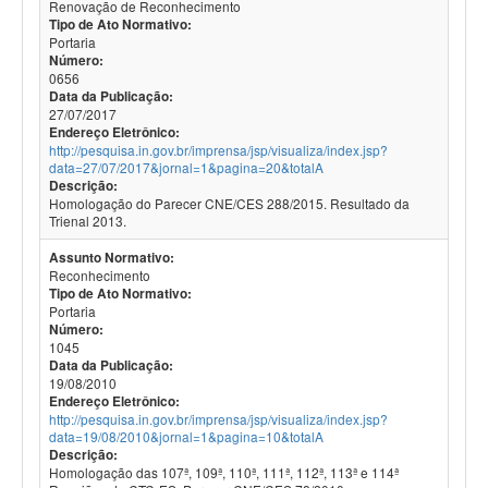
Renovação de Reconhecimento
Tipo de Ato Normativo:
Portaria
Número:
0656
Data da Publicação:
27/07/2017
Endereço Eletrônico:
http://pesquisa.in.gov.br/imprensa/jsp/visualiza/index.jsp?
data=27/07/2017&jornal=1&pagina=20&totalA
Descrição:
Homologação do Parecer CNE/CES 288/2015. Resultado da
Trienal 2013.
Assunto Normativo:
Reconhecimento
Tipo de Ato Normativo:
Portaria
Número:
1045
Data da Publicação:
19/08/2010
Endereço Eletrônico:
http://pesquisa.in.gov.br/imprensa/jsp/visualiza/index.jsp?
data=19/08/2010&jornal=1&pagina=10&totalA
Descrição:
Homologação das 107ª, 109ª, 110ª, 111ª, 112ª, 113ª e 114ª