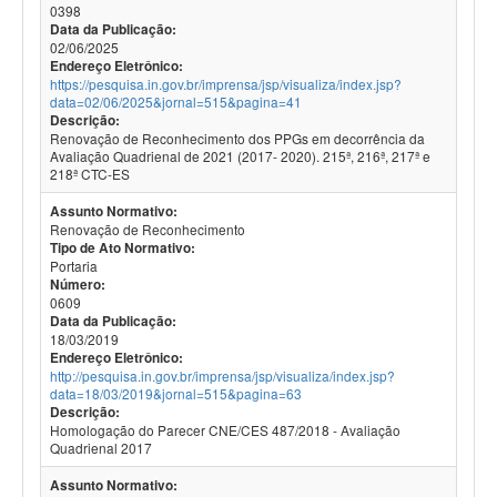
0398
Data da Publicação:
02/06/2025
Endereço Eletrônico:
https://pesquisa.in.gov.br/imprensa/jsp/visualiza/index.jsp?
data=02/06/2025&jornal=515&pagina=41
Descrição:
Renovação de Reconhecimento dos PPGs em decorrência da
Avaliação Quadrienal de 2021 (2017- 2020). 215ª, 216ª, 217ª e
218ª CTC-ES
Assunto Normativo:
Renovação de Reconhecimento
Tipo de Ato Normativo:
Portaria
Número:
0609
Data da Publicação:
18/03/2019
Endereço Eletrônico:
http://pesquisa.in.gov.br/imprensa/jsp/visualiza/index.jsp?
data=18/03/2019&jornal=515&pagina=63
Descrição:
Homologação do Parecer CNE/CES 487/2018 - Avaliação
Quadrienal 2017
Assunto Normativo: