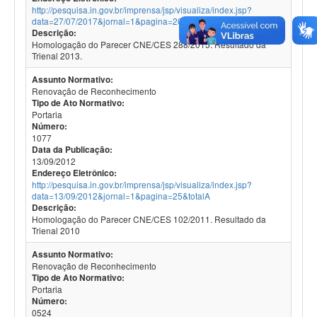
http://pesquisa.in.gov.br/imprensa/jsp/visualiza/index.jsp?
data=27/07/2017&jornal=1&pagina=20&totalA
Descrição:
Homologação do Parecer CNE/CES 288/2015. Resultado da
Trienal 2013.
Assunto Normativo:
Renovação de Reconhecimento
Tipo de Ato Normativo:
Portaria
Número:
1077
Data da Publicação:
13/09/2012
Endereço Eletrônico:
http://pesquisa.in.gov.br/imprensa/jsp/visualiza/index.jsp?
data=13/09/2012&jornal=1&pagina=25&totalA
Descrição:
Homologação do Parecer CNE/CES 102/2011. Resultado da
Trienal 2010
Assunto Normativo:
Renovação de Reconhecimento
Tipo de Ato Normativo:
Portaria
Número:
0524