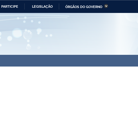
PARTICIPE
LEGISLAÇÃO
ÓRGÃOS DO GOVERNO
stério da Economia
Ministério da Infraestrutura
stério de Minas e Energia
Ministério da Ciência,
Tecnologia, Inovações e
Comunicações
tério da Mulher, da Família
Secretaria-Geral
s Direitos Humanos
lto