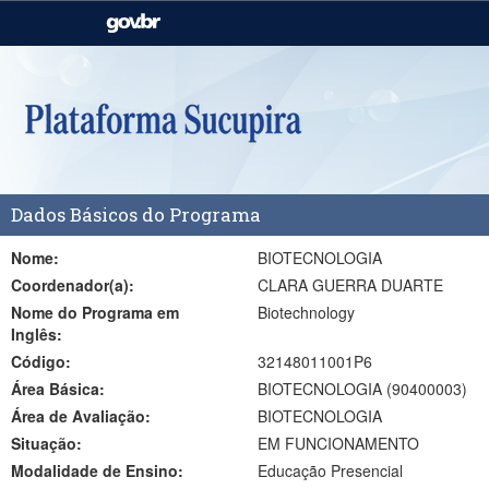
Casa Civil
Ministério da Justiça e
Segurança Pública
Ministério da Agricultura,
Ministério da Educação
Pecuária e Abastecimento
Ministério do Meio Ambiente
Ministério do Turismo
Dados Básicos do Programa
Secretaria de Governo
Gabinete de Segurança
Institucional
Nome:
BIOTECNOLOGIA
Coordenador(a):
CLARA GUERRA DUARTE
Nome do Programa em
Biotechnology
Inglês:
Código:
32148011001P6
Área Básica:
BIOTECNOLOGIA (90400003)
Área de Avaliação:
BIOTECNOLOGIA
Situação:
EM FUNCIONAMENTO
Modalidade de Ensino:
Educação Presencial