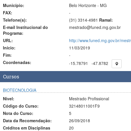
Município:
Belo Horizonte - MG
FAX:
-
Telefone(s):
(31) 3314-4981
Ramal:
E-mail Institucional do
mestrado@funed.mg.gov.br
Programa:
URL:
http://www.funed.mg.gov.br/mest
Início:
11/03/2019
Fim:
-
Coordenadas:
-15.78791
-47.8782
Cursos
BIOTECNOLOGIA
Nível:
Mestrado Profissional
Código do Curso:
32148011001F9
Nota do Curso:
5
Data da Recomendação:
26/09/2018
Créditos em Disciplinas
20