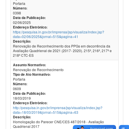
Portaria
Número:
0398
Data da Publicação:
02/06/2025
Endereço Eletrônico:
https://pesquisa.in.gov.br/imprensa/jsp/visualiza/index.jsp?
data=02/06/2025&jornal=515&pagina=41
Descrição:
Renovação de Reconhecimento dos PPGs em decorrência da
Avaliação Quadrienal de 2021 (2017- 2020). 215ª, 216ª, 217ª e
218ª CTC-ES
Assunto Normativo:
Renovação de Reconhecimento
Tipo de Ato Normativo:
Portaria
Número:
0609
Data da Publicação:
18/03/2019
Endereço Eletrônico:
http://pesquisa.in.gov.br/imprensa/jsp/visualiza/index.jsp?
data=18/03/2019&jornal=515&pagina=63
Descrição:
Homologação do Parecer CNE/CES 487/2018 - Avaliação
Quadrienal 2017