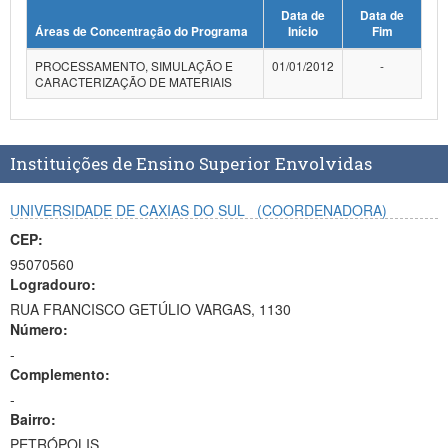
Data de
Data de
Planalto
Áreas de Concentração do Programa
Início
Fim
PROCESSAMENTO, SIMULAÇÃO E
01/01/2012
-
CARACTERIZAÇÃO DE MATERIAIS
Instituições de Ensino Superior Envolvidas
UNIVERSIDADE DE CAXIAS DO SUL
(COORDENADORA)
CEP:
95070560
Logradouro:
RUA FRANCISCO GETÚLIO VARGAS, 1130
Número:
-
Complemento:
-
Bairro:
PETRÓPOLIS