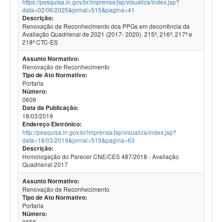
https://pesquisa.in.gov.br/imprensa/jsp/visualiza/index.jsp?
data=02/06/2025&jornal=515&pagina=41
Descrição:
Renovação de Reconhecimento dos PPGs em decorrência da
Avaliação Quadrienal de 2021 (2017- 2020). 215ª, 216ª, 217ª e
218ª CTC-ES
Assunto Normativo:
Renovação de Reconhecimento
Tipo de Ato Normativo:
Portaria
Número:
0609
Data da Publicação:
18/03/2019
Endereço Eletrônico:
http://pesquisa.in.gov.br/imprensa/jsp/visualiza/index.jsp?
data=18/03/2019&jornal=515&pagina=63
Descrição:
Homologação do Parecer CNE/CES 487/2018 - Avaliação
Quadrienal 2017
Assunto Normativo:
Renovação de Reconhecimento
Tipo de Ato Normativo:
Portaria
Número:
0656