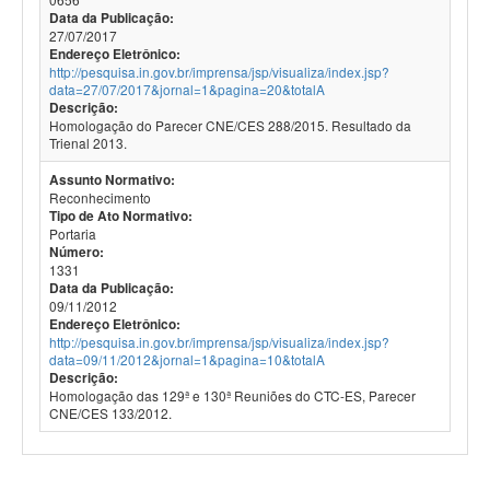
Data da Publicação:
27/07/2017
Endereço Eletrônico:
http://pesquisa.in.gov.br/imprensa/jsp/visualiza/index.jsp?
data=27/07/2017&jornal=1&pagina=20&totalA
Descrição:
Homologação do Parecer CNE/CES 288/2015. Resultado da
Trienal 2013.
Assunto Normativo:
Reconhecimento
Tipo de Ato Normativo:
Portaria
Número:
1331
Data da Publicação:
09/11/2012
Endereço Eletrônico:
http://pesquisa.in.gov.br/imprensa/jsp/visualiza/index.jsp?
data=09/11/2012&jornal=1&pagina=10&totalA
Descrição:
Homologação das 129ª e 130ª Reuniões do CTC-ES, Parecer
CNE/CES 133/2012.