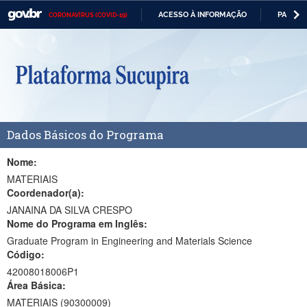
ACESSO À INFORMAÇÃO
PARTICI
CORONAVÍRUS (COVID-19)
Casa Civil
IR
PARA
Ministério da Justiça e Segurança Pública
O
CONTEÚDO
Ministério da Defesa
Ministério das Relações Exteriores
Dados Básicos do Programa
Ministério da Economia
Ministério da Infraestrutura
Nome:
MATERIAIS
Ministério da Agricultura, Pecuária e Abastecimento
Coordenador(a):
JANAINA DA SILVA CRESPO
Ministério da Educação
Nome do Programa em Inglês:
Graduate Program in Engineering and Materials Science
Ministério da Cidadania
Código:
Ministério da Saúde
42008018006P1
Área Básica:
Ministério de Minas e Energia
MATERIAIS (90300009)