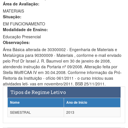
Área de Avaliação:
Ministério da Ciência, Tecnologia, Inovações e Comunicações
MATERIAIS
Situação:
Ministério do Meio Ambiente
EM FUNCIONAMENTO
Modalidade de Ensino:
Ministério do Turismo
Educação Presencial
Ministério do Desenvolvimento Regional
Observações:
Área Básica alterada de 30300002 - Engenharia de Materiais e
Controladoria-Geral da União
Metalúrgica para 90300009 - Materiais , conforme e-mail enviado
pelo Prof Dr Israel J. R. Baumvol em 30 de janeiro de 2008,
Ministério da Mulher, da Família e dos Direitos Humanos
atendendo instrução da Portaria nº 09/2008. Alteração feita por
Stella Wolff/CAA IV em 30.04.2008. Conforme informação da Pró-
Secretaria-Geral
Reitoria da Instituição - ofício 061/2011 - o curso iniciou suas
atividades leti- vas em novembro/2011. BSB 25/11/2011.
Secretaria de Governo
Tipos de Regime Letivo
Gabinete de Segurança Institucional
Nome
Ano de Início
Advocacia-Geral da União
SEMESTRAL
2013
Banco Central do Brasil