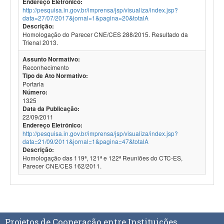
Endereço Eletrônico:
http://pesquisa.in.gov.br/imprensa/jsp/visualiza/index.jsp?
data=27/07/2017&jornal=1&pagina=20&totalA
Descrição:
Homologação do Parecer CNE/CES 288/2015. Resultado da
Trienal 2013.
Assunto Normativo:
Reconhecimento
Tipo de Ato Normativo:
Portaria
Número:
1325
Data da Publicação:
22/09/2011
Endereço Eletrônico:
http://pesquisa.in.gov.br/imprensa/jsp/visualiza/index.jsp?
data=21/09/2011&jornal=1&pagina=47&totalA
Descrição:
Homologação das 119ª, 121ª e 122ª Reuniões do CTC-ES,
Parecer CNE/CES 162/2011.
Projetos de Cooperação entre Instituições