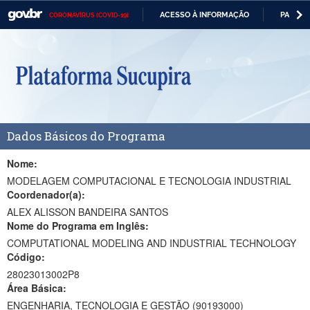
ACESSO À INFORMAÇÃO
PARTICI
CORONAVÍRUS (COVID-19)
Casa Civil
IR
PARA
Ministério da Justiça e Segurança Pública
O
CONTEÚDO
Ministério da Defesa
Ministério das Relações Exteriores
Dados Básicos do Programa
Ministério da Economia
Ministério da Infraestrutura
Nome:
MODELAGEM COMPUTACIONAL E TECNOLOGIA INDUSTRIAL
Ministério da Agricultura, Pecuária e Abastecimento
Coordenador(a):
ALEX ALISSON BANDEIRA SANTOS
Ministério da Educação
Nome do Programa em Inglês:
COMPUTATIONAL MODELING AND INDUSTRIAL TECHNOLOGY
Ministério da Cidadania
Código:
Ministério da Saúde
28023013002P8
Área Básica:
Ministério de Minas e Energia
ENGENHARIA, TECNOLOGIA E GESTÃO (90193000)