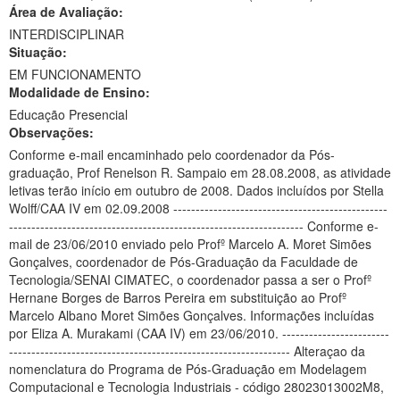
Área de Avaliação:
Ministério da Ciência, Tecnologia, Inovações e Comunicações
INTERDISCIPLINAR
Situação:
Ministério do Meio Ambiente
EM FUNCIONAMENTO
Modalidade de Ensino:
Ministério do Turismo
Educação Presencial
Ministério do Desenvolvimento Regional
Observações:
Conforme e-mail encaminhado pelo coordenador da Pós-
Controladoria-Geral da União
graduação, Prof Renelson R. Sampaio em 28.08.2008, as atividade
letivas terão início em outubro de 2008. Dados incluídos por Stella
Ministério da Mulher, da Família e dos Direitos Humanos
Wolff/CAA IV em 02.09.2008 ------------------------------------------------
------------------------------------------------------------------ Conforme e-
Secretaria-Geral
mail de 23/06/2010 enviado pelo Profº Marcelo A. Moret Simões
Gonçalves, coordenador de Pós-Graduação da Faculdade de
Secretaria de Governo
Tecnologia/SENAI CIMATEC, o coordenador passa a ser o Profº
Hernane Borges de Barros Pereira em substituição ao Profº
Gabinete de Segurança Institucional
Marcelo Albano Moret Simões Gonçalves. Informações incluídas
por Eliza A. Murakami (CAA IV) em 23/06/2010. ------------------------
Advocacia-Geral da União
--------------------------------------------------------------- Alteraçao da
nomenclatura do Programa de Pós-Graduação em Modelagem
Banco Central do Brasil
Computacional e Tecnologia Industriais - código 28023013002M8,