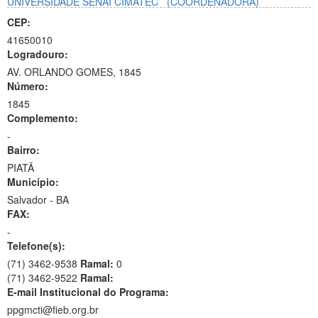
UNIVERSIDADE SENAI CIMATEC
(COORDENADORA)
CEP:
41650010
Logradouro:
AV. ORLANDO GOMES, 1845
Número:
1845
Complemento:
-
Bairro:
PIATÃ
Município:
Salvador - BA
FAX:
-
Telefone(s):
(71) 3462-9538
Ramal:
0
(71) 3462-9522
Ramal:
E-mail Institucional do Programa:
ppgmcti@fieb.org.br