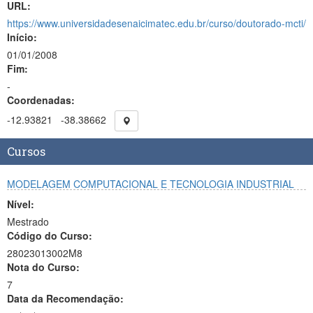
URL:
https://www.universidadesenaicimatec.edu.br/curso/doutorado-mcti/
Início:
01/01/2008
Fim:
-
Coordenadas:
-12.93821
-38.38662
Cursos
MODELAGEM COMPUTACIONAL E TECNOLOGIA INDUSTRIAL
Nível:
Mestrado
Código do Curso:
28023013002M8
Nota do Curso:
7
Data da Recomendação: