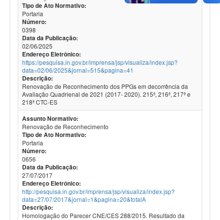
Tipo de Ato Normativo:
Portaria
Número:
0398
Data da Publicação:
02/06/2025
Endereço Eletrônico:
https://pesquisa.in.gov.br/imprensa/jsp/visualiza/index.jsp?
data=02/06/2025&jornal=515&pagina=41
Descrição:
Renovação de Reconhecimento dos PPGs em decorrência da
Avaliação Quadrienal de 2021 (2017- 2020). 215ª, 216ª, 217ª e
218ª CTC-ES
Assunto Normativo:
Renovação de Reconhecimento
Tipo de Ato Normativo:
Portaria
Número:
0656
Data da Publicação:
27/07/2017
Endereço Eletrônico:
http://pesquisa.in.gov.br/imprensa/jsp/visualiza/index.jsp?
data=27/07/2017&jornal=1&pagina=20&totalA
Descrição:
Homologação do Parecer CNE/CES 288/2015. Resultado da