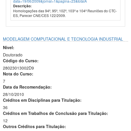
data=19/06/2009&jornal=1&pagina=23&totalA
Descrição:
Homologações das 94ª, 95ª, 102ª, 103ª e 104ª Reuniões do CTC-
ES, Parecer CNE/CES 122/2009.
MODELAGEM COMPUTACIONAL E TECNOLOGIA INDUSTRIAL
Nível:
Doutorado
Código do Curso:
28023013002D9
Nota do Curso:
7
Data da Recomendação:
28/10/2010
Créditos em Disciplinas para Titulação:
36
Créditos em Trabalhos de Conclusão para Titulação:
12
Outros Créditos para Titulação: