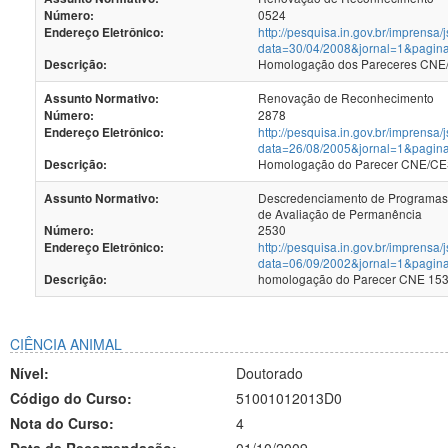
0524
Número:
http://pesquisa.in.gov.br/imprensa/
Endereço Eletrônico:
data=30/04/2008&jornal=1&pagin
Homologação dos Pareceres CNE/C
Descrição:
Renovação de Reconhecimento
Assunto Normativo:
2878
Número:
http://pesquisa.in.gov.br/imprensa/
Endereço Eletrônico:
data=26/08/2005&jornal=1&pagin
Homologação do Parecer CNE/CES 
Descrição:
Descredenciamento de Programas
Assunto Normativo:
de Avaliação de Permanência
2530
Número:
http://pesquisa.in.gov.br/imprensa/
Endereço Eletrônico:
data=06/09/2002&jornal=1&pagin
homologação do Parecer CNE 153/2
Descrição:
CIÊNCIA ANIMAL
Nível:
Doutorado
Código do Curso:
51001012013D0
Nota do Curso:
4