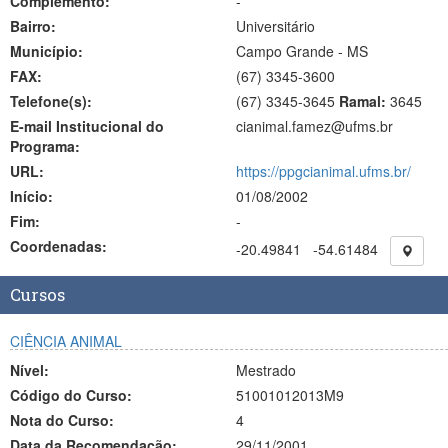
Complemento:
-
Bairro:
Universitário
Município:
Campo Grande - MS
FAX:
(67)
3345-3600
Telefone(s):
(67) 3345-3645
Ramal:
3645
E-mail Institucional do
cianimal.famez@ufms.br
Programa:
URL:
https://ppgcianimal.ufms.br/
Início:
01/08/2002
Fim:
-
Coordenadas:
-20.49841
-54.61484
Cursos
CIÊNCIA ANIMAL
Nível:
Mestrado
Código do Curso:
51001012013M9
Nota do Curso:
4
Data da Recomendação:
29/11/2001