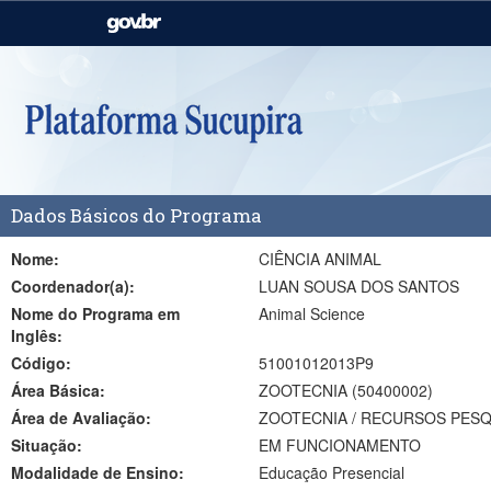
Casa Civil
Ministério da Justiça e
Segurança Pública
Ministério da Agricultura,
Ministério da Educação
Pecuária e Abastecimento
Ministério do Meio Ambiente
Ministério do Turismo
Dados Básicos do Programa
Secretaria de Governo
Gabinete de Segurança
Institucional
Nome:
CIÊNCIA ANIMAL
Coordenador(a):
LUAN SOUSA DOS SANTOS
Nome do Programa em
Animal Science
Inglês:
Código:
51001012013P9
Área Básica:
ZOOTECNIA (50400002)
Área de Avaliação:
ZOOTECNIA / RECURSOS PES
Situação:
EM FUNCIONAMENTO
Modalidade de Ensino:
Educação Presencial