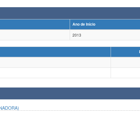
Ano de Início
2013
NADORA)