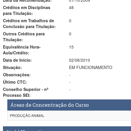
Data da Recomendação:
01/10/2009
Créditos em Disciplinas
48
para Titulação:
Créditos em Trabalhos de
0
Conclusão para Titulação:
Outros Créditos para
0
Titulação:
Equivalência Hora-
15
Aula/Crédito:
Data de Início:
02/08/2010
Situação:
EM FUNCIONAMENTO
Observações:
-
Último CTC:
-
Conselho Superior - nº
-
Processo SEI:
Áreas de Concentração do Curso
PRODUÇÃO ANIMAL