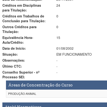
Créditos em Disciplinas
24
para Titulação:
Créditos em Trabalhos de
0
Conclusão para Titulação:
Outros Créditos para
0
Titulação:
Equivalência Hora-
15
Aula/Crédito:
Data de Início:
01/08/2002
Situação:
EM FUNCIONAMENTO
Observações:
-
Último CTC:
-
Conselho Superior - nº
-
Processo SEI:
Áreas de Concentração do Curso
PRODUÇÃO ANIMAL
Ato(s) Normativos