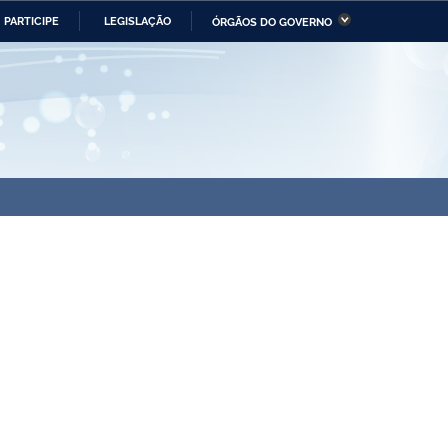
PARTICIPE
LEGISLAÇÃO
ÓRGÃOS DO GOVERNO
stério da Economia
Ministério da Infraestrutura
stério de Minas e Energia
Ministério da Ciência,
Tecnologia, Inovações e
Comunicações
tério da Mulher, da Família
Secretaria-Geral
s Direitos Humanos
lto