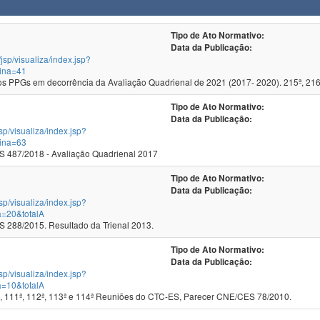
Tipo de Ato Normativo:
Data da Publicação:
/jsp/visualiza/index.jsp?
ina=41
 PPGs em decorrência da Avaliação Quadrienal de 2021 (2017- 2020). 215ª, 216
Tipo de Ato Normativo:
Data da Publicação:
jsp/visualiza/index.jsp?
ina=63
 487/2018 - Avaliação Quadrienal 2017
Tipo de Ato Normativo:
Data da Publicação:
jsp/visualiza/index.jsp?
a=20&totalA
288/2015. Resultado da Trienal 2013.
Tipo de Ato Normativo:
Data da Publicação:
jsp/visualiza/index.jsp?
a=10&totalA
, 111ª, 112ª, 113ª e 114ª Reuniões do CTC-ES, Parecer CNE/CES 78/2010.