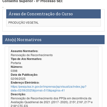
Conselho Superior - nº Processo SEI:
-
Áreas de Concentração do Curso
PRODUÇÃO VEGETAL
Ato(s) Normativos
Assunto Normativo:
Renovação de Reconhecimento
Tipo de Ato Normativo:
Portaria
Número:
0398
Data da Publicação:
02/06/2025
Endereço Eletrônico:
https://pesquisa.in.gov.br/imprensa/jsp/visualiza/index.jsp?
data=02/06/2025&jornal=515&pagina=41
Descrição:
Renovação de Reconhecimento dos PPGs em decorrência da
Avaliação Quadrienal de 2021 (2017- 2020). 215ª, 216ª, 217ª e
218ª CTC-ES