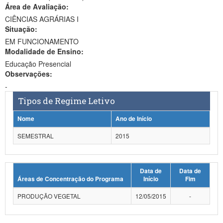
Área de Avaliação:
Ministério da Ciência, Tecnologia, Inovações e Comunicações
CIÊNCIAS AGRÁRIAS I
Situação:
Ministério do Meio Ambiente
EM FUNCIONAMENTO
Modalidade de Ensino:
Ministério do Turismo
Educação Presencial
Ministério do Desenvolvimento Regional
Observações:
-
Controladoria-Geral da União
Tipos de Regime Letivo
Ministério da Mulher, da Família e dos Direitos Humanos
Nome
Ano de Início
Secretaria-Geral
SEMESTRAL
2015
Secretaria de Governo
Data de
Data de
Gabinete de Segurança Institucional
Áreas de Concentração do Programa
Início
Fim
Advocacia-Geral da União
PRODUÇÃO VEGETAL
12/05/2015
-
Banco Central do Brasil