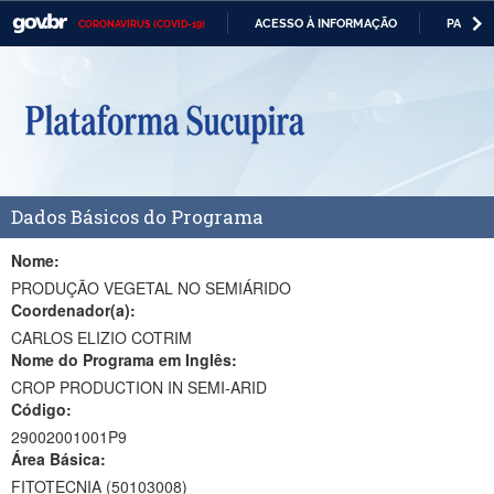
ACESSO À INFORMAÇÃO
PARTICI
CORONAVÍRUS (COVID-19)
Casa Civil
IR
PARA
Ministério da Justiça e Segurança Pública
O
CONTEÚDO
Ministério da Defesa
Ministério das Relações Exteriores
Dados Básicos do Programa
Ministério da Economia
Ministério da Infraestrutura
Nome:
PRODUÇÃO VEGETAL NO SEMIÁRIDO
Ministério da Agricultura, Pecuária e Abastecimento
Coordenador(a):
CARLOS ELIZIO COTRIM
Ministério da Educação
Nome do Programa em Inglês:
CROP PRODUCTION IN SEMI-ARID
Ministério da Cidadania
Código:
Ministério da Saúde
29002001001P9
Área Básica:
Ministério de Minas e Energia
FITOTECNIA (50103008)