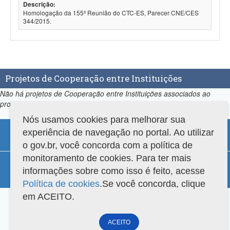
Descrição:
Homologação da 155ª Reunião do CTC-ES, Parecer CNE/CES
344/2015.
Projetos de Cooperação entre Instituições
Não há projetos de Cooperação entre Instituições associados ao
programa.
Nós usamos cookies para melhorar sua
experiência de navegação no portal. Ao utilizar
o gov.br, você concorda com a política de
monitoramento de cookies. Para ter mais
Compatibilidade
informações sobre como isso é feito, acesse
Versão do sistema: 3.88.9
Copyright 2022 Capes. Todos os direitos reservados.
Política de cookies
.Se você concorda, clique
em ACEITO.
ACEITO