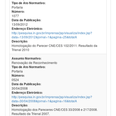
Tipo de Ato Normativo:
Portaria
Número:
1077
Data da Publicação:
13/09/2012
Endereço Eletrônico:
http://pesquisa.in.gov.br/imprensa/jsp/visualiza/index.jsp?
data=13/09/2012&jornal=1&pagina=25&totalA
Descrição:
Homologação do Parecer CNE/CES 102/2011. Resultado da
Trienal 2010
Assunto Normativo:
Renovação de Reconhecimento
Tipo de Ato Normativo:
Portaria
Número:
0524
Data da Publicação:
30/04/2008
Endereço Eletrônico:
http://pesquisa.in.gov.br/imprensa/jsp/visualiza/index.jsp?
data=30/04/2008&jornal=1&pagina=16&totalA
Descrição:
Homologação dos Pareceres CNE/CES 33/2008 e 217/2008.
Resultado da Trienal 2007.