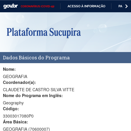
ACESSO À INFORMAÇÃO
PARTICI
CORONAVÍRUS (COVID-19)
Casa Civil
IR
PARA
Ministério da Justiça e Segurança Pública
O
CONTEÚDO
Ministério da Defesa
Ministério das Relações Exteriores
Dados Básicos do Programa
Ministério da Economia
Ministério da Infraestrutura
Nome:
GEOGRAFIA
Ministério da Agricultura, Pecuária e Abastecimento
Coordenador(a):
CLAUDETE DE CASTRO SILVA VITTE
Ministério da Educação
Nome do Programa em Inglês:
Geography
Ministério da Cidadania
Código:
Ministério da Saúde
33003017080P0
Área Básica:
Ministério de Minas e Energia
GEOGRAFIA (70600007)