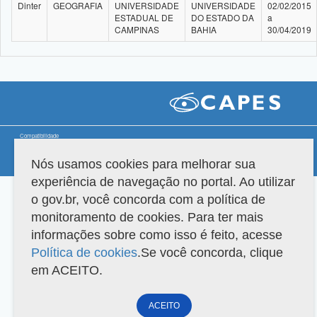
Dinter
GEOGRAFIA
UNIVERSIDADE
UNIVERSIDADE
02/02/2015
ESTADUAL DE
DO ESTADO DA
a
CAMPINAS
BAHIA
30/04/2019
Compatibilidade
Nós usamos cookies para melhorar sua
Versão do sistema: 3.88.9
Copyright 2022 Capes. Todos os direitos reservados.
experiência de navegação no portal. Ao utilizar
o gov.br, você concorda com a política de
monitoramento de cookies. Para ter mais
informações sobre como isso é feito, acesse
Política de cookies
.Se você concorda, clique
em ACEITO.
ACEITO