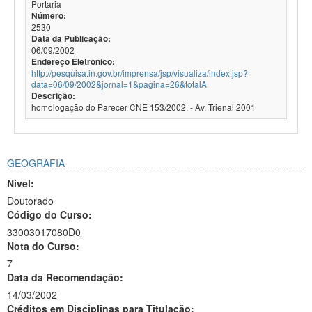
Portaria
Número:
2530
Data da Publicação:
06/09/2002
Endereço Eletrônico:
http://pesquisa.in.gov.br/imprensa/jsp/visualiza/index.jsp?
data=06/09/2002&jornal=1&pagina=26&totalA
Descrição:
homologação do Parecer CNE 153/2002. - Av. Trienal 2001
GEOGRAFIA
Nível:
Doutorado
Código do Curso:
33003017080D0
Nota do Curso:
7
Data da Recomendação:
14/03/2002
Créditos em Disciplinas para Titulação: