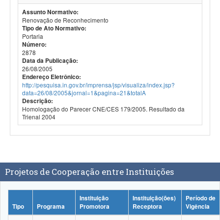
Assunto Normativo:
Renovação de Reconhecimento
Tipo de Ato Normativo:
Portaria
Número:
2878
Data da Publicação:
26/08/2005
Endereço Eletrônico:
http://pesquisa.in.gov.br/imprensa/jsp/visualiza/index.jsp?
data=26/08/2005&jornal=1&pagina=21&totalA
Descrição:
Homologação do Parecer CNE/CES 179/2005. Resultado da
Trienal 2004
Projetos de Cooperação entre Instituições
Instituição
Instituição(ões)
Período de
Tipo
Programa
Promotora
Receptora
Vigência