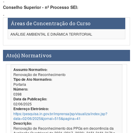
-
Conselho Superior - nº Processo SEI:
-
Áreas de Concentração do Curso
ANÁLISE AMBIENTAL E DINÂMICA TERRITORIAL
Ato(s) Normativos
Assunto Normativo:
Renovação de Reconhecimento
Tipo de Ato Normativo:
Portaria
Número:
0398
Data da Publicação:
02/06/2025
Endereço Eletrônico:
https://pesquisa.in.gov.br/imprensa/jsp/visualiza/index.jsp?
data=02/06/2025&jornal=515&pagina=41
Descrição:
Renovação de Reconhecimento dos PPGs em decorrência da
Avaliação Quadrienal de 2021 (2017- 2020). 215ª, 216ª, 217ª e