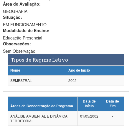
Área de Avaliação:
Ministério da Ciência, Tecnologia, Inovações e Comunicações
GEOGRAFIA
Situação:
Ministério do Meio Ambiente
EM FUNCIONAMENTO
Modalidade de Ensino:
Ministério do Turismo
Educação Presencial
Ministério do Desenvolvimento Regional
Observações:
Sem Observação
Controladoria-Geral da União
Tipos de Regime Letivo
Ministério da Mulher, da Família e dos Direitos Humanos
Nome
Ano de Início
Secretaria-Geral
SEMESTRAL
2002
Secretaria de Governo
Data de
Data de
Gabinete de Segurança Institucional
Áreas de Concentração do Programa
Início
Fim
Advocacia-Geral da União
ANÁLISE AMBIENTAL E DINÂMICA
01/05/2002
-
TERRITORIAL
Banco Central do Brasil