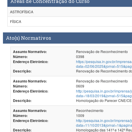
Áreas de Concentração do Curso
ASTROFÍSICA
FÍSICA
Ato(s) Normativos
Renovação de Reconhecimento
Assunto Normativo:
0398
Número:
https://pesquisa.in.gov.br/imprensa
Endereço Eletrônico:
data=02/06/2025&jornal=515&pag
Renovação de Reconhecimento dos
Descrição:
Renovação de Reconhecimento
Assunto Normativo:
0609
Número:
http://pesquisa.in.gov.br/imprensa/
Endereço Eletrônico:
data=18/03/2019&jornal=515&pag
Homologação do Parecer CNE/CES
Descrição:
Reconhecimento
Assunto Normativo:
1009
Número:
http://pesquisa.in.gov.br/imprensa/
Endereço Eletrônico:
data=11/10/2013&jornal=1&pagin
Homologação d
Descrição: