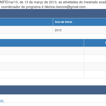
ço de 2013, as atividades do mestrado acadêmico em Física tiveram início em 10 de janeiro de 2013. Andréa em
do coordenador do programa é fabricio.barone@gmail.com .
Ano de Início
2013
A)