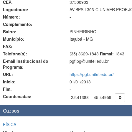
CEP:
37500903
Logradouro:
AV.BPS,1303-C.UNIVER.PROF.
Número:
-
Complemento:
-
Bairro:
PINHEIRINHO
Município:
Itajubá - MG
FAX:
-
Telefone(s):
(35) 3629-1843
Ramal:
1843
E-mail Institucional do
pgf.pg@unifei.edu.br
Programa:
URL:
https://pgf.unifei.edu.br/
Início:
01/01/2013
Fim:
-
Coordenadas:
-22.41388
-45.44959
Cursos
FÍSICA