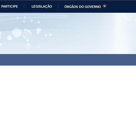
PARTICIPE
LEGISLAÇÃO
ÓRGÃOS DO GOVERNO
stério da Economia
Ministério da Infraestrutura
stério de Minas e Energia
Ministério da Ciência,
Tecnologia, Inovações e
Comunicações
tério da Mulher, da Família
Secretaria-Geral
s Direitos Humanos
lto