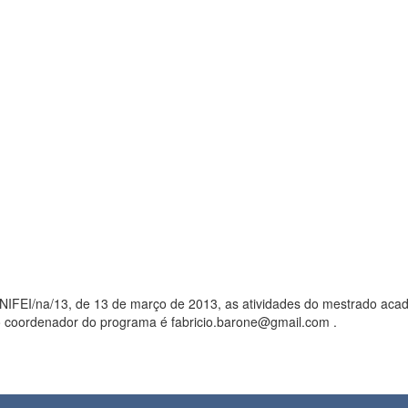
ço de 2013, as atividades do mestrado acadêmico em Física tiveram início em 10 de janeiro de 2013. Andréa em
do coordenador do programa é fabricio.barone@gmail.com .