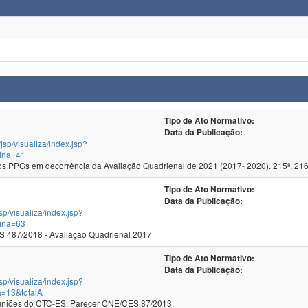
Tipo de Ato Normativo:
Data da Publicação:
/jsp/visualiza/index.jsp?
ina=41
 PPGs em decorrência da Avaliação Quadrienal de 2021 (2017- 2020). 215ª, 216
Tipo de Ato Normativo:
Data da Publicação:
jsp/visualiza/index.jsp?
ina=63
 487/2018 - Avaliação Quadrienal 2017
Tipo de Ato Normativo:
Data da Publicação:
jsp/visualiza/index.jsp?
a=13&totalA
as 141ª e 142ª Reuniões do CTC-ES, Parecer CNE/CES 87/2013.