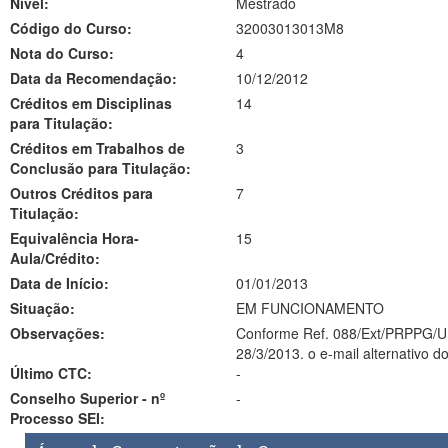
Nível:
Mestrado
Código do Curso:
32003013013M8
Nota do Curso:
4
Data da Recomendação:
10/12/2012
Créditos em Disciplinas
14
para Titulação:
Créditos em Trabalhos de
3
Conclusão para Titulação:
Outros Créditos para
7
Titulação:
Equivalência Hora-
15
Aula/Crédito:
Data de Início:
01/01/2013
Situação:
EM FUNCIONAMENTO
Observações:
Conforme Ref. 088/Ext/PRPPG/UNIFEI/na/13, de 13 de mar
28/3/2013. o e-mail alternativo 
Último CTC:
-
Conselho Superior - nº
-
Processo SEI: