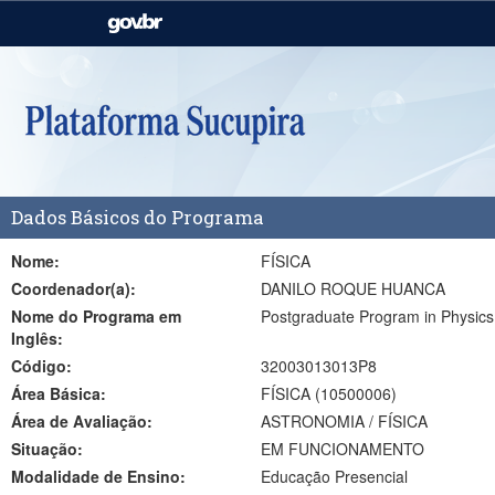
Casa Civil
Ministério da Justiça e
Segurança Pública
Ministério da Agricultura,
Ministério da Educação
Pecuária e Abastecimento
Ministério do Meio Ambiente
Ministério do Turismo
Dados Básicos do Programa
Secretaria de Governo
Gabinete de Segurança
Institucional
Nome:
FÍSICA
Coordenador(a):
DANILO ROQUE HUANCA
Nome do Programa em
Postgraduate Program in Physics
Inglês:
Código:
32003013013P8
Área Básica:
FÍSICA (10500006)
Área de Avaliação:
ASTRONOMIA / FÍSICA
Situação:
EM FUNCIONAMENTO
Modalidade de Ensino:
Educação Presencial