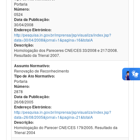
Portaria
Número:
0524
Data da Publicação:
30/04/2008
Endereço Eletrônico:
http://pesquisa.in.gov.br/imprensa/jsp/visualiza/index.jsp?
data=30/04/2008&jornal=1&pagina=16&totalA
Descrição:
Homologação dos Pareceres CNE/CES 33/2008 e 217/2008.
Resultado da Trienal 2007.
Assunto Normativo:
Renovação de Reconhecimento
Tipo de Ato Normativo:
Portaria
Número:
2878
Data da Publicação:
26/08/2005
Endereço Eletrônico:
http://pesquisa.in.gov.br/imprensa/jsp/visualiza/index.jsp?
data=26/08/2005&jornal=1&pagina=21&totalA
Descrição:
Homologação do Parecer CNE/CES 179/2005. Resultado da
Trienal 2004