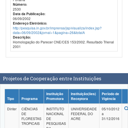
Número:
2530
Data da Publicação:
06/09/2002
Endereço Eletrônico:
http://pesquisa.in.gov.br/imprensa/jsp/visualiza/index.jsp?
data=06/09/2002&jornal=1&pagina=26&totalA
Descrição:
Homologação do Parecer CNE/CES 153/2002. Resultado Trienal
2001
Projetos de Cooperação entre Instituições
Instituição
Instituição(ões)
Período de
Tipo
Programa
Promotora
Receptora
Vigência
Dinter
CIÊNCIAS
INSTITUTO
UNIVERSIDADE
05/10/2012
DE
NACIONAL
FEDERAL DO
a
FLORESTAS
DE
ACRE
31/12/2016
TROPICAIS
PESQUISAS