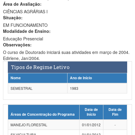
Área de Avaliação:
Ministério da Ciência, Tecnologia, Inovações e Comunicações
CIÊNCIAS AGRÁRIAS I
Situação:
Ministério do Meio Ambiente
EM FUNCIONAMENTO
Modalidade de Ensino:
Ministério do Turismo
Educação Presencial
Ministério do Desenvolvimento Regional
Observações:
O curso de Doutorado iniciará suas atividades em março de 2004.
Controladoria-Geral da União
Edirlene, Jan/2004.
Tipos de Regime Letivo
Ministério da Mulher, da Família e dos Direitos Humanos
Nome
Ano de Início
Secretaria-Geral
SEMESTRAL
1983
Secretaria de Governo
Gabinete de Segurança Institucional
Data de
Data de
Áreas de Concentração do Programa
Início
Fim
Advocacia-Geral da União
MANEJO FLORESTAL
01/01/2012
-
Banco Central do Brasil
SILVICULTURA
01/01/2012
-