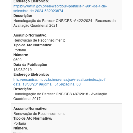
Endereço Eletrônico:
https://www.in.gov.br/en/web/dou/-/portaria-n-901-de-4-de-
setembro-de-2024-582923874
Descrição:
Homologação do Parecer CNE/CES nº 422/2024 - Recursos da
Avaliação Quadrienal 2021
Assunto Normativo:
Renovação de Reconhecimento
Tipo de Ato Normativo:
Portaria
Número:
0609
Data da Publicação:
18/03/2019
Endereço Eletrônico:
http://pesquisa.in.gov.br/imprensa/jsp/visualiza/index.jsp?
data=18/03/2019&jornal=515&pagina=63
Descrição:
Homologação do Parecer CNE/CES 487/2018 - Avaliação
Quadrienal 2017
Assunto Normativo:
Renovação de Reconhecimento
Tipo de Ato Normativo:
Portaria
Número:
0656