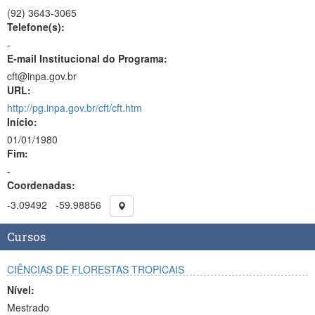
(92)
3643-3065
Telefone(s):
-
E-mail Institucional do Programa:
cft@inpa.gov.br
URL:
http://pg.inpa.gov.br/cft/cft.htm
Início:
01/01/1980
Fim:
-
Coordenadas:
-3.09492
-59.98856
Cursos
CIÊNCIAS DE FLORESTAS TROPICAIS
Nível:
Mestrado