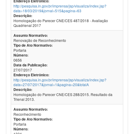
Endereço Eletrônico:
http://pesquisa.in.gov.br/imprensa/jsp/visualiza/index.jsp?
data=18/03/2019&jornal=515&pagina=63
Descrição:
Homologação do Parecer CNE/CES 487/2018 - Avaliação
Quadrienal 2017
Assunto Normativo:
Renovação de Reconhecimento
Tipo de Ato Normativo:
Portaria
Número:
0656
Data da Publicação:
27/07/2017
Endereço Eletrônico:
http://pesquisa.in.gov.br/imprensa/jsp/visualiza/index.jsp?
data=27/07/2017&jornal=1&pagina=20&totalA
Descrição:
Homologação do Parecer CNE/CES 288/2015. Resultado da
Trienal 2013.
Assunto Normativo:
Reconhecimento
Tipo de Ato Normativo:
Portaria
Número:
1324