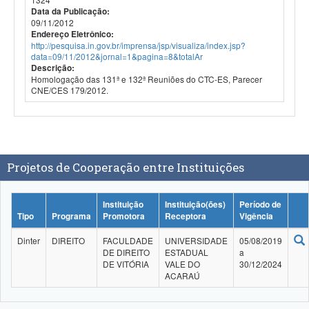
Data da Publicação:
09/11/2012
Endereço Eletrônico:
http://pesquisa.in.gov.br/imprensa/jsp/visualiza/index.jsp?
data=09/11/2012&jornal=1&pagina=8&totalAr
Descrição:
Homologação das 131ª e 132ª Reuniões do CTC-ES, Parecer
CNE/CES 179/2012.
Projetos de Cooperação entre Instituições
Instituição
Instituição(ões)
Período de
Tipo
Programa
Promotora
Receptora
Vigência
Dinter
DIREITO
FACULDADE
UNIVERSIDADE
05/08/2019
DE DIREITO
ESTADUAL
a
DE VITÓRIA
VALE DO
30/12/2024
ACARAÚ