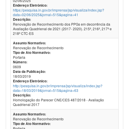
02/06/2025
Endereço Eletrônico:
https://pesquisa.in.gov.br/imprensa/jsp/visualiza/index.jsp?
data=02/06/2025&jornal=515&pagina=41
Descrição:
Renovação de Reconhecimento dos PPGs em decorrência da
Avaliação Quadrienal de 2021 (2017- 2020). 215ª, 216ª, 217ª e
218ª CTC-ES
Assunto Normativo:
Renovação de Reconhecimento
Tipo de Ato Normativo:
Portaria
Número:
0609
Data da Publicação:
18/03/2019
Endereço Eletrônico:
http://pesquisa.in.gov.br/imprensa/jsp/visualiza/index.jsp?
data=18/03/2019&jornal=515&pagina=63
Descrição:
Homologação do Parecer CNE/CES 487/2018 - Avaliação
Quadrienal 2017
Assunto Normativo:
Renovação de Reconhecimento
Tipo de Ato Normativo:
Portaria