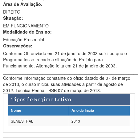
Área de Avaliação:
Ministério da Ciência, Tecnologia, Inovações e Comunicações
DIREITO
Situação:
Ministério do Meio Ambiente
EM FUNCIONAMENTO
Modalidade de Ensino:
Ministério do Turismo
Educação Presencial
Ministério do Desenvolvimento Regional
Observações:
Conforme Of. enviado em 21 de janeiro de 2003 solicitou que o
Controladoria-Geral da União
Programa fosse trocado a situação de Projeto para
Funcionamento. Alteração feita em 21 de janeiro de 2003.
Ministério da Mulher, da Família e dos Direitos Humanos
______________________________________________________
Conforme informação constante do oficio datado de 07 de março
Secretaria-Geral
de 2013, o curso iniciou suas atividades a partir de agosto de
2012. Técnica Penha - BSB 07 de março de 2013.
Secretaria de Governo
Tipos de Regime Letivo
Gabinete de Segurança Institucional
Nome
Ano de Início
Advocacia-Geral da União
SEMESTRAL
2013
Banco Central do Brasil