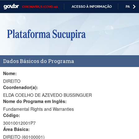
ACESSO À INFORMAÇÃO
PARTICI
CORONAVÍRUS (COVID-19)
Casa Civil
IR
PARA
Ministério da Justiça e Segurança Pública
O
CONTEÚDO
Ministério da Defesa
Ministério das Relações Exteriores
Dados Básicos do Programa
Ministério da Economia
Ministério da Infraestrutura
Nome:
DIREITO
Ministério da Agricultura, Pecuária e Abastecimento
Coordenador(a):
ELDA COELHO DE AZEVEDO BUSSINGUER
Ministério da Educação
Nome do Programa em Inglês:
Fundamental Rights and Warranties
Ministério da Cidadania
Código:
Ministério da Saúde
30010012001P7
Área Básica:
Ministério de Minas e Energia
DIREITO (60100001)