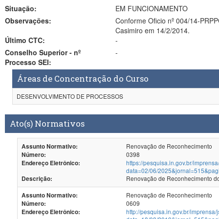
Situação:
EM FUNCIONAMENTO
Observações:
Conforme Oficio nº 004/14-PRPPG
Casimiro em 14/2/2014.
Último CTC:
-
Conselho Superior - nº
-
Processo SEI:
Áreas de Concentração do Curso
DESENVOLVIMENTO DE PROCESSOS
Ato(s) Normativos
Renovação de Reconhecimento
Assunto Normativo:
0398
Número:
https://pesquisa.in.gov.br/imprensa
Endereço Eletrônico:
data=02/06/2025&jornal=515&pag
Renovação de Reconhecimento dos
Descrição:
Renovação de Reconhecimento
Assunto Normativo:
0609
Número:
http://pesquisa.in.gov.br/imprensa/
Endereço Eletrônico: