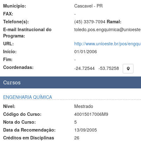
Município:
Cascavel - PR
FAX:
-
Telefone(s):
(45) 3379-7094
Ramal:
E-mail Institucional do
toledo.pos.engquimica@unioeste
Programa:
URL:
http://www.unioeste.br/pos/engqu
Início:
01/01/2006
Fim:
-
Coordenadas:
-24.72544
-53.75258
Cursos
ENGENHARIA QUÍMICA
Nível:
Mestrado
Código do Curso:
40015017006M9
Nota do Curso:
5
Data da Recomendação:
13/09/2005
Créditos em Disciplinas
26