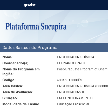
Casa Civil
Ministério da Justiça e
Segurança Pública
Ministério da Agricultura,
Ministério da Educação
Pecuária e Abastecimento
Ministério do Meio Ambiente
Ministério do Turismo
Dados Básicos do Programa
Secretaria de Governo
Gabinete de Segurança
Institucional
Nome:
ENGENHARIA QUÍMICA
Coordenador(a):
FERNANDO PALU
Nome do Programa em
Post-Graduate Program of Chemi
Inglês:
Código:
40015017006P9
Área Básica:
ENGENHARIA QUÍMICA (306000
Área de Avaliação:
ENGENHARIAS II
Situação:
EM FUNCIONAMENTO
Modalidade de Ensino:
Educação Presencial