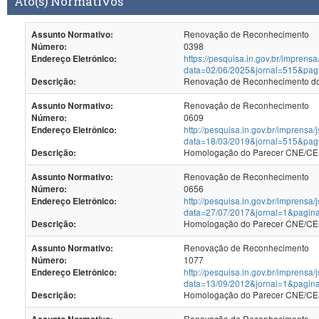
Ato(s) Normativos
Renovação de Reconhecimento
Assunto Normativo:
0398
Número:
https://pesquisa.in.gov.br/imprensa
Endereço Eletrônico:
data=02/06/2025&jornal=515&pag
Renovação de Reconhecimento dos
Descrição:
Renovação de Reconhecimento
Assunto Normativo:
0609
Número:
http://pesquisa.in.gov.br/imprensa/
Endereço Eletrônico:
data=18/03/2019&jornal=515&pag
Homologação do Parecer CNE/CES
Descrição:
Renovação de Reconhecimento
Assunto Normativo:
0656
Número:
http://pesquisa.in.gov.br/imprensa/
Endereço Eletrônico:
data=27/07/2017&jornal=1&pagin
Homologação do Parecer CNE/CES 
Descrição:
Renovação de Reconhecimento
Assunto Normativo:
1077
Número:
http://pesquisa.in.gov.br/imprensa/
Endereço Eletrônico:
data=13/09/2012&jornal=1&pagin
Homologação do Parecer CNE/CES 
Descrição:
Renovação de Reconhecimento