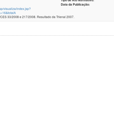
Tipo de Ato Normativo:
Data da Publicação:
jsp/visualiza/index.jsp?
a=16&totalA
ES 33/2008 e 217/2008. Resultado da Trienal 2007.