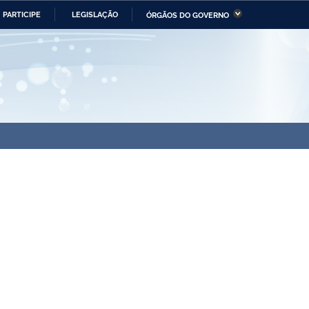
PARTICIPE
LEGISLAÇÃO
ÓRGÃOS DO GOVERNO
stério da Economia
Ministério da Infraestrutura
stério de Minas e Energia
Ministério da Ciência,
Tecnologia, Inovações e
Comunicações
tério da Mulher, da Família
Secretaria-Geral
s Direitos Humanos
lto