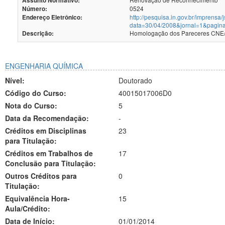
Assunto Normativo:
0524
Número:
http://pesquisa.in.gov.br/imprensa/
Endereço Eletrônico:
data=30/04/2008&jornal=1&pagin
Homologação dos Pareceres CNE/C
Descrição:
ENGENHARIA QUÍMICA
Nível:
Doutorado
Código do Curso:
40015017006D0
Nota do Curso:
5
Data da Recomendação:
-
Créditos em Disciplinas
23
para Titulação:
Créditos em Trabalhos de
17
Conclusão para Titulação:
Outros Créditos para
0
Titulação:
Equivalência Hora-
15
Aula/Crédito:
Data de Início:
01/01/2014