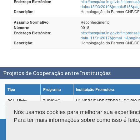
http://pesquisa.in.gov.br/imprensa/
Endereço Eletrônico:
data=18/03/2019&jornal=515&pag
Homologação do Parecer CNE/CES
Descrição:
Reconhecimento
Assunto Normativo:
0018
Número:
http://pesquisa.in.gov.br/imprensa/
Endereço Eletrônico:
data=11/01/2017&jornal=1&pagin
Homologação do Parecer CNE/CES
Descrição:
Projetos de Cooperação entre Instituições
Tipo
Programa
Instituição Promotora
PCI - Minter
TURISMO
UNIVERSIDADE FEDERAL DO RIO
Nós usamos cookies para melhorar sua experiência 
Para ter mais informações sobre como isso é feit