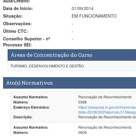
Aula/Crédito:
Data de Início:
01/09/2014
Situação:
EM FUNCIONAMENTO
Observações:
-
Último CTC:
-
Conselho Superior - nº
-
Processo SEI:
Áreas de Concentração do Curso
TURISMO, DESENVOLVIMENTO E GESTÃO
Ato(s) Normativos
Renovação de Reconhecimento
Assunto Normativo:
0398
Número:
https://pesquisa.in.gov.br/imprensa
Endereço Eletrônico:
data=02/06/2025&jornal=515&pag
Renovação de Reconhecimento dos
Descrição:
Renovação de Reconhecimento
Assunto Normativo:
0609
Número: