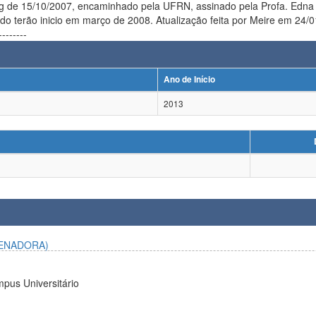
inhado pela UFRN, assinado pela Profa. Edna Maria da Silva-Pró-Reitora de Pós-Graduação, informa que as
 de 2008. Atualização feita por Meire em 24/01/2008. ----------------------------------------------------------------
--------
Ano de Início
2013
ENADORA)
pus Universitário