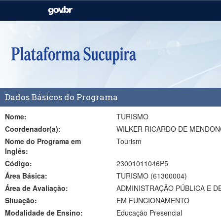
Casa Civil
Ministério da Justiça e
Segurança Pública
Ministério da Agricultura,
Ministério da Educação
Pecuária e Abastecimento
Ministério do Meio Ambiente
Ministério do Turismo
Dados Básicos do Programa
Secretaria de Governo
Gabinete de Segurança
Institucional
Nome:
TURISMO
Coordenador(a):
WILKER RICARDO DE MENDO
Nome do Programa em
Tourism
Inglês:
Código:
23001011046P5
Área Básica:
TURISMO (61300004)
Área de Avaliação:
ADMINISTRAÇÃO PÚBLICA E D
Situação:
EM FUNCIONAMENTO
Modalidade de Ensino:
Educação Presencial