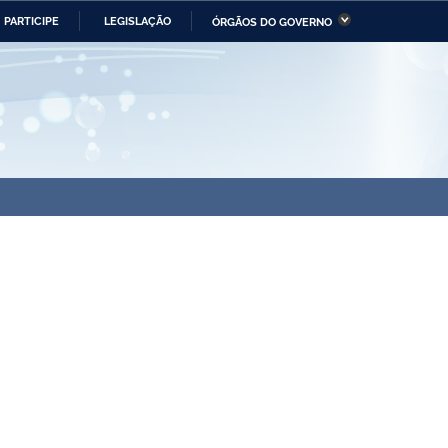
PARTICIPE
LEGISLAÇÃO
ÓRGÃOS DO GOVERNO
stério da Economia
Ministério da Infraestrutura
stério de Minas e Energia
Ministério da Ciência,
Tecnologia, Inovações e
Comunicações
tério da Mulher, da Família
Secretaria-Geral
s Direitos Humanos
lto