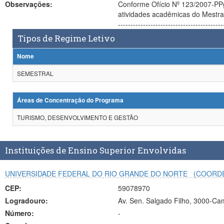
Observações:
Conforme Ofício Nº 123/2007-PPg de 15/10/2007, encam
atividades acadêmicas do Mestrado terão inicio em março
------------------------------------------
Tipos de Regime Letivo
Nome
SEMESTRAL
Áreas de Concentração do Programa
TURISMO, DESENVOLVIMENTO E GESTÃO
Instituições de Ensino Superior Envolvidas
UNIVERSIDADE FEDERAL DO RIO GRANDE DO NORTE
(COORD
CEP:
59078970
Logradouro:
Av. Sen. Salgado Filho, 3000-Cam
Número:
-