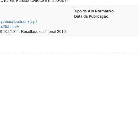
 CTC-ES, Parecer CNE/CES nº 250/2014.
Tipo de Ato Normativo:
Data da Publicação:
jsp/visualiza/index.jsp?
a=25&totalA
102/2011. Resultado da Trienal 2010