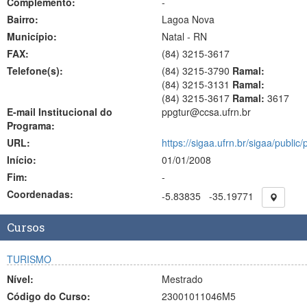
Complemento:
-
Bairro:
Lagoa Nova
Município:
Natal - RN
FAX:
(84)
3215-3617
Telefone(s):
(84) 3215-3790
Ramal:
(84) 3215-3131
Ramal:
(84) 3215-3617
Ramal:
3617
E-mail Institucional do
ppgtur@ccsa.ufrn.br
Programa:
URL:
https://sigaa.ufrn.br/sigaa/public
Início:
01/01/2008
Fim:
-
Coordenadas:
-5.83835
-35.19771
Cursos
TURISMO
Nível:
Mestrado
Código do Curso:
23001011046M5