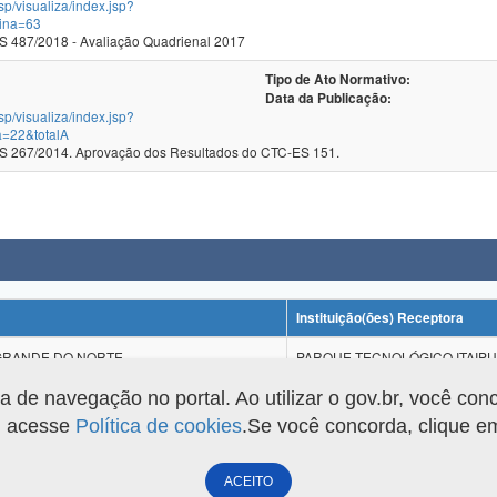
jsp/visualiza/index.jsp?
ina=63
 487/2018 - Avaliação Quadrienal 2017
Tipo de Ato Normativo:
Data da Publicação:
jsp/visualiza/index.jsp?
a=22&totalA
 267/2014. Aprovação dos Resultados do CTC-ES 151.
Instituição(ões) Receptora
 GRANDE DO NORTE
PARQUE TECNOLÓGICO ITAIPU 
de navegação no portal. Ao utilizar o gov.br, você con
o, acesse
Política de cookies
.Se você concorda, clique 
ACEITO