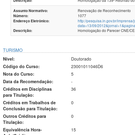
Homologação da 139ª Reunião do
Descrição:
Renovação de Reconhecimento
Assunto Normativo:
1077
Número:
http://pesquisa.in.gov.br/imprensa/
Endereço Eletrônico:
data=13/09/2012&jornal=1&pagin
Homologação do Parecer CNE/CES 
Descrição:
TURISMO
Nível:
Doutorado
Código do Curso:
23001011046D6
Nota do Curso:
5
Data da Recomendação:
-
Créditos em Disciplinas
36
para Titulação:
Créditos em Trabalhos de
0
Conclusão para Titulação:
Outros Créditos para
0
Titulação:
Equivalência Hora-
15