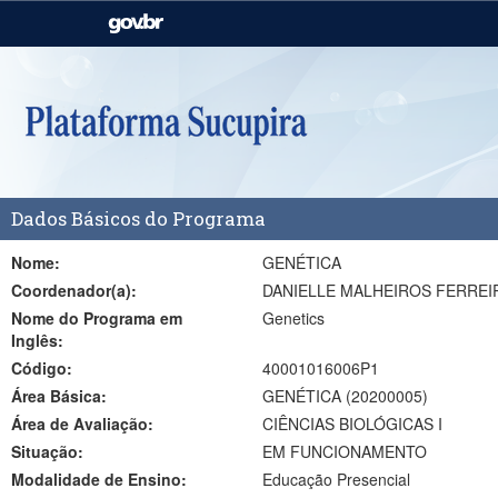
Casa Civil
Ministério da Justiça e
Segurança Pública
Ministério da Agricultura,
Ministério da Educação
Pecuária e Abastecimento
Ministério do Meio Ambiente
Ministério do Turismo
Dados Básicos do Programa
Secretaria de Governo
Gabinete de Segurança
Institucional
Nome:
GENÉTICA
Coordenador(a):
DANIELLE MALHEIROS FERREI
Nome do Programa em
Genetics
Inglês:
Código:
40001016006P1
Área Básica:
GENÉTICA (20200005)
Área de Avaliação:
CIÊNCIAS BIOLÓGICAS I
Situação:
EM FUNCIONAMENTO
Modalidade de Ensino:
Educação Presencial