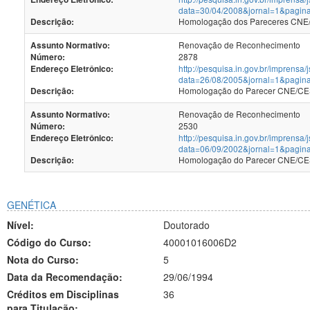
data=30/04/2008&jornal=1&pagin
Homologação dos Pareceres CNE/C
Descrição:
Renovação de Reconhecimento
Assunto Normativo:
2878
Número:
http://pesquisa.in.gov.br/imprensa/
Endereço Eletrônico:
data=26/08/2005&jornal=1&pagin
Homologação do Parecer CNE/CES 
Descrição:
Renovação de Reconhecimento
Assunto Normativo:
2530
Número:
http://pesquisa.in.gov.br/imprensa/
Endereço Eletrônico:
data=06/09/2002&jornal=1&pagin
Homologação do Parecer CNE/CES 
Descrição:
GENÉTICA
Nível:
Doutorado
Código do Curso:
40001016006D2
Nota do Curso:
5
Data da Recomendação:
29/06/1994
Créditos em Disciplinas
36
para Titulação: