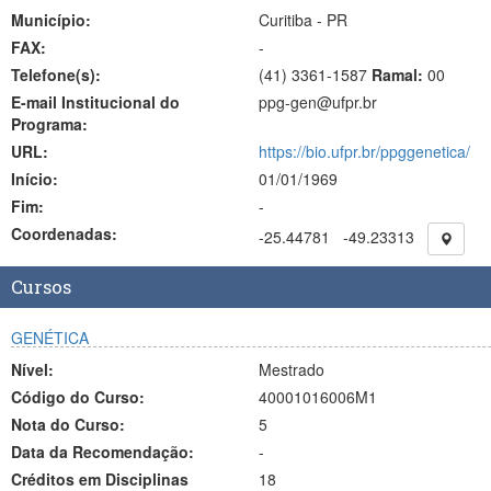
Município:
Curitiba - PR
FAX:
-
Telefone(s):
(41) 3361-1587
Ramal:
00
E-mail Institucional do
ppg-gen@ufpr.br
Programa:
URL:
https://bio.ufpr.br/ppggenetica/
Início:
01/01/1969
Fim:
-
Coordenadas:
-25.44781
-49.23313
Cursos
GENÉTICA
Nível:
Mestrado
Código do Curso:
40001016006M1
Nota do Curso:
5
Data da Recomendação:
-
Créditos em Disciplinas
18