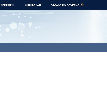
PARTICIPE
LEGISLAÇÃO
ÓRGÃOS DO GOVERNO
stério da Economia
Ministério da Infraestrutura
stério de Minas e Energia
Ministério da Ciência,
Tecnologia, Inovações e
Comunicações
tério da Mulher, da Família
Secretaria-Geral
s Direitos Humanos
lto