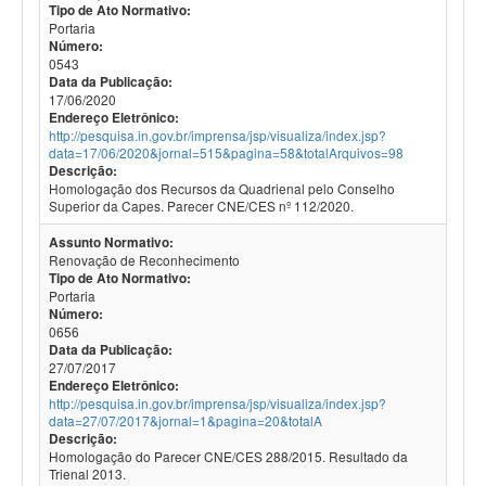
Tipo de Ato Normativo:
Portaria
Número:
0543
Data da Publicação:
17/06/2020
Endereço Eletrônico:
http://pesquisa.in.gov.br/imprensa/jsp/visualiza/index.jsp?
data=17/06/2020&jornal=515&pagina=58&totalArquivos=98
Descrição:
Homologação dos Recursos da Quadrienal pelo Conselho
Superior da Capes. Parecer CNE/CES nº 112/2020.
Assunto Normativo:
Renovação de Reconhecimento
Tipo de Ato Normativo:
Portaria
Número:
0656
Data da Publicação:
27/07/2017
Endereço Eletrônico:
http://pesquisa.in.gov.br/imprensa/jsp/visualiza/index.jsp?
data=27/07/2017&jornal=1&pagina=20&totalA
Descrição:
Homologação do Parecer CNE/CES 288/2015. Resultado da
Trienal 2013.