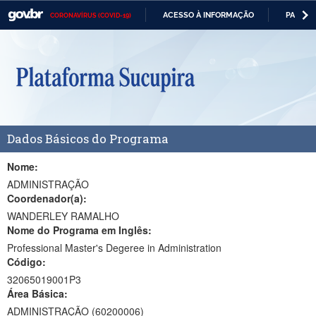
ACESSO À INFORMAÇÃO
PARTICI
CORONAVÍRUS (COVID-19)
Casa Civil
IR
PARA
Ministério da Justiça e Segurança Pública
O
CONTEÚDO
Ministério da Defesa
Ministério das Relações Exteriores
Dados Básicos do Programa
Ministério da Economia
Ministério da Infraestrutura
Nome:
ADMINISTRAÇÃO
Ministério da Agricultura, Pecuária e Abastecimento
Coordenador(a):
WANDERLEY RAMALHO
Ministério da Educação
Nome do Programa em Inglês:
Professional Master's Degeree in Administration
Ministério da Cidadania
Código:
Ministério da Saúde
32065019001P3
Área Básica:
Ministério de Minas e Energia
ADMINISTRAÇÃO (60200006)