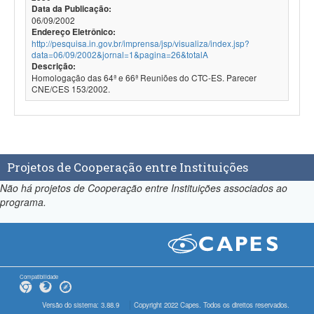
Data da Publicação:
06/09/2002
Endereço Eletrônico:
http://pesquisa.in.gov.br/imprensa/jsp/visualiza/index.jsp?
data=06/09/2002&jornal=1&pagina=26&totalA
Descrição:
Homologação das 64ª e 66ª Reuniões do CTC-ES. Parecer
CNE/CES 153/2002.
Projetos de Cooperação entre Instituições
Não há projetos de Cooperação entre Instituições associados ao
programa.
Compatibilidade
Versão do sistema: 3.88.9
Copyright 2022 Capes. Todos os direitos reservados.