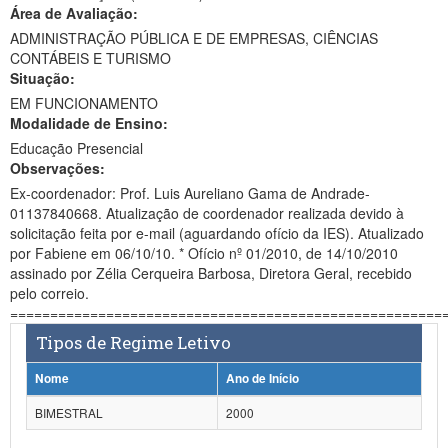
Área de Avaliação:
Ministério da Ciência, Tecnologia, Inovações e Comunicações
ADMINISTRAÇÃO PÚBLICA E DE EMPRESAS, CIÊNCIAS
CONTÁBEIS E TURISMO
Ministério do Meio Ambiente
Situação:
EM FUNCIONAMENTO
Ministério do Turismo
Modalidade de Ensino:
Ministério do Desenvolvimento Regional
Educação Presencial
Observações:
Controladoria-Geral da União
Ex-coordenador: Prof. Luis Aureliano Gama de Andrade-
01137840668. Atualização de coordenador realizada devido à
Ministério da Mulher, da Família e dos Direitos Humanos
solicitação feita por e-mail (aguardando ofício da IES). Atualizado
por Fabiene em 06/10/10. * Ofício nº 01/2010, de 14/10/2010
Secretaria-Geral
assinado por Zélia Cerqueira Barbosa, Diretora Geral, recebido
pelo correio.
Secretaria de Governo
======================================================
Tipos de Regime Letivo
Gabinete de Segurança Institucional
Nome
Ano de Início
Advocacia-Geral da União
BIMESTRAL
2000
Banco Central do Brasil