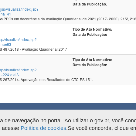
Data da Publicação:
/jsp/visualiza/index.jsp?
ina=41
 PPGs em decorrência da Avaliação Quadrienal de 2021 (2017- 2020). 215ª, 216
Tipo de Ato Normativo:
Data da Publicação:
jsp/visualiza/index.jsp?
ina=63
 487/2018 - Avaliação Quadrienal 2017
Tipo de Ato Normativo:
Data da Publicação:
jsp/visualiza/index.jsp?
a=22&totalA
 267/2014. Aprovação dos Resultados do CTC-ES 151.
rama.
de navegação no portal. Ao utilizar o gov.br, você con
o, acesse
Política de cookies
.Se você concorda, clique 