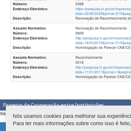
0398
Número:
https://pesquisa.in.gov.br/imprensa
Endereço Eletrônico:
data=02/06/2025&jornal=515&pag
Renovação de Reconhecimento dos
Descrição:
Renovação de Reconhecimento
Assunto Normativo:
0609
Número:
http://pesquisa.in.gov.br/imprensa/
Endereço Eletrônico:
data=18/03/2019&jornal=515&pag
Homologação do Parecer CNE/CES
Descrição:
Reconhecimento
Assunto Normativo:
0018
Número:
http://pesquisa.in.gov.br/imprensa/
Endereço Eletrônico:
data=11/01/2017&jornal=1&pagin
Homologação do Parecer CNE/CES
Descrição:
Projetos de Cooperação entre Instituições
Não há projetos de Cooperação entre Instituições associados ao prog
Nós usamos cookies para melhorar sua experiência 
Para ter mais informações sobre como isso é feit