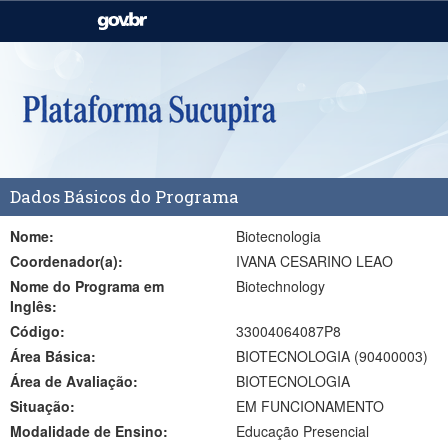
Casa Civil
Ministério da Justiça e
Segurança Pública
Ministério da Agricultura,
Ministério da Educação
Pecuária e Abastecimento
Ministério do Meio Ambiente
Ministério do Turismo
Dados Básicos do Programa
Secretaria de Governo
Gabinete de Segurança
Institucional
Nome:
Biotecnologia
Coordenador(a):
IVANA CESARINO LEAO
Nome do Programa em
Biotechnology
Inglês:
Código:
33004064087P8
Área Básica:
BIOTECNOLOGIA (90400003)
Área de Avaliação:
BIOTECNOLOGIA
Situação:
EM FUNCIONAMENTO
Modalidade de Ensino:
Educação Presencial