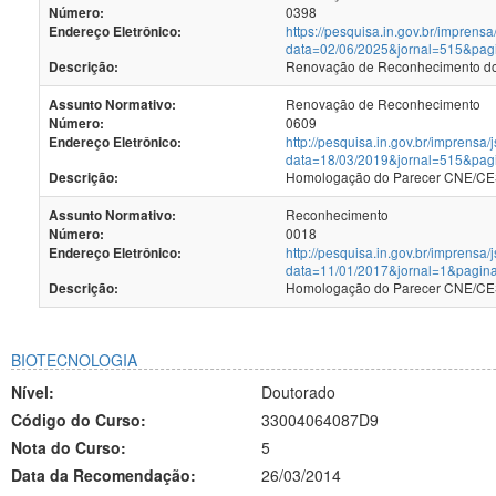
0398
Número:
https://pesquisa.in.gov.br/imprensa
Endereço Eletrônico:
data=02/06/2025&jornal=515&pag
Renovação de Reconhecimento dos
Descrição:
Renovação de Reconhecimento
Assunto Normativo:
0609
Número:
http://pesquisa.in.gov.br/imprensa/
Endereço Eletrônico:
data=18/03/2019&jornal=515&pag
Homologação do Parecer CNE/CES
Descrição:
Reconhecimento
Assunto Normativo:
0018
Número:
http://pesquisa.in.gov.br/imprensa/
Endereço Eletrônico:
data=11/01/2017&jornal=1&pagin
Homologação do Parecer CNE/CES
Descrição:
BIOTECNOLOGIA
Nível:
Doutorado
Código do Curso:
33004064087D9
Nota do Curso:
5
Data da Recomendação:
26/03/2014