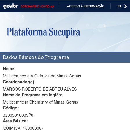
ACESSO À INFORMAÇÃO
PARTICI
CORONAVÍRUS (COVID-19)
Casa Civil
IR
PARA
Ministério da Justiça e Segurança Pública
O
CONTEÚDO
Ministério da Defesa
Ministério das Relações Exteriores
Dados Básicos do Programa
Ministério da Economia
Ministério da Infraestrutura
Nome:
Multicêntrico em Química de Minas Gerais
Ministério da Agricultura, Pecuária e Abastecimento
Coordenador(a):
MARCOS ROBERTO DE ABREU ALVES
Ministério da Educação
Nome do Programa em Inglês:
Multicentric in Chemistry of Minas Gerais
Ministério da Cidadania
Código:
Ministério da Saúde
32005016039P0
Área Básica:
Ministério de Minas e Energia
QUÍMICA (10600000)