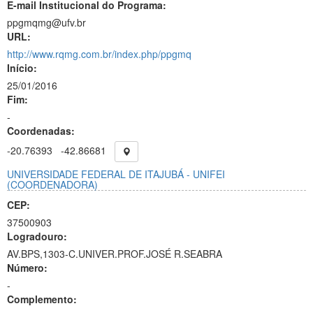
E-mail Institucional do Programa:
ppgmqmg@ufv.br
URL:
http://www.rqmg.com.br/index.php/ppgmq
Início:
25/01/2016
Fim:
-
Coordenadas:
-20.76393
-42.86681
UNIVERSIDADE FEDERAL DE ITAJUBÁ - UNIFEI
(COORDENADORA)
CEP:
37500903
Logradouro:
AV.BPS,1303-C.UNIVER.PROF.JOSÉ R.SEABRA
Número:
-
Complemento: