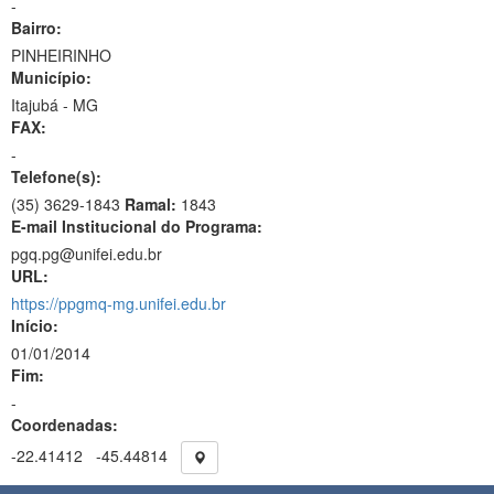
-
Bairro:
PINHEIRINHO
Município:
Itajubá - MG
FAX:
-
Telefone(s):
(35) 3629-1843
Ramal:
1843
E-mail Institucional do Programa:
pgq.pg@unifei.edu.br
URL:
https://ppgmq-mg.unifei.edu.br
Início:
01/01/2014
Fim:
-
Coordenadas:
-22.41412
-45.44814