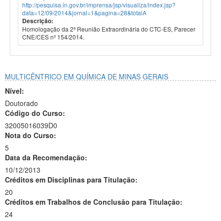
http://pesquisa.in.gov.br/imprensa/jsp/visualiza/index.jsp?
data=12/09/2014&jornal=1&pagina=28&totalA
Descrição:
Homologação da 2ª Reunião Extraordinária do CTC-ES, Parecer
CNE/CES nº 154/2014.
MULTICÊNTRICO EM QUÍMICA DE MINAS GERAIS
Nível:
Doutorado
Código do Curso:
32005016039D0
Nota do Curso:
5
Data da Recomendação:
10/12/2013
Créditos em Disciplinas para Titulação:
20
Créditos em Trabalhos de Conclusão para Titulação:
24