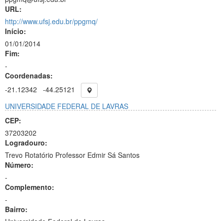
URL:
http://www.ufsj.edu.br/ppgmq/
Início:
01/01/2014
Fim:
-
Coordenadas:
-21.12342
-44.25121
UNIVERSIDADE FEDERAL DE LAVRAS
CEP:
37203202
Logradouro:
Trevo Rotatório Professor Edmir Sá Santos
Número:
-
Complemento:
-
Bairro: