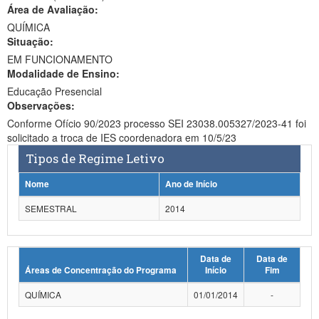
Área de Avaliação:
Ministério da Ciência, Tecnologia, Inovações e Comunicações
QUÍMICA
Situação:
Ministério do Meio Ambiente
EM FUNCIONAMENTO
Modalidade de Ensino:
Ministério do Turismo
Educação Presencial
Ministério do Desenvolvimento Regional
Observações:
Conforme Ofício 90/2023 processo SEI 23038.005327/2023-41 foi
Controladoria-Geral da União
solicitado a troca de IES coordenadora em 10/5/23
Tipos de Regime Letivo
Ministério da Mulher, da Família e dos Direitos Humanos
Nome
Ano de Início
Secretaria-Geral
SEMESTRAL
2014
Secretaria de Governo
Gabinete de Segurança Institucional
Data de
Data de
Áreas de Concentração do Programa
Início
Fim
Advocacia-Geral da União
QUÍMICA
01/01/2014
-
Banco Central do Brasil