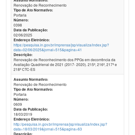
Assunto Normativo:
Renovação de Reconhecimento
Tipo de Ato Normativo:
Portaria
Número:
0398
Data da Publicação:
02/06/2025
Endereço Eletrônico:
https://pesquisa.in.gov.br/imprensa/jsp/visualiza/index.jsp?
data=02/06/2025&jornal=515&pagina=41
Descrição:
Renovação de Reconhecimento dos PPGs em decorrência da
Avaliação Quadrienal de 2021 (2017- 2020). 215ª, 216ª, 217ª e
218ª CTC-ES
Assunto Normativo:
Renovação de Reconhecimento
Tipo de Ato Normativo:
Portaria
Número:
0609
Data da Publicação:
18/03/2019
Endereço Eletrônico:
http://pesquisa.in.gov.br/imprensa/jsp/visualiza/index.jsp?
data=18/03/2019&jornal=515&pagina=63
Descrição: