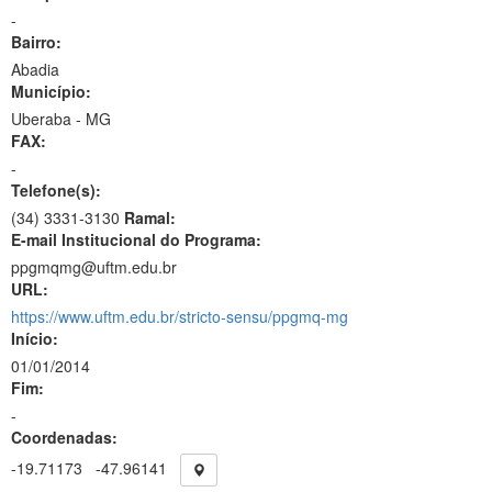
-
Bairro:
Abadia
Município:
Uberaba - MG
FAX:
-
Telefone(s):
(34) 3331-3130
Ramal:
E-mail Institucional do Programa:
ppgmqmg@uftm.edu.br
URL:
https://www.uftm.edu.br/stricto-sensu/ppgmq-mg
Início:
01/01/2014
Fim:
-
Coordenadas:
-19.71173
-47.96141