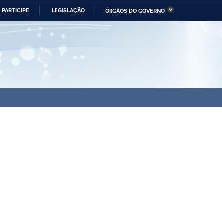
PARTICIPE
LEGISLAÇÃO
ÓRGÃOS DO GOVERNO
stério da Economia
Ministério da Infraestrutura
stério de Minas e Energia
Ministério da Ciência,
Tecnologia, Inovações e
Comunicações
tério da Mulher, da Família
Secretaria-Geral
s Direitos Humanos
lto