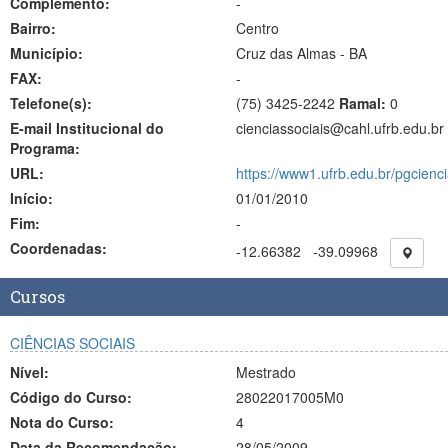
Complemento:
-
Bairro:
Centro
Município:
Cruz das Almas - BA
FAX:
-
Telefone(s):
(75) 3425-2242
Ramal:
0
E-mail Institucional do
cienciassociais@cahl.ufrb.edu.br
Programa:
URL:
https://www1.ufrb.edu.br/pgcienci
Início:
01/01/2010
Fim:
-
Coordenadas:
-12.66382
-39.09968
Cursos
CIÊNCIAS SOCIAIS
Nível:
Mestrado
Código do Curso:
28022017005M0
Nota do Curso:
4
Data da Recomendação:
28/05/2009