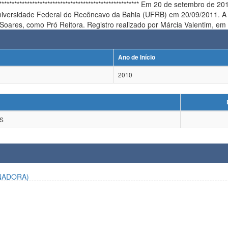
****************** Em 20 de setembro de 2011, fomos informamos sobre a saída, do Cargo de Pró-Reitor de
iversidade Federal do Recôncavo da Bahia (UFRB) em 20/09/2011. A
 Soares, como Pró Reitora. Registro realizado por Márcia Valentim, em
Ano de Início
2010
S
NADORA)