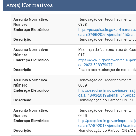
Ato(s) Normativos
Renovação de Reconhecimento
Assunto Normativo:
0398
Número:
https://pesquisa.in.gov.br/imprensa
Endereço Eletrônico:
data=02/06/2025&jornal=515&pag
Renovação de Reconhecimento dos
Descrição:
Mudança de Nomenclatura de Cur
Assunto Normativo:
0171
Número:
https://www.in.gov.br/web/dou/-/p
Endereço Eletrônico:
de-2023-508079077
Estabelece mudanças de nomenclat
Descrição:
Renovação de Reconhecimento
Assunto Normativo:
0609
Número:
http://pesquisa.in.gov.br/imprensa/
Endereço Eletrônico:
data=18/03/2019&jornal=515&pag
Homologação do Parecer CNE/CES
Descrição:
Renovação de Reconhecimento
Assunto Normativo:
0656
Número:
http://pesquisa.in.gov.br/imprensa/
Endereço Eletrônico:
data=27/07/2017&jornal=1&pagin
Homologação do Parecer CNE/CES 
Descrição: