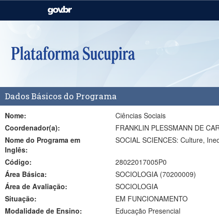
Casa Civil
Ministério da Justiça e
Segurança Pública
Ministério da Agricultura,
Ministério da Educação
Pecuária e Abastecimento
Ministério do Meio Ambiente
Ministério do Turismo
Dados Básicos do Programa
Secretaria de Governo
Gabinete de Segurança
Institucional
Nome:
Ciências Sociais
Coordenador(a):
FRANKLIN PLESSMANN DE CA
Nome do Programa em
SOCIAL SCIENCES: Culture, Ineq
Inglês:
Código:
28022017005P0
Área Básica:
SOCIOLOGIA (70200009)
Área de Avaliação:
SOCIOLOGIA
Situação:
EM FUNCIONAMENTO
Modalidade de Ensino:
Educação Presencial