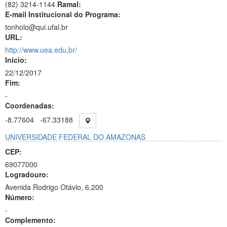
(82) 3214-1144
Ramal:
E-mail Institucional do Programa:
tonholo@qui.ufal.br
URL:
http://www.uea.edu.br/
Início:
22/12/2017
Fim:
-
Coordenadas:
-8.77604
-67.33188
UNIVERSIDADE FEDERAL DO AMAZONAS
CEP:
69077000
Logradouro:
Avenida Rodrigo Otávio, 6.200
Número:
-
Complemento: