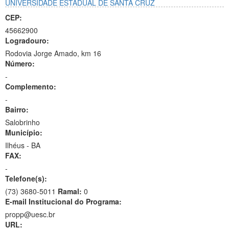
UNIVERSIDADE ESTADUAL DE SANTA CRUZ
CEP:
45662900
Logradouro:
Rodovia Jorge Amado, km 16
Número:
-
Complemento:
-
Bairro:
Salobrinho
Município:
Ilhéus - BA
FAX:
-
Telefone(s):
(73) 3680-5011
Ramal:
0
E-mail Institucional do Programa:
propp@uesc.br
URL: