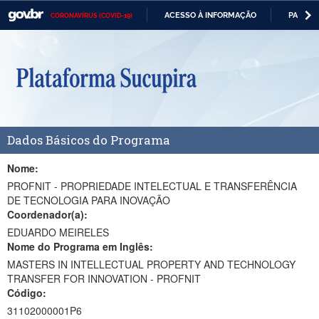
ACESSO À INFORMAÇÃO
PARTICI
CORONAVÍRUS (COVID-19)
Casa Civil
IR
PARA
Ministério da Justiça e Segurança Pública
O
CONTEÚDO
Ministério da Defesa
Ministério das Relações Exteriores
Dados Básicos do Programa
Ministério da Economia
Ministério da Infraestrutura
Nome:
PROFNIT - PROPRIEDADE INTELECTUAL E TRANSFERÊNCIA
Ministério da Agricultura, Pecuária e Abastecimento
DE TECNOLOGIA PARA INOVAÇÃO
Coordenador(a):
Ministério da Educação
EDUARDO MEIRELES
Nome do Programa em Inglês:
Ministério da Cidadania
MASTERS IN INTELLECTUAL PROPERTY AND TECHNOLOGY
TRANSFER FOR INNOVATION - PROFNIT
Ministério da Saúde
Código:
Ministério de Minas e Energia
31102000001P6