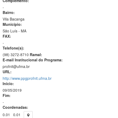
Complemento:
-
Bairro:
Vila Bacanga
Município:
São Luís - MA
FAX:
-
Telefone(s):
(98) 3272-8710
Ramal:
E-mail Institucional do Programa:
profnit@ufma.br
URL:
http://www.ppgprofnit.ufma.br
Início:
09/05/2019
Fim:
-
Coordenadas:
0.01
0.01