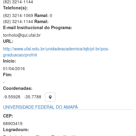
(82)
3214-1144
Telefone(s):
(82) 3214-1069
Ramal:
0
(82) 3214-1144
Ramal:
E-mail Institucional do Programa:
tonholo@qui.ufal.br
URL:
http://www.ufal.edu.br/unidadeacademica/iqb/pt-br/pos-
graduacao/profnit
Início:
01/04/2016
Fim:
-
Coordenadas:
-9.55928
-35.7788
UNIVERSIDADE FEDERAL DO AMAPÁ
CEP:
68903419
Logradouro: