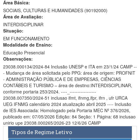
Área Básica:
Ministério da Ciência, Tecnologia, Inovações e Comunicações
SOCIAIS, CULTURAS E HUMANIDADES (90192000)
Área de Avaliação:
Ministério do Meio Ambiente
INTERDISCIPLINAR
Situação:
Ministério do Turismo
EM FUNCIONAMENTO
Modalidade de Ensino:
Ministério do Desenvolvimento Regional
Educação Presencial
Controladoria-Geral da União
Observações:
23038.000134/2024-84 Inclusão UNESP e ITA em 23/1/24 CAMP --
Ministério da Mulher, da Família e dos Direitos Humanos
- Mudança de área solicitada pelo PPG: área de origem: PROFNIT
- ADMINISTRAÇÃO PÚBLICA E DE EMPRESAS, CIÊNCIAS
Secretaria-Geral
CONTÁBEIS E TURISMO – área de destino:INTERDISCIPLINAR,
conforme portaria 253/2024. ----_-----------------
Secretaria de Governo
23038.007350/2024-51 inclusao ifmt, ifnmg,ifpr, ifrn , ufr URCA
UEG IFNMG calendário 2024 atualização abril 2025 ---- Inclusão
Gabinete de Segurança Institucional
de IES Associada: Homologado pela Portaria MEC Nº 376/2026,
publicado em: 07/05/2026 Edição: 84 Seção: 1 Página: 68 inclusao
Advocacia-Geral da União
unirio upe 23038.000265/2026-23 12/6/26 CAMP
Tipos de Regime Letivo
Banco Central do Brasil