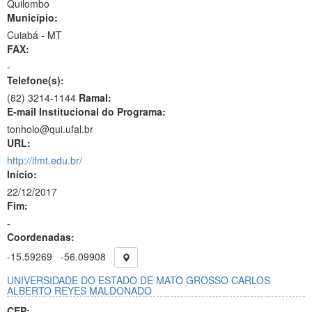
Quilombo
Município:
Cuiabá - MT
FAX:
-
Telefone(s):
(82) 3214-1144
Ramal:
E-mail Institucional do Programa:
tonholo@qui.ufal.br
URL:
http://ifmt.edu.br/
Início:
22/12/2017
Fim:
-
Coordenadas:
-15.59269
-56.09908
UNIVERSIDADE DO ESTADO DE MATO GROSSO CARLOS
ALBERTO REYES MALDONADO
CEP: