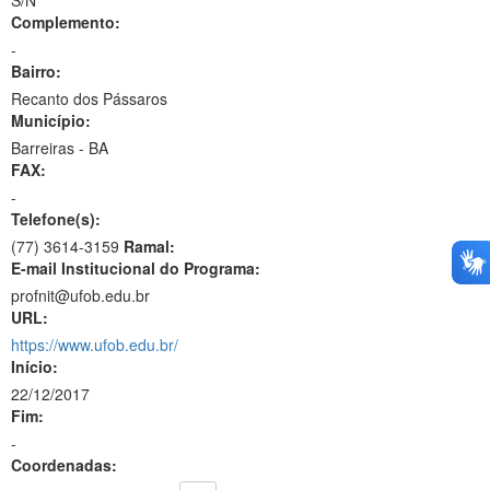
S/N
Complemento:
-
Bairro:
Recanto dos Pássaros
Município:
Barreiras - BA
FAX:
-
Telefone(s):
(77) 3614-3159
Ramal:
E-mail Institucional do Programa:
profnit@ufob.edu.br
URL:
https://www.ufob.edu.br/
Início:
22/12/2017
Fim:
-
Coordenadas: