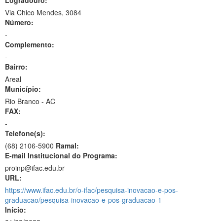
Logradouro:
Via Chico Mendes, 3084
Número:
-
Complemento:
-
Bairro:
Areal
Município:
Rio Branco - AC
FAX:
-
Telefone(s):
(68) 2106-5900
Ramal:
E-mail Institucional do Programa:
proinp@ifac.edu.br
URL:
https://www.ifac.edu.br/o-ifac/pesquisa-inovacao-e-pos-
graduacao/pesquisa-inovacao-e-pos-graduacao-1
Início: