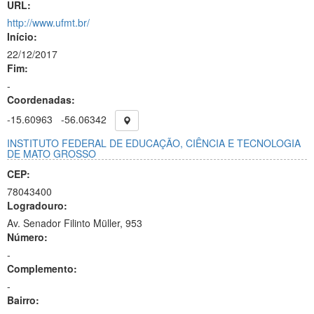
URL:
http://www.ufmt.br/
Início:
22/12/2017
Fim:
-
Coordenadas:
-15.60963
-56.06342
INSTITUTO FEDERAL DE EDUCAÇÃO, CIÊNCIA E TECNOLOGIA
DE MATO GROSSO
CEP:
78043400
Logradouro:
Av. Senador Filinto Müller, 953
Número:
-
Complemento:
-
Bairro: