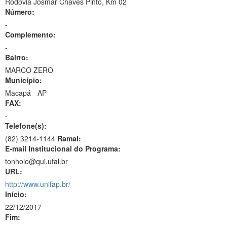
Rodovia Josmar Chaves Pinto, Km 02
Número:
-
Complemento:
-
Bairro:
MARCO ZERO
Município:
Macapá - AP
FAX:
-
Telefone(s):
(82) 3214-1144
Ramal:
E-mail Institucional do Programa:
tonholo@qui.ufal.br
URL:
http://www.unifap.br/
Início:
22/12/2017
Fim: