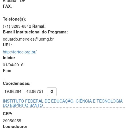
Brasília - DF
FAX:
-
Telefone(s):
(71) 3283-6842
Ramal:
E-mail Institucional do Programa:
eduardo.meireles@uemg.br
URL:
http://fortec.org.br/
Início:
01/04/2016
Fim:
-
Coordenadas:
-19.86284
-43.96751
INSTITUTO FEDERAL DE EDUCAÇÃO, CIÊNCIA E TECNOLOGIA
DO ESPÍRITO SANTO
CEP:
29056255
Logradouro: