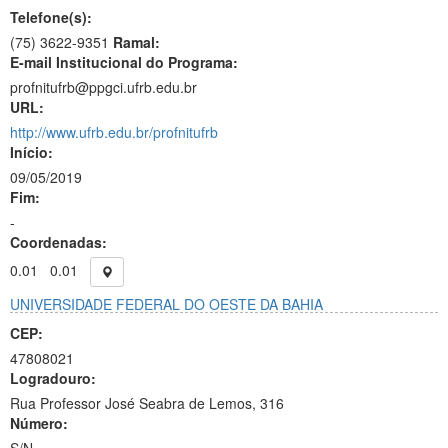
Telefone(s):
(75) 3622-9351
Ramal:
E-mail Institucional do Programa:
profnitufrb@ppgci.ufrb.edu.br
URL:
http://www.ufrb.edu.br/profnitufrb
Início:
09/05/2019
Fim:
-
Coordenadas:
0.01
0.01
UNIVERSIDADE FEDERAL DO OESTE DA BAHIA
CEP:
47808021
Logradouro:
Rua Professor José Seabra de Lemos, 316
Número: