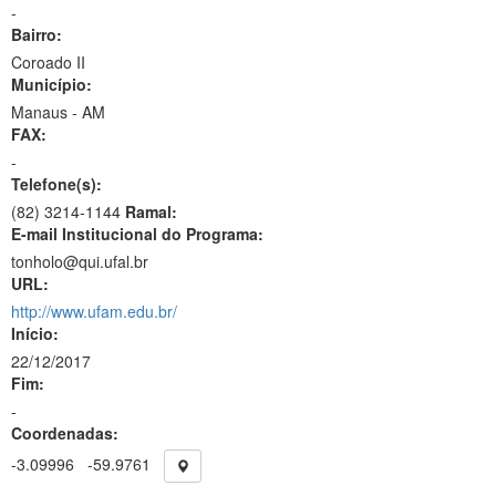
-
Bairro:
Coroado II
Município:
Manaus - AM
FAX:
-
Telefone(s):
(82) 3214-1144
Ramal:
E-mail Institucional do Programa:
tonholo@qui.ufal.br
URL:
http://www.ufam.edu.br/
Início:
22/12/2017
Fim:
-
Coordenadas:
-3.09996
-59.9761