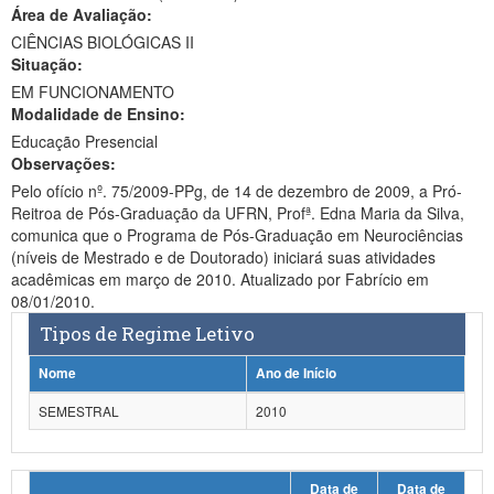
Área de Avaliação:
Ministério da Ciência, Tecnologia, Inovações e Comunicações
CIÊNCIAS BIOLÓGICAS II
Situação:
Ministério do Meio Ambiente
EM FUNCIONAMENTO
Modalidade de Ensino:
Ministério do Turismo
Educação Presencial
Ministério do Desenvolvimento Regional
Observações:
Pelo ofício nº. 75/2009-PPg, de 14 de dezembro de 2009, a Pró-
Controladoria-Geral da União
Reitroa de Pós-Graduação da UFRN, Profª. Edna Maria da Silva,
comunica que o Programa de Pós-Graduação em Neurociências
Ministério da Mulher, da Família e dos Direitos Humanos
(níveis de Mestrado e de Doutorado) iniciará suas atividades
acadêmicas em março de 2010. Atualizado por Fabrício em
Secretaria-Geral
08/01/2010.
Tipos de Regime Letivo
Secretaria de Governo
Nome
Ano de Início
Gabinete de Segurança Institucional
SEMESTRAL
2010
Advocacia-Geral da União
Banco Central do Brasil
Data de
Data de