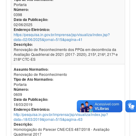
Portaria
Número:
0398
Data da Publicação:
02/06/2025
Endereço Eletrônico:
https://pesquisa.in.gov.br/imprensa/jsp/visualiza/index.jsp?
data=02/06/2025&jornal=515&pagina=41
Descrição:
Renovação de Reconhecimento dos PPGs em decorrência da
Avaliação Quadrienal de 2021 (2017- 2020). 215ª, 216ª, 217ª e
218ª CTC-ES
Assunto Normativo:
Renovação de Reconhecimento
Tipo de Ato Normativo:
Portaria
Número:
0609
Data da Publicação:
18/03/2019
Endereço Eletrônico:
http://pesquisa.in.gov.br/imprensa/jsp/visualiza/index.jsp?
data=18/03/2019&jornal=515&pagina=63
Descrição:
Homologação do Parecer CNE/CES 487/2018 - Avaliação
Quadrienal 2017