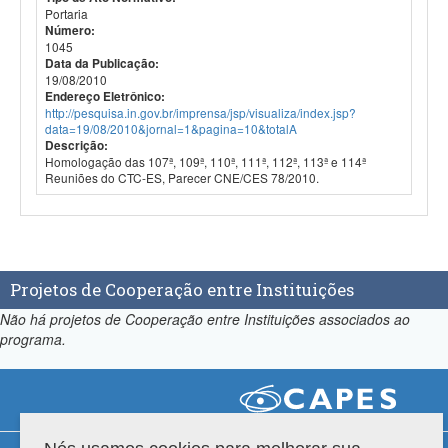
Portaria
Número:
1045
Data da Publicação:
19/08/2010
Endereço Eletrônico:
http://pesquisa.in.gov.br/imprensa/jsp/visualiza/index.jsp?
data=19/08/2010&jornal=1&pagina=10&totalA
Descrição:
Homologação das 107ª, 109ª, 110ª, 111ª, 112ª, 113ª e 114ª
Reuniões do CTC-ES, Parecer CNE/CES 78/2010.
Projetos de Cooperação entre Instituições
Não há projetos de Cooperação entre Instituições associados ao
programa.
Compatibilidade