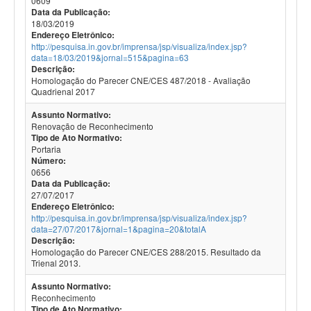
0609
Data da Publicação:
18/03/2019
Endereço Eletrônico:
http://pesquisa.in.gov.br/imprensa/jsp/visualiza/index.jsp?
data=18/03/2019&jornal=515&pagina=63
Descrição:
Homologação do Parecer CNE/CES 487/2018 - Avaliação
Quadrienal 2017
Assunto Normativo:
Renovação de Reconhecimento
Tipo de Ato Normativo:
Portaria
Número:
0656
Data da Publicação:
27/07/2017
Endereço Eletrônico:
http://pesquisa.in.gov.br/imprensa/jsp/visualiza/index.jsp?
data=27/07/2017&jornal=1&pagina=20&totalA
Descrição:
Homologação do Parecer CNE/CES 288/2015. Resultado da
Trienal 2013.
Assunto Normativo:
Reconhecimento
Tipo de Ato Normativo: