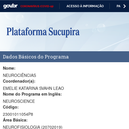
ACESSO À INFORMAÇÃO
PARTICI
CORONAVÍRUS (COVID-19)
Casa Civil
IR
PARA
Ministério da Justiça e Segurança Pública
O
CONTEÚDO
Ministério da Defesa
Ministério das Relações Exteriores
Dados Básicos do Programa
Ministério da Economia
Ministério da Infraestrutura
Nome:
NEUROCIÊNCIAS
Ministério da Agricultura, Pecuária e Abastecimento
Coordenador(a):
EMELIE KATARINA SVAHN LEAO
Ministério da Educação
Nome do Programa em Inglês:
NEUROSCIENCE
Ministério da Cidadania
Código:
Ministério da Saúde
23001011054P8
Área Básica:
Ministério de Minas e Energia
NEUROFISIOLOGIA (20702019)