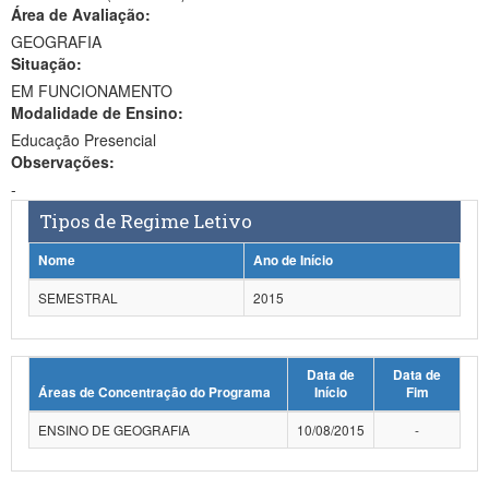
Área de Avaliação:
Ministério da Ciência, Tecnologia, Inovações e Comunicações
GEOGRAFIA
Situação:
Ministério do Meio Ambiente
EM FUNCIONAMENTO
Modalidade de Ensino:
Ministério do Turismo
Educação Presencial
Ministério do Desenvolvimento Regional
Observações:
-
Controladoria-Geral da União
Tipos de Regime Letivo
Ministério da Mulher, da Família e dos Direitos Humanos
Nome
Ano de Início
Secretaria-Geral
SEMESTRAL
2015
Secretaria de Governo
Data de
Data de
Gabinete de Segurança Institucional
Áreas de Concentração do Programa
Início
Fim
Advocacia-Geral da União
ENSINO DE GEOGRAFIA
10/08/2015
-
Banco Central do Brasil