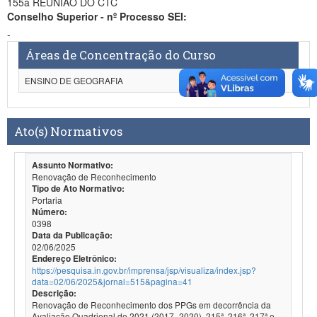
155a REUNIÃO DO CTC
Conselho Superior - nº Processo SEI:
-
Áreas de Concentração do Curso
ENSINO DE GEOGRAFIA
Ato(s) Normativos
Assunto Normativo:
Renovação de Reconhecimento
Tipo de Ato Normativo:
Portaria
Número:
0398
Data da Publicação:
02/06/2025
Endereço Eletrônico:
https://pesquisa.in.gov.br/imprensa/jsp/visualiza/index.jsp?
data=02/06/2025&jornal=515&pagina=41
Descrição:
Renovação de Reconhecimento dos PPGs em decorrência da
Avaliação Quadrienal de 2021 (2017- 2020). 215ª, 216ª, 217ª e