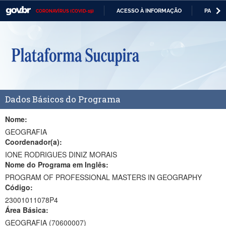
ACESSO À INFORMAÇÃO
PARTICI
CORONAVÍRUS (COVID-19)
Casa Civil
IR
PARA
Ministério da Justiça e Segurança Pública
O
CONTEÚDO
Ministério da Defesa
Ministério das Relações Exteriores
Dados Básicos do Programa
Ministério da Economia
Ministério da Infraestrutura
Nome:
GEOGRAFIA
Ministério da Agricultura, Pecuária e Abastecimento
Coordenador(a):
IONE RODRIGUES DINIZ MORAIS
Ministério da Educação
Nome do Programa em Inglês:
PROGRAM OF PROFESSIONAL MASTERS IN GEOGRAPHY
Ministério da Cidadania
Código:
Ministério da Saúde
23001011078P4
Área Básica:
Ministério de Minas e Energia
GEOGRAFIA (70600007)