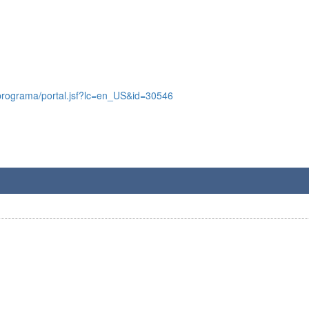
c/programa/portal.jsf?lc=en_US&id=30546