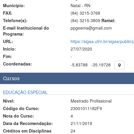
Município:
Natal - RN
FAX:
(84)
3215-3768
Telefone(s):
(84) 3215-3809
Ramal:
E-mail Institucional do
ppgeems@gmail.com
Programa:
URL:
https://sigaa.ufrn.br/sigaa/publi
Início:
27/07/2020
Fim:
-
Coordenadas:
-5.83788
-35.19728
Cursos
EDUCAÇÃO ESPECIAL
Nível:
Mestrado Profissional
Código do Curso:
23001011182F9
Nota do Curso:
4
Data da Recomendação:
21/11/2019
Créditos em Disciplinas
24