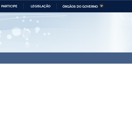
PARTICIPE
LEGISLAÇÃO
ÓRGÃOS DO GOVERNO
stério da Economia
Ministério da Infraestrutura
stério de Minas e Energia
Ministério da Ciência,
Tecnologia, Inovações e
Comunicações
tério da Mulher, da Família
Secretaria-Geral
s Direitos Humanos
lto