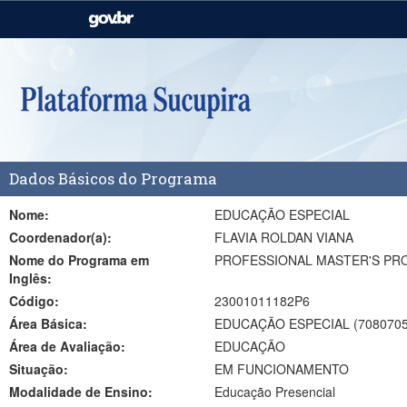
Casa Civil
Ministério da Justiça e
Segurança Pública
Ministério da Agricultura,
Ministério da Educação
Pecuária e Abastecimento
Ministério do Meio Ambiente
Ministério do Turismo
Dados Básicos do Programa
Secretaria de Governo
Gabinete de Segurança
Institucional
Nome:
EDUCAÇÃO ESPECIAL
Coordenador(a):
FLAVIA ROLDAN VIANA
Nome do Programa em
PROFESSIONAL MASTER'S PR
Inglês:
Código:
23001011182P6
Área Básica:
EDUCAÇÃO ESPECIAL (7080705
Área de Avaliação:
EDUCAÇÃO
Situação:
EM FUNCIONAMENTO
Modalidade de Ensino:
Educação Presencial