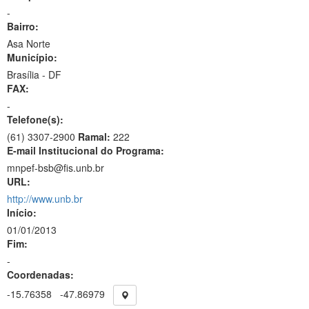
-
Bairro:
Asa Norte
Município:
Brasília - DF
FAX:
-
Telefone(s):
(61) 3307-2900
Ramal:
222
E-mail Institucional do Programa:
mnpef-bsb@fis.unb.br
URL:
http://www.unb.br
Início:
01/01/2013
Fim:
-
Coordenadas:
-15.76358
-47.86979