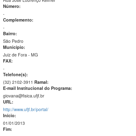
Rua José Lourenço Kelmer
Número:
-
Complemento:
-
Bairro:
São Pedro
Município:
Juiz de Fora - MG
FAX:
-
Telefone(s):
(32) 2102-3911
Ramal:
E-mail Institucional do Programa:
giovana@fisica.ufjf.br
URL:
http://www.ufjf.br/portal/
Início:
01/01/2013
Fim: