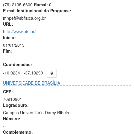
(79) 2105-6600
Ramal:
0
E-mail Institucional do Programa:
mnpef@sbfisica.org.br
URL:
http://www.ufs.br/
Início:
01/01/2013
Fim:
-
Coordenadas:
-10.9234
-37.10299
UNIVERSIDADE DE BRASÍLIA
CEP:
70910901
Logradouro:
Campus Universitário Darcy Ribeiro
Número:
-
Complemento: