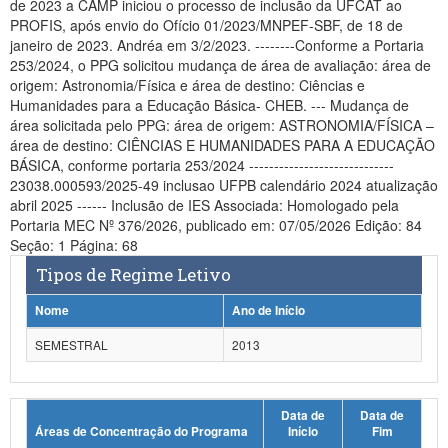
de 2023 a CAMP iniciou o processo de inclusão da UFCAT ao
Planalto
PROFIS, após envio do Ofício 01/2023/MNPEF-SBF, de 18 de
janeiro de 2023. Andréa em 3/2/2023. --------Conforme a Portaria
253/2024, o PPG solicitou mudança de área de avaliação: área de
origem: Astronomia/Física e área de destino: Ciências e
Humanidades para a Educação Básica- CHEB. --- Mudança de
área solicitada pelo PPG: área de origem: ASTRONOMIA/FÍSICA –
área de destino: CIÊNCIAS E HUMANIDADES PARA A EDUCAÇÃO
BÁSICA, conforme portaria 253/2024 -----------------------------
23038.000593/2025-49 inclusao UFPB calendário 2024 atualização
abril 2025 ------ Inclusão de IES Associada: Homologado pela
Portaria MEC Nº 376/2026, publicado em: 07/05/2026 Edição: 84
Seção: 1 Página: 68
Tipos de Regime Letivo
Nome
Ano de Início
SEMESTRAL
2013
Data de
Data de
Áreas de Concentração do Programa
Início
Fim