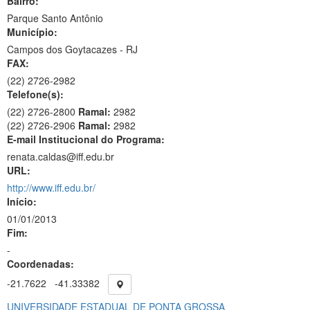
Bairro:
Parque Santo Antônio
Município:
Campos dos Goytacazes - RJ
FAX:
(22)
2726-2982
Telefone(s):
(22) 2726-2800
Ramal:
2982
(22) 2726-2906
Ramal:
2982
E-mail Institucional do Programa:
renata.caldas@iff.edu.br
URL:
http://www.iff.edu.br/
Início:
01/01/2013
Fim:
-
Coordenadas:
-21.7622
-41.33382
UNIVERSIDADE ESTADUAL DE PONTA GROSSA