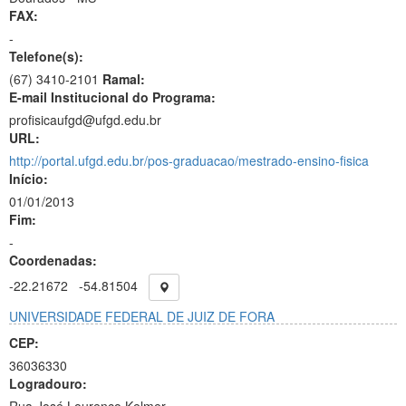
FAX:
-
Telefone(s):
(67) 3410-2101
Ramal:
E-mail Institucional do Programa:
profisicaufgd@ufgd.edu.br
URL:
http://portal.ufgd.edu.br/pos-graduacao/mestrado-ensino-fisica
Início:
01/01/2013
Fim:
-
Coordenadas:
-22.21672
-54.81504
UNIVERSIDADE FEDERAL DE JUIZ DE FORA
CEP:
36036330
Logradouro: