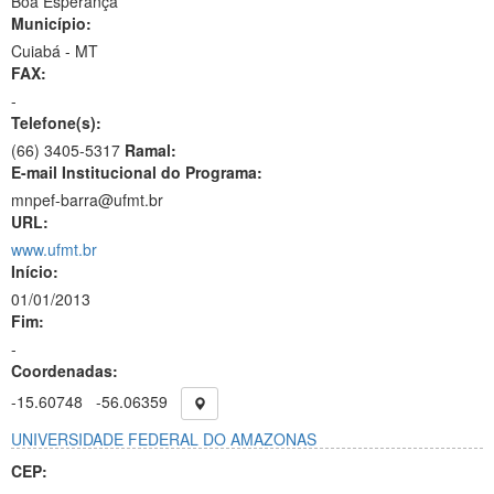
Boa Esperança
Município:
Cuiabá - MT
FAX:
-
Telefone(s):
(66) 3405-5317
Ramal:
E-mail Institucional do Programa:
mnpef-barra@ufmt.br
URL:
www.ufmt.br
Início:
01/01/2013
Fim:
-
Coordenadas:
-15.60748
-56.06359
UNIVERSIDADE FEDERAL DO AMAZONAS
CEP: