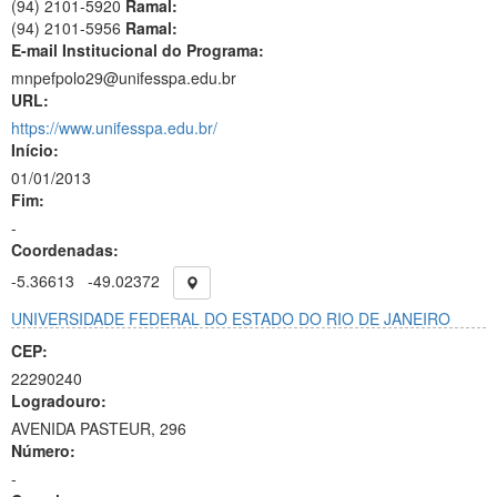
(94) 2101-5920
Ramal:
(94) 2101-5956
Ramal:
E-mail Institucional do Programa:
mnpefpolo29@unifesspa.edu.br
URL:
https://www.unifesspa.edu.br/
Início:
01/01/2013
Fim:
-
Coordenadas:
-5.36613
-49.02372
UNIVERSIDADE FEDERAL DO ESTADO DO RIO DE JANEIRO
CEP:
22290240
Logradouro:
AVENIDA PASTEUR, 296
Número:
-