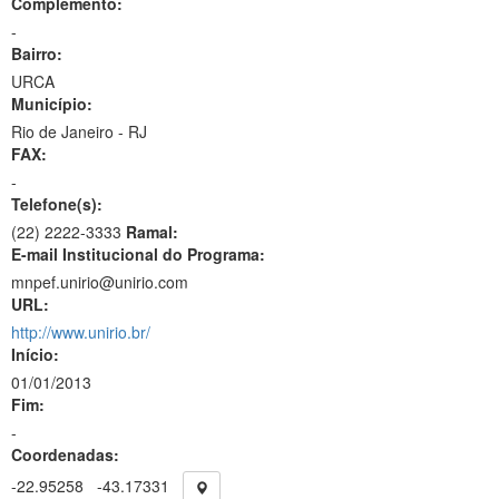
Complemento:
-
Bairro:
URCA
Município:
Rio de Janeiro - RJ
FAX:
-
Telefone(s):
(22) 2222-3333
Ramal:
E-mail Institucional do Programa:
mnpef.unirio@unirio.com
URL:
http://www.unirio.br/
Início:
01/01/2013
Fim:
-
Coordenadas:
-22.95258
-43.17331