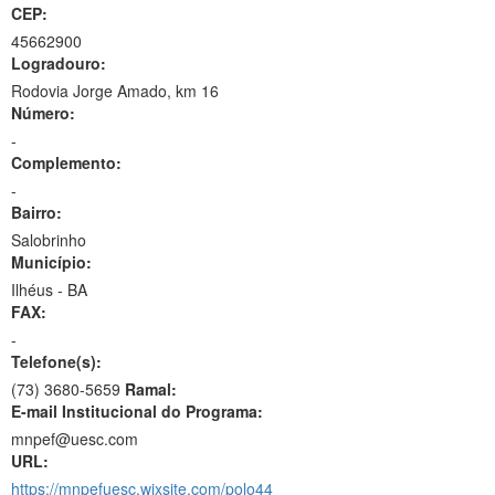
CEP:
45662900
Logradouro:
Rodovia Jorge Amado, km 16
Número:
-
Complemento:
-
Bairro:
Salobrinho
Município:
Ilhéus - BA
FAX:
-
Telefone(s):
(73) 3680-5659
Ramal:
E-mail Institucional do Programa:
mnpef@uesc.com
URL:
https://mnpefuesc.wixsite.com/polo44