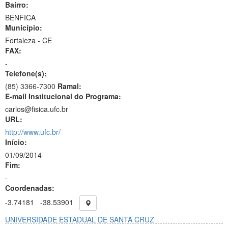
Bairro:
BENFICA
Município:
Fortaleza - CE
FAX:
-
Telefone(s):
(85) 3366-7300
Ramal:
E-mail Institucional do Programa:
carlos@fisica.ufc.br
URL:
http://www.ufc.br/
Início:
01/09/2014
Fim:
-
Coordenadas:
-3.74181
-38.53901
UNIVERSIDADE ESTADUAL DE SANTA CRUZ