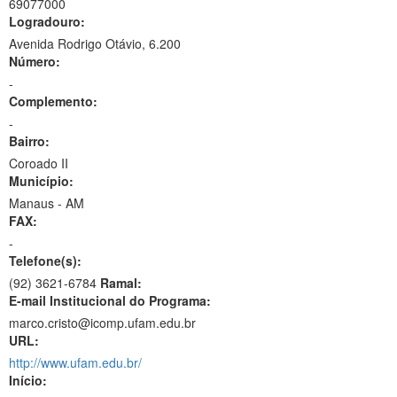
69077000
Logradouro:
Avenida Rodrigo Otávio, 6.200
Número:
-
Complemento:
-
Bairro:
Coroado II
Município:
Manaus - AM
FAX:
-
Telefone(s):
(92) 3621-6784
Ramal:
E-mail Institucional do Programa:
marco.cristo@icomp.ufam.edu.br
URL:
http://www.ufam.edu.br/
Início: