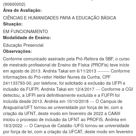
(90600002)
Ministério da Ciência, Tecnologia, Inovações e Comunicações
Área de Avaliação:
CIÊNCIAS E HUMANIDADES PARA A EDUCAÇÃO BÁSICA
Ministério do Meio Ambiente
Situação:
EM FUNCIONAMENTO
Ministério do Turismo
Modalidade de Ensino:
Ministério do Desenvolvimento Regional
Educação Presencial
Observações:
Controladoria-Geral da União
Conforme comunicado assinado pela Pró-Reitora da SBF, o curso
de mestrado profissional de Ensino de Física (PROFis) teve início
Ministério da Mulher, da Família e dos Direitos Humanos
em agosto de 2013. Andréa Takai em 6/11/2013 -------- Conforme
informações do Pró-reitor Helder Nunes da Cunha, CPF
Secretaria-Geral
241133793-00, por telefone, foi solicitado a exclusão da UFPI e
inclusão da FUFPI. Andréa Takai em 12/4/2017 --- Conforme a CGI
Secretaria de Governo
detectou, a UFPI será definitivamente excluída e a FUFPI foi
incluída desde 2013. Andréa em 10/10/2018 --- O Campus de
Gabinete de Segurança Institucional
Araguaína/UFT tornou-se universidade por força de lei, com a
criação da UFNT, deste modo em fevereiro de 2022 a CAAIII
Advocacia-Geral da União
iniciou o processo de inclusão da UFNT ao PROFIS. Andréa em
18/2/2022 --- O Campus de Catalão /UFG tornou-se universidade
Banco Central do Brasil
por força de lei, com a criação da UFCAT, deste modo em fevereiro