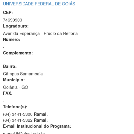
UNIVERSIDADE FEDERAL DE GOIÁS
CEP:
74690900
Logradouro:
Avenida Esperança - Prédio da Reitoria
Número:
-
Complemento:
-
Bairro:
Câmpus Samambaia
Município:
Goiânia - GO
FAX:
-
Telefone(s):
(64) 3441-5300
Ramal:
(64) 3441-5322
Ramal:
E-mail Institucional do Programa:
mnpef.if@ufcat.edu.br