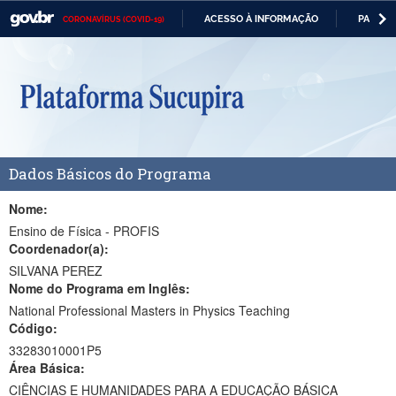
ACESSO À INFORMAÇÃO
PARTICI
CORONAVÍRUS (COVID-19)
Casa Civil
IR
PARA
Ministério da Justiça e Segurança Pública
O
CONTEÚDO
Ministério da Defesa
Ministério das Relações Exteriores
Dados Básicos do Programa
Ministério da Economia
Ministério da Infraestrutura
Nome:
Ensino de Física - PROFIS
Ministério da Agricultura, Pecuária e Abastecimento
Coordenador(a):
SILVANA PEREZ
Ministério da Educação
Nome do Programa em Inglês:
National Professional Masters in Physics Teaching
Ministério da Cidadania
Código:
Ministério da Saúde
33283010001P5
Área Básica:
Ministério de Minas e Energia
CIÊNCIAS E HUMANIDADES PARA A EDUCAÇÃO BÁSICA