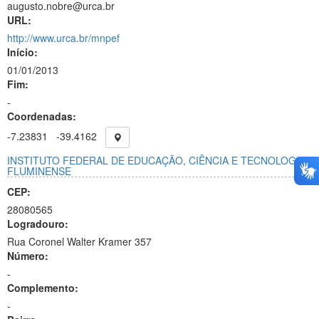
augusto.nobre@urca.br
URL:
http://www.urca.br/mnpef
Início:
01/01/2013
Fim:
-
Coordenadas:
-7.23831
-39.4162
INSTITUTO FEDERAL DE EDUCAÇÃO, CIÊNCIA E TECNOLOGIA
FLUMINENSE
CEP:
28080565
Logradouro:
Rua Coronel Walter Kramer 357
Número:
-
Complemento:
-