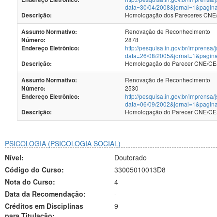
data=30/04/2008&jornal=1&pagin
Homologação dos Pareceres CNE/C
Descrição:
Renovação de Reconhecimento
Assunto Normativo:
2878
Número:
http://pesquisa.in.gov.br/imprensa/
Endereço Eletrônico:
data=26/08/2005&jornal=1&pagin
Homologação do Parecer CNE/CES 
Descrição:
Renovação de Reconhecimento
Assunto Normativo:
2530
Número:
http://pesquisa.in.gov.br/imprensa/
Endereço Eletrônico:
data=06/09/2002&jornal=1&pagin
Homologação do Parecer CNE/CES 
Descrição:
PSICOLOGIA (PSICOLOGIA SOCIAL)
Nível:
Doutorado
Código do Curso:
33005010013D8
Nota do Curso:
4
Data da Recomendação:
-
Créditos em Disciplinas
9
para Titulação: