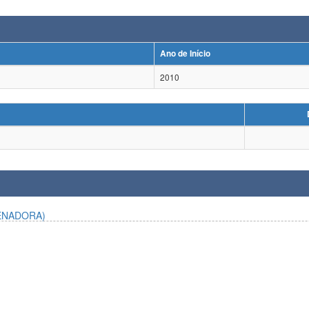
Ano de Início
2010
ENADORA)