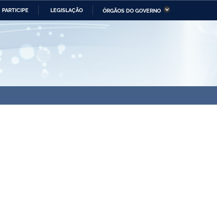
PARTICIPE
LEGISLAÇÃO
ÓRGÃOS DO GOVERNO
stério da Economia
Ministério da Infraestrutura
stério de Minas e Energia
Ministério da Ciência,
Tecnologia, Inovações e
Comunicações
tério da Mulher, da Família
Secretaria-Geral
s Direitos Humanos
lto