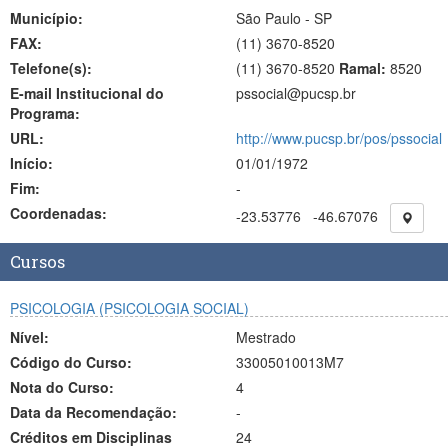
Município:
São Paulo - SP
FAX:
(11)
3670-8520
Telefone(s):
(11) 3670-8520
Ramal:
8520
E-mail Institucional do
pssocial@pucsp.br
Programa:
URL:
http://www.pucsp.br/pos/pssocial
Início:
01/01/1972
Fim:
-
Coordenadas:
-23.53776
-46.67076
Cursos
PSICOLOGIA (PSICOLOGIA SOCIAL)
Nível:
Mestrado
Código do Curso:
33005010013M7
Nota do Curso:
4
Data da Recomendação:
-
Créditos em Disciplinas
24