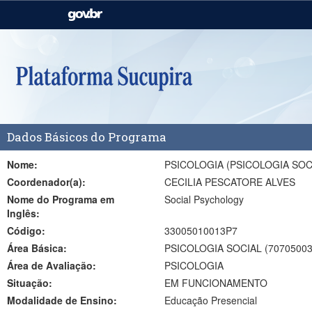
Casa Civil
Ministério da Justiça e
Segurança Pública
Ministério da Agricultura,
Ministério da Educação
Pecuária e Abastecimento
Ministério do Meio Ambiente
Ministério do Turismo
Dados Básicos do Programa
Secretaria de Governo
Gabinete de Segurança
Institucional
Nome:
PSICOLOGIA (PSICOLOGIA SOC
Coordenador(a):
CECILIA PESCATORE ALVES
Nome do Programa em
Social Psychology
Inglês:
Código:
33005010013P7
Área Básica:
PSICOLOGIA SOCIAL (70705003
Área de Avaliação:
PSICOLOGIA
Situação:
EM FUNCIONAMENTO
Modalidade de Ensino:
Educação Presencial