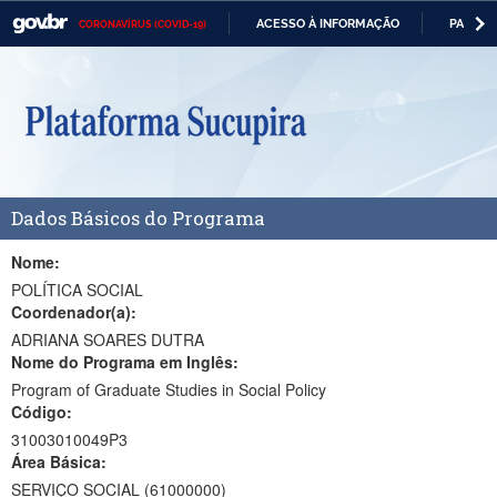
ACESSO À INFORMAÇÃO
PARTICI
CORONAVÍRUS (COVID-19)
Casa Civil
IR
PARA
Ministério da Justiça e Segurança Pública
O
CONTEÚDO
Ministério da Defesa
Ministério das Relações Exteriores
Dados Básicos do Programa
Ministério da Economia
Ministério da Infraestrutura
Nome:
POLÍTICA SOCIAL
Ministério da Agricultura, Pecuária e Abastecimento
Coordenador(a):
ADRIANA SOARES DUTRA
Ministério da Educação
Nome do Programa em Inglês:
Program of Graduate Studies in Social Policy
Ministério da Cidadania
Código:
Ministério da Saúde
31003010049P3
Área Básica:
Ministério de Minas e Energia
SERVIÇO SOCIAL (61000000)