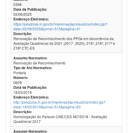
0398
Data da Publicação:
02/06/2025
Endereço Eletrônico:
https://pesquisa.in.gov.br/imprensa/jsp/visualiza/index.jsp?
data=02/06/2025&jornal=515&pagina=41
Descrição:
Renovação de Reconhecimento dos PPGs em decorrência da
Avaliação Quadrienal de 2021 (2017- 2020). 215ª, 216ª, 217ª e
218ª CTC-ES
Assunto Normativo:
Renovação de Reconhecimento
Tipo de Ato Normativo:
Portaria
Número:
0609
Data da Publicação:
18/03/2019
Endereço Eletrônico:
http://pesquisa.in.gov.br/imprensa/jsp/visualiza/index.jsp?
data=18/03/2019&jornal=515&pagina=63
Descrição:
Homologação do Parecer CNE/CES 487/2018 - Avaliação
Quadrienal 2017
Assunto Normativo: