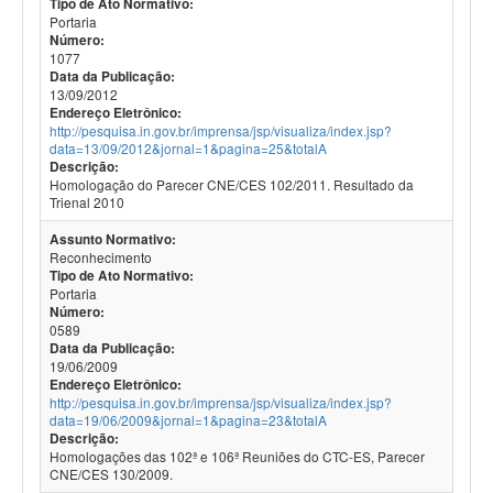
Tipo de Ato Normativo:
Portaria
Número:
1077
Data da Publicação:
13/09/2012
Endereço Eletrônico:
http://pesquisa.in.gov.br/imprensa/jsp/visualiza/index.jsp?
data=13/09/2012&jornal=1&pagina=25&totalA
Descrição:
Homologação do Parecer CNE/CES 102/2011. Resultado da
Trienal 2010
Assunto Normativo:
Reconhecimento
Tipo de Ato Normativo:
Portaria
Número:
0589
Data da Publicação:
19/06/2009
Endereço Eletrônico:
http://pesquisa.in.gov.br/imprensa/jsp/visualiza/index.jsp?
data=19/06/2009&jornal=1&pagina=23&totalA
Descrição:
Homologações das 102ª e 106ª Reuniões do CTC-ES, Parecer
CNE/CES 130/2009.