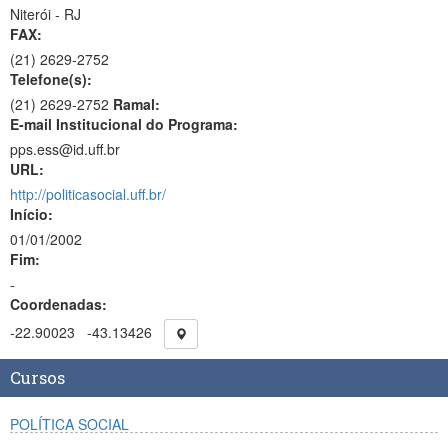
Niterói - RJ
FAX:
(21)
2629-2752
Telefone(s):
(21) 2629-2752
Ramal:
E-mail Institucional do Programa:
pps.ess@id.uff.br
URL:
http://politicasocial.uff.br/
Início:
01/01/2002
Fim:
-
Coordenadas:
-22.90023
-43.13426
Cursos
POLÍTICA SOCIAL