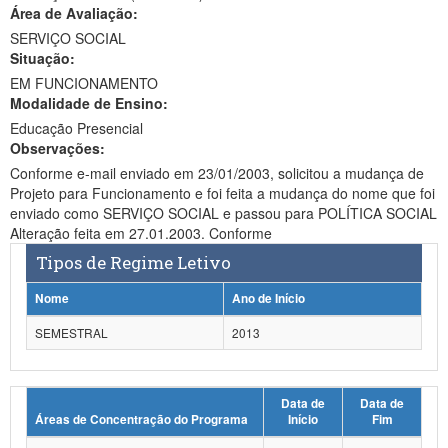
Área de Avaliação:
Ministério da Ciência, Tecnologia, Inovações e Comunicações
SERVIÇO SOCIAL
Situação:
Ministério do Meio Ambiente
EM FUNCIONAMENTO
Modalidade de Ensino:
Ministério do Turismo
Educação Presencial
Ministério do Desenvolvimento Regional
Observações:
Conforme e-mail enviado em 23/01/2003, solicitou a mudança de
Controladoria-Geral da União
Projeto para Funcionamento e foi feita a mudança do nome que foi
enviado como SERVIÇO SOCIAL e passou para POLÍTICA SOCIAL
Ministério da Mulher, da Família e dos Direitos Humanos
Alteração feita em 27.01.2003. Conforme
Tipos de Regime Letivo
Secretaria-Geral
Nome
Ano de Início
Secretaria de Governo
SEMESTRAL
2013
Gabinete de Segurança Institucional
Advocacia-Geral da União
Data de
Data de
Áreas de Concentração do Programa
Início
Fim
Banco Central do Brasil