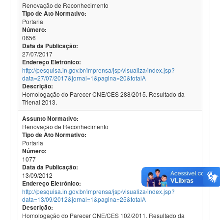
Renovação de Reconhecimento
Tipo de Ato Normativo:
Portaria
Número:
0656
Data da Publicação:
27/07/2017
Endereço Eletrônico:
http://pesquisa.in.gov.br/imprensa/jsp/visualiza/index.jsp?
data=27/07/2017&jornal=1&pagina=20&totalA
Descrição:
Homologação do Parecer CNE/CES 288/2015. Resultado da
Trienal 2013.
Assunto Normativo:
Renovação de Reconhecimento
Tipo de Ato Normativo:
Portaria
Número:
1077
Data da Publicação:
13/09/2012
Endereço Eletrônico:
http://pesquisa.in.gov.br/imprensa/jsp/visualiza/index.jsp?
data=13/09/2012&jornal=1&pagina=25&totalA
Descrição:
Homologação do Parecer CNE/CES 102/2011. Resultado da