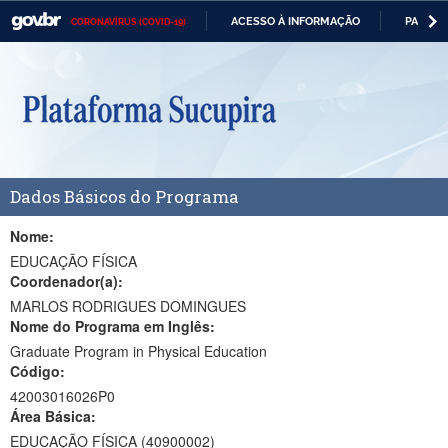
ACESSO À INFORMAÇÃO
PARTICI
CORONAVÍRUS (COVID-19)
Casa Civil
IR
PARA
Ministério da Justiça e Segurança Pública
O
CONTEÚDO
Ministério da Defesa
Ministério das Relações Exteriores
Dados Básicos do Programa
Ministério da Economia
Ministério da Infraestrutura
Nome:
EDUCAÇÃO FÍSICA
Ministério da Agricultura, Pecuária e Abastecimento
Coordenador(a):
MARLOS RODRIGUES DOMINGUES
Ministério da Educação
Nome do Programa em Inglês:
Graduate Program in Physical Education
Ministério da Cidadania
Código:
Ministério da Saúde
42003016026P0
Área Básica:
Ministério de Minas e Energia
EDUCAÇÃO FÍSICA (40900002)