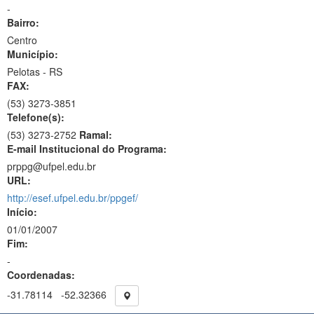
-
Bairro:
Centro
Município:
Pelotas - RS
FAX:
(53)
3273-3851
Telefone(s):
(53) 3273-2752
Ramal:
E-mail Institucional do Programa:
prppg@ufpel.edu.br
URL:
http://esef.ufpel.edu.br/ppgef/
Início:
01/01/2007
Fim:
-
Coordenadas:
-31.78114
-52.32366