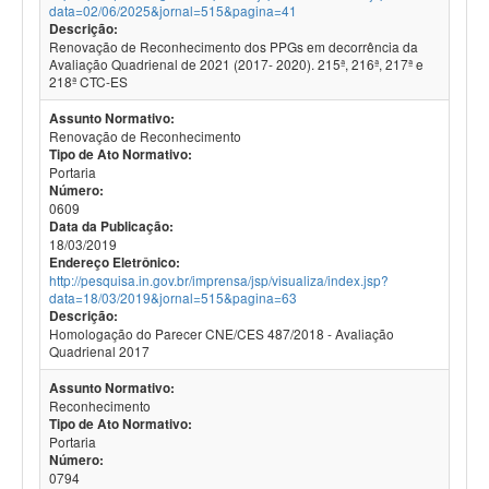
data=02/06/2025&jornal=515&pagina=41
Descrição:
Renovação de Reconhecimento dos PPGs em decorrência da
Avaliação Quadrienal de 2021 (2017- 2020). 215ª, 216ª, 217ª e
218ª CTC-ES
Assunto Normativo:
Renovação de Reconhecimento
Tipo de Ato Normativo:
Portaria
Número:
0609
Data da Publicação:
18/03/2019
Endereço Eletrônico:
http://pesquisa.in.gov.br/imprensa/jsp/visualiza/index.jsp?
data=18/03/2019&jornal=515&pagina=63
Descrição:
Homologação do Parecer CNE/CES 487/2018 - Avaliação
Quadrienal 2017
Assunto Normativo:
Reconhecimento
Tipo de Ato Normativo:
Portaria
Número:
0794