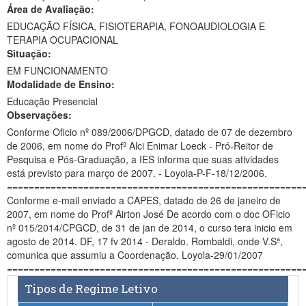
Área de Avaliação:
Ministério da Ciência, Tecnologia, Inovações e Comunicações
EDUCAÇÃO FÍSICA, FISIOTERAPIA, FONOAUDIOLOGIA E
TERAPIA OCUPACIONAL
Ministério do Meio Ambiente
Situação:
EM FUNCIONAMENTO
Ministério do Turismo
Modalidade de Ensino:
Ministério do Desenvolvimento Regional
Educação Presencial
Observações:
Controladoria-Geral da União
Conforme Oficio nº 089/2006/DPGCD, datado de 07 de dezembro
de 2006, em nome do Profº Alci Enimar Loeck - Pró-Reitor de
Ministério da Mulher, da Família e dos Direitos Humanos
Pesquisa e Pós-Graduação, a IES informa que suas atividades
está previsto para março de 2007. - Loyola-P-F-18/12/2006.
Secretaria-Geral
======================================================
Conforme e-mail enviado a CAPES, datado de 26 de janeiro de
Secretaria de Governo
2007, em nome do Profº Airton José De acordo com o doc OFicio
nº 015/2014/CPGCD, de 31 de jan de 2014, o curso tera inicio em
Gabinete de Segurança Institucional
agosto de 2014. DF, 17 fv 2014 - Deraldo. Rombaldi, onde V.Sª,
comunica que assumiu a Coordenação. Loyola-29/01/2007
Advocacia-Geral da União
======================================================
Tipos de Regime Letivo
Banco Central do Brasil