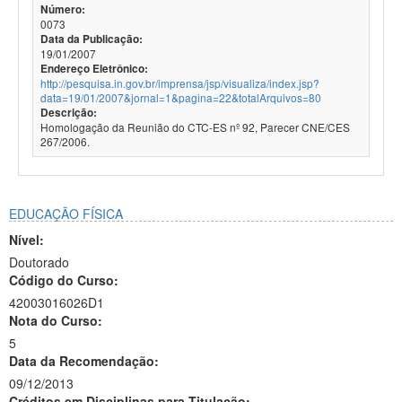
Número:
0073
Data da Publicação:
19/01/2007
Endereço Eletrônico:
http://pesquisa.in.gov.br/imprensa/jsp/visualiza/index.jsp?
data=19/01/2007&jornal=1&pagina=22&totalArquivos=80
Descrição:
Homologação da Reunião do CTC-ES nº 92, Parecer CNE/CES
267/2006.
EDUCAÇÃO FÍSICA
Nível:
Doutorado
Código do Curso:
42003016026D1
Nota do Curso:
5
Data da Recomendação:
09/12/2013
Créditos em Disciplinas para Titulação: