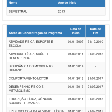
Nome
Ano de Início
Planalto
SEMESTRAL
2013
Data de
Data de
Áreas de Concentração do Programa
Início
Fim
ATIVIDADE FÍSICA, ESPORTE E
01/01/2007
31/12/2010
ESCOLA
ATIVIDADE FÍSICA, SAÚDE E
01/03/2011
31/08/2015
DESEMPENHO
BIODINÂMICA DO MOVIMENTO
01/01/2014
-
HUMANO
COMPORTAMENTO MOTOR
01/01/2013
21/07/2017
DESEMPENHO FÍSICO E
01/01/2013
21/07/2017
METABOLISMO
EDUCAÇÃO FÍSICA, CIÊNCIAS
01/03/2011
31/08/2015
SOCIAIS E HUMANAS
EPIDEMIOLOGIA DA ATIVIDADE FÍSICA
01/01/2013
21/07/2017